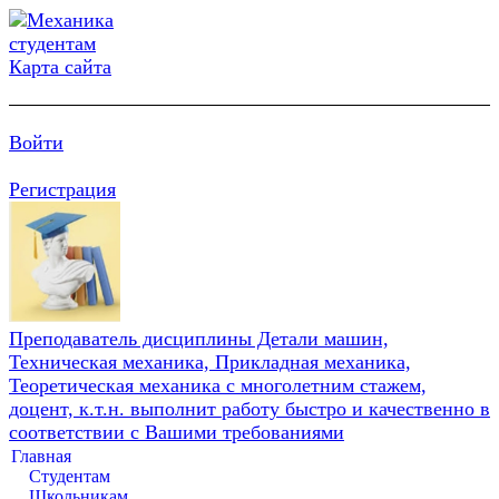
Карта сайта
Войти
Регистрация
Преподаватель дисциплины Детали машин,
Техническая механика, Прикладная механика,
Теоретическая механика с многолетним стажем,
доцент, к.т.н. выполнит работу быстро и качественно в
соответствии с Вашими требованиями
Главная
Студентам
Школьникам