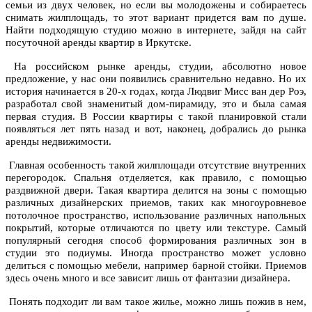
семьи из двух человек, но если вы молодожены и собираетесь
снимать жилплощадь, то этот вариант придется вам по душе.
Найти подходящую студию можно в интернете, зайдя на сайт
посуточной аренды квартир в Иркутске.
На российском рынке аренды, студии, абсолютно новое
предложение, у нас они появились сравнительно недавно. Но их
история начинается в 20-х годах, когда Людвиг Мисс ван дер Роэ,
разработал свой знаменитый дом-пирамиду, это и была самая
первая студия. В России квартиры с такой планировкой стали
появляться лет пять назад и вот, наконец, добрались до рынка
аренды недвижимости.
Главная особенность такой жилплощади отсутствие внутренних
перегородок. Спальня отделяется, как правило, с помощью
раздвижной двери. Такая квартира делится на зоны с помощью
различных дизайнерских приемов, таких как многоуровневое
потолочное пространство, использование различных напольных
покрытий, которые отличаются по цвету или текстуре. Самый
популярный сегодня способ формирования различных зон в
студии это подиумы. Иногда пространство может условно
делиться с помощью мебели, например барной стойки. Приемов
здесь очень много и все зависит лишь от фантазии дизайнера.
Понять подходит ли вам такое жилье, можно лишь пожив в нем,