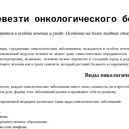
евезти онкологического б
тся в особом лечении и уходе. Особенно на более поздних стад
и, страдающие онкологическим заболеванием, нуждаются в особом лечении
еможенный недугом человек не может даже самостоятельно передвигаться.
нспортировка, возможно, человека нужно перевезти в соседний город к р
бокого лечения или к трапу самолета, который доставит больного в современн
Виды онкологиче
ечно, каждое онкологическое заболевание имеет свою сложность, но в простой
ом деле, формы этих заболеваний разные и проявляют себя по-разному.
овременной медицине различают такие виды онкологических заболеваний:
;
кома;
рокачественное образование;
коз или лимфома.