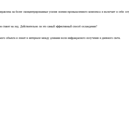
аправлена на более сконцентрированные усилия военно-промышленного комплекса и включает в себя с
м ставят на лед. Действительно ли это самый эффективный способ охлаждения?
ого объекта и лежит в интервале между длинами волн инфракрасного излучения и дневного света.