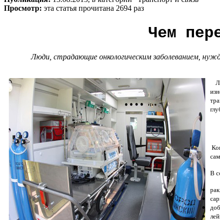
Просмотр:
эта статья прочитана 2694 раз
Чем пер
Люди, страдающие онкологическим заболеванием, нуждаю
Люд
изн
тра
глу
Кон
сам
В с
рак
сар
доб
лей