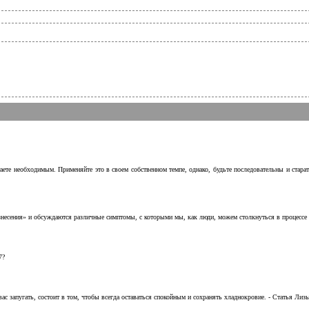
аете необходимым. Применяйте это в своем собственном темпе, однако, будьте последовательны и стара
несения» и обсуждаются различные симптомы, с которыми мы, как люди, можем столкнуться в процессе н
7?
с запугать, состоит в том, чтобы всегда оставаться спокойным и сохранять хладнокровие. - Статья Лизы 