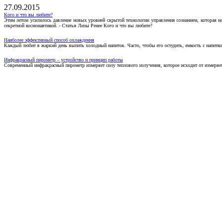
27.09.2015
Кого и что вы любите?
Этим летом усилилось давление новых уровней скрытой технологии управления сознанием, которая н
секретной космонавтикой. - Статья Лизы Ренее Кого и что вы любите?
Наиболее эффективный способ охлаждения
Каждый любит в жаркий день выпить холодный напиток. Часто, чтобы его остудить, емкость с напитко
Инфракрасный пирометр – устройство и принцип работы
Современный инфракрасный пирометр измеряет силу теплового излучения, которое исходит от измеряем