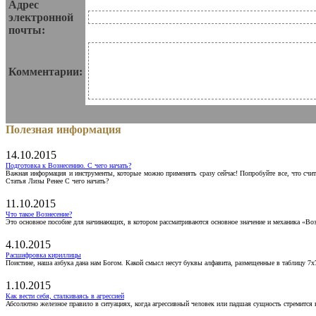
Адрес
электронной
почты:
Комментарии:
Полезная информация
14.10.2015
Подготовка к Вознесению. С чего начать?
Важная информация и инструменты, которые можно применять сразу сейчас! Попробуйте все, что счит
Статья Лизы Ренее С чего начать?
11.10.2015
Что такое Вознесение?
Это основное пособие для начинающих, в котором рассматриваются основное значение и механика «Воз
4.10.2015
Расшифровка кириллицы
Поистине, наша азбука дана нам Богом. Какой смысл несут буквы алфавита, размещенные в таблицу 7х
1.10.2015
Как вести себя, сталкиваясь в агрессией
Абсолютно железное правило в ситуациях, когда агрессивный человек или падшая сущность стремится ва