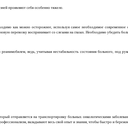
езней проявляют себя особенно тяжело.
одимо как можно осторожнее, используя самое необходимое современное об
новую перевозку воспринимает со слезами на глазах. Необходимо убедить боль
реанимобилем, ведь, учитывая нестабильность состояния больного, под рук
торый отправляется на транспортировку больных онкологическими заболева
офессионализм, вкладывают весь свой опыт и знания, чтобы быстро и бережно