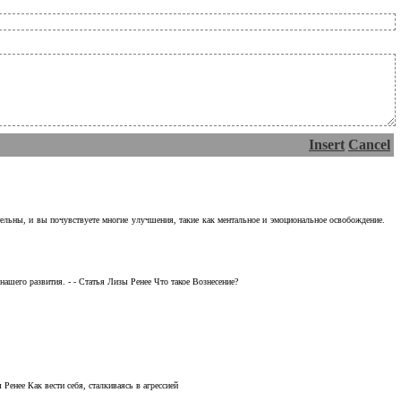
Insert
Cancel
тельны, и вы почувствуете многие улучшения, такие как ментальное и эмоциональное освобождение.
ашего развития. - - Статья Лизы Ренее Что такое Вознесение?
Ренее Как вести себя, сталкиваясь в агрессией