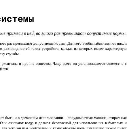
системы
ые примеси в ней, во много раз превышают допустимые нормы.
ного раз превышают допустимые нормы. Для того чтобы избавиться от них, и
го разновидностей таких устройств, каждая из которых имеет характерную
року службы.
 ржавчина и прочие вещества. Чаще всего он устанавливается совместно с
ществ.
жет быть и в домашнем использовании – посудомоечная машина, стиральная
Они очищают воду, и делают безопасной для использования в бытовых и
о, для чего он вам необходим, и какие объемы воды ежедневно нужно будет