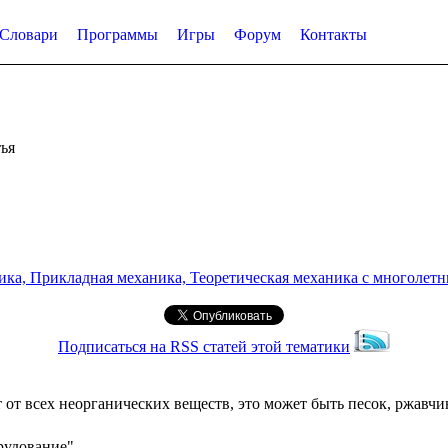
Словари
Программы
Игры
Форум
Контакты
ья
а, Прикладная механика, Теоретическая механика с многолетним
Подписаться на RSS статей этой тематики
т всех неорганических веществ, это может быть песок, ржавчин
рудование"