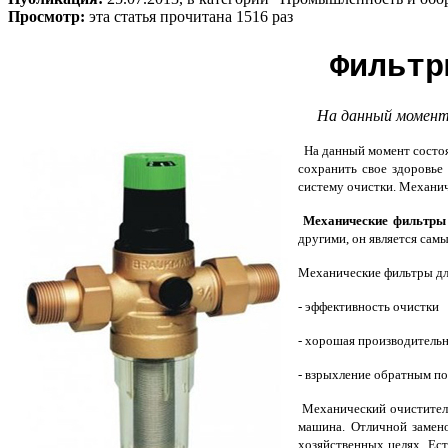
Просмотр:
эта статья прочитана 1516 раз
Фильтр
На данный момент 
На данный момент состоян
сохранить свое здоровье
систему очистки. Механич
Механические фильтры
другими, он является сам
Механические фильтры дл
- эффективность очистки
- хорошая производитель
- взрыхление обратным п
Механический очиститель
машина. Отличной замен
хозяйственных целях. Ес