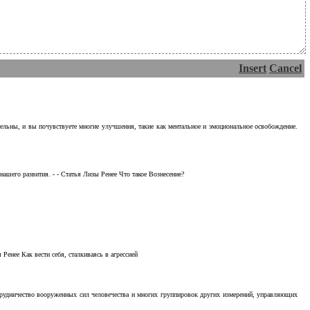
Insert
Cancel
тельны, и вы почувствуете многие улучшения, такие как ментальное и эмоциональное освобождение.
ашего развития. - - Статья Лизы Ренее Что такое Вознесение?
Ренее Как вести себя, сталкиваясь в агрессией
отрудничество вооруженных сил человечества и многих группировок других измерений, управляющих