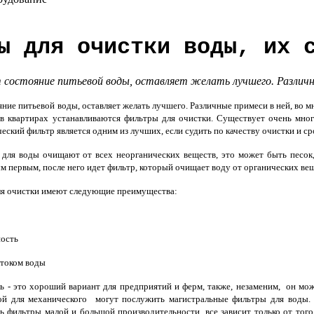
ы для очистки воды, их 
состояние питьевой воды, оставляет желать лучшего. Различн
ие питьевой воды, оставляет желать лучшего. Различные примеси в ней, во м
 в квартирах устанавливаются фильтры для очистки. Существует очень мно
еский фильтр является одним из лучших, если судить по качеству очистки и с
для воды очищают от всех неорганических веществ, это может быть песок,
ым первым, после него идет фильтр, который очищает воду от органических ве
я очистки имеют следующие преимущества:
ность
отоком воды
 - это хороший вариант для предприятий и ферм, также, незаменим, он мо
ой для механического могут послужить магистральные фильтры для воды. 
ть фильтры малой и большой производительности, все зависит только от тог