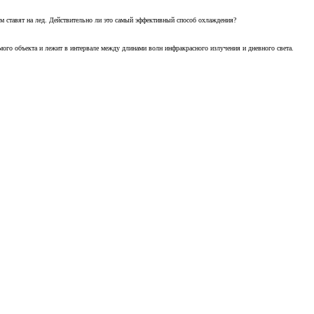
м ставят на лед. Действительно ли это самый эффективный способ охлаждения?
ого объекта и лежит в интервале между длинами волн инфракрасного излучения и дневного света.