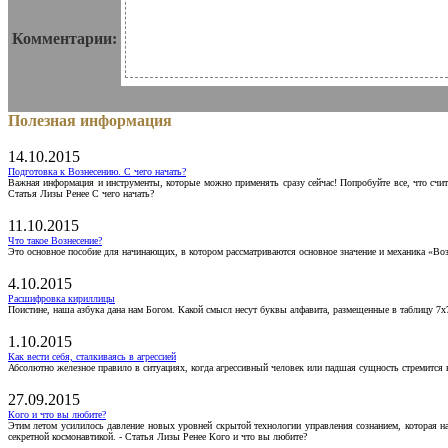
Комментарии:
Полезная информация
14.10.2015
Подготовка к Вознесению. С чего начать?
Важная информация и инструменты, которые можно применять сразу сейчас! Попробуйте все, что счит
Статья Лизы Ренее С чего начать?
11.10.2015
Что такое Вознесение?
Это основное пособие для начинающих, в котором рассматриваются основное значение и механика «Воз
4.10.2015
Расшифровка кириллицы
Поистине, наша азбука дана нам Богом. Какой смысл несут буквы алфавита, размещенные в таблицу 7х
1.10.2015
Как вести себя, сталкиваясь в агрессией
Абсолютно железное правило в ситуациях, когда агрессивный человек или падшая сущность стремится ва
27.09.2015
Кого и что вы любите?
Этим летом усилилось давление новых уровней скрытой технологии управления сознанием, которая н
секретной космонавтикой. - Статья Лизы Ренее Кого и что вы любите?