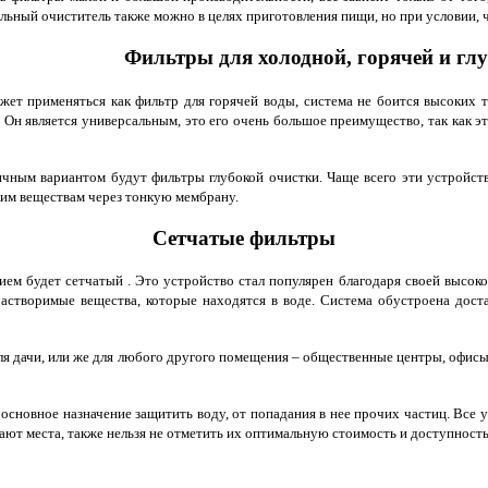
льный очиститель также можно в целях приготовления пищи, но при условии, чт
Фильтры для холодной, горячей и гл
ет применяться как фильтр для горячей воды, система не боится высоких 
 Он является универсальным, это его очень большое преимущество, так как э
ичным вариантом будут фильтры глубокой очистки. Чаще всего эти устройст
ким веществам через тонкую мембрану.
Сетчатые фильтры
ием будет сетчатый . Это устройство стал популярен благодаря своей высок
астворимые вещества, которые находятся в воде. Система обустроена доста
 для дачи, или же для любого другого помещения – общественные центры, офис
сновное назначение защитить воду, от попадания в нее прочих частиц. Все у
ют места, также нельзя не отметить их оптимальную стоимость и доступность