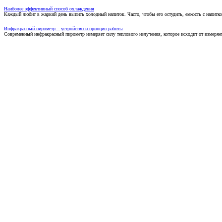
Наиболее эффективный способ охлаждения
Каждый любит в жаркий день выпить холодный напиток. Часто, чтобы его остудить, емкость с напитко
Инфракрасный пирометр – устройство и принцип работы
Современный инфракрасный пирометр измеряет силу теплового излучения, которое исходит от измеряем