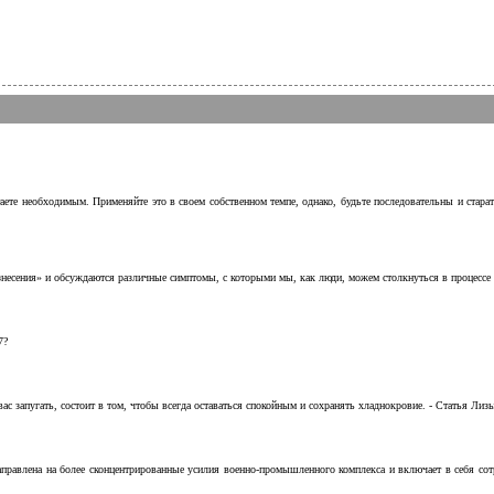
аете необходимым. Применяйте это в своем собственном темпе, однако, будьте последовательны и стара
несения» и обсуждаются различные симптомы, с которыми мы, как люди, можем столкнуться в процессе н
7?
с запугать, состоит в том, чтобы всегда оставаться спокойным и сохранять хладнокровие. - Статья Лизы 
аправлена на более сконцентрированные усилия военно-промышленного комплекса и включает в себя с