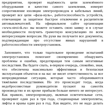
предприятии, проверят надёжность цепи заземлённого
оборудования и качество самого заземления, измерят
сопротивление изоляции электропроводок и кабельных линий,
проверят все цепи «фаза-нуль», работоспособность устройств,
отвечающие за защитное быстрое отключение и расцепители
автовыключателей. На официальном сайте организации
«www.stroi-tk.ru» вы можете оставить свою заявку и в случае
необходимости получить грамотную консультацию по всем
интересующим вопросам. На руки вы получаете все документы,
подтверждающие про отсутствие явных нарушений в
работоспособности электроустановок.
Запомните, что только тщательное проведение испытаний
электроустановок помогают своевременно обнаружить
проблемы и ошибки, предотвращая тем самым негативные
последствия. Вы будете спать, в-первую очередь, спокойно, зная,
что обеспечена максимально эффективная и безопасная
эксплуатация объектов и на вас не висит ответственность за все
непредвиденные ситуации, которые часто оборачиваются
тяжёлыми последствиями. Но это происходит тогда, когда
недобросовестные руководители пускают на самотёк
производство и их кроме прибыли больше ничего не интересует.
Как правило, электропроводку, включая осветительные сети,
проверяют один раз в три года, стационарные электроплиты,
лифты и краны один раз в год. Как видите, это не надо делать