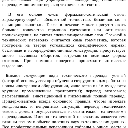
переводом понимают перевод технических текстов.
В его основе лежит формально-логический стиль,
характеризующийся абсолютной точностью, безличностью и
неэмоциональностью. Также в лексике может присутствовать
большое количество терминов греческого или латинского
происхождения, не считая специализированных слов. Сложной в
технических переводах считается сама грамматика, которая
построена на твёрдо устоявшихся специфических нормах:
безличные и неопределённо-личные конструкции, присутствует
много пассивных оборотов, встречаются неличные формы
глаголов. При помощи инверсии происходит логическое
выделение.
Бывают следующие виды технического перевода: устный
(который используется при обучении сотрудников для работы на
новом иностранном оборудовании, чаще всего в нём нуждаются
крупные промышленные предприятия); перевод заголовков;
реферативный, аннотационный и письменный полный перевод.
Придерживайтесь всегда основного правила, чтобы избежать
конфликтных и неприятных ситуаций: перевод технических
текстов должен осуществляться исключительно техническими
переводчиками. Именно технический переводчик является тем
важным звеном в обмене полезных научно-технических данных.
Все профессиональные переводчики собраны в одном месте и