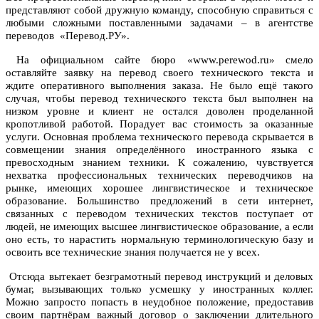
представляют собой дружную команду, способную справиться с
любыми сложными поставленными задачами – в агентстве
переводов «Перевод.РУ».
На официальном сайте бюро «www.perewod.ru» смело
оставляйте заявку на перевод своего технического текста и
ждите оперативного выполнения заказа. Не было ещё такого
случая, чтобы перевод технического текста был выполнен на
низком уровне и клиент не остался доволен проделанной
кропотливой работой. Порадует вас стоимость за оказанные
услуги. Основная проблема технического перевода скрывается в
совмещении знания определённого иностранного языка с
превосходным знанием техники. К сожалению, чувствуется
нехватка профессиональных технических переводчиков на
рынке, имеющих хорошее лингвистическое и техническое
образование. Большинство предложений в сети интернет,
связанных с переводом технических текстов поступает от
людей, не имеющих высшее лингвистическое образование, а если
оно есть, то нарастить нормальную терминологическую базу и
освоить все технические знания получается не у всех.
Отсюда вытекает безграмотный перевод инструкций и деловых
бумаг, вызывающих только усмешку у иностранных коллег.
Можно запросто попасть в неудобное положение, предоставив
своим партнёрам важный договор о заключении длительного