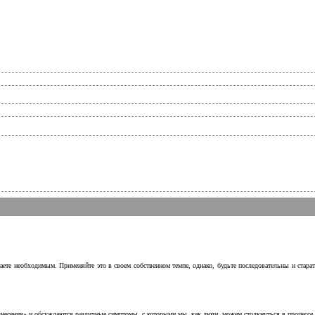
аете необходимым. Применяйте это в своем собственном темпе, однако, будьте последовательны и стара
несения» и обсуждаются различные симптомы, с которыми мы, как люди, можем столкнуться в процессе н