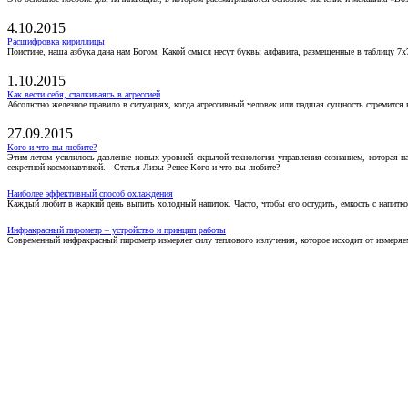
4.10.2015
Расшифровка кириллицы
Поистине, наша азбука дана нам Богом. Какой смысл несут буквы алфавита, размещенные в таблицу 7х
1.10.2015
Как вести себя, сталкиваясь в агрессией
Абсолютно железное правило в ситуациях, когда агрессивный человек или падшая сущность стремится ва
27.09.2015
Кого и что вы любите?
Этим летом усилилось давление новых уровней скрытой технологии управления сознанием, которая н
секретной космонавтикой. - Статья Лизы Ренее Кого и что вы любите?
Наиболее эффективный способ охлаждения
Каждый любит в жаркий день выпить холодный напиток. Часто, чтобы его остудить, емкость с напитко
Инфракрасный пирометр – устройство и принцип работы
Современный инфракрасный пирометр измеряет силу теплового излучения, которое исходит от измеряем