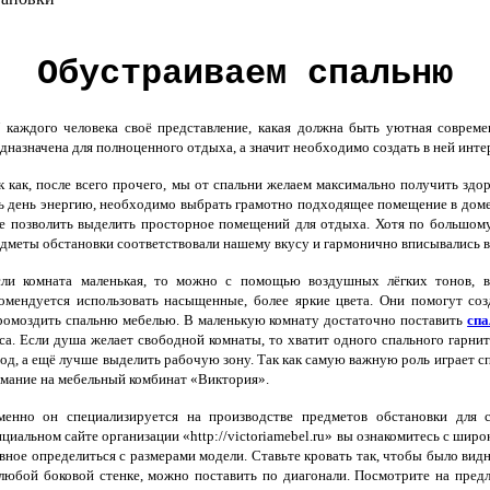
Обустраиваем спальню
аждого человека своё представление, какая должна быть уютная соврем
дназначена для полноценного отдыха, а значит необходимо создать в ней ин
 как, после всего прочего, мы от спальни желаем максимально получить здор
ь день энергию, необходимо выбрать грамотно подходящее помещение в доме
е позволить выделить просторное помещений для отдыха. Хотя по большому 
дметы обстановки соответствовали нашему вкусу и гармонично вписывались в
ли комната маленькая, то можно с помощью воздушных лёгких тонов, в
омендуется использовать насыщенные, более яркие цвета. Они помогут со
ромоздить спальню мебелью. В маленькую комнату достаточно поставить
спа
са. Если душа желает свободной комнаты, то хватит одного спального гарни
од, а ещё лучше выделить рабочую зону. Так как самую важную роль играет с
мание на мебельный комбинат «Виктория».
енно он специализируется на производстве предметов обстановки для с
циальном сайте организации «http://victoriamebel.ru» вы ознакомитесь с ши
вное определиться с размерами модели. Ставьте кровать так, чтобы было вид
к любой боковой стенке, можно поставить по диагонали. Посмотрите на пред