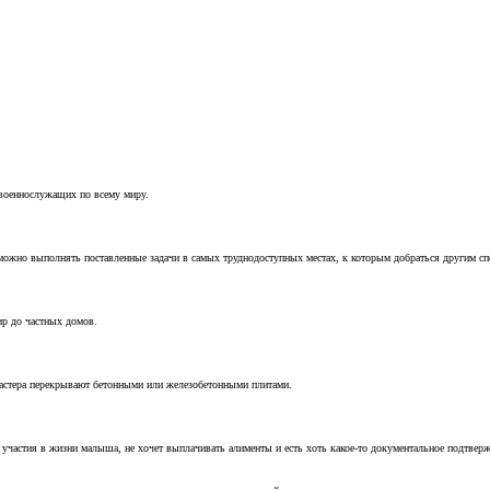
 военнослужащих по всему миру.
можно выполнять поставленные задачи в самых труднодоступных местах, к которым добраться другим с
ир до частных домов.
мастера перекрывают бетонными или железобетонными плитами.
т участия в жизни малыша, не хочет выплачивать алименты и есть хоть какое-то документальное подтвер