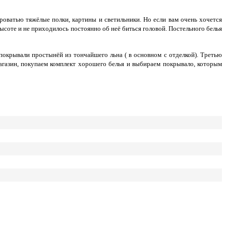
оватью тяжёлые полки, картины и светильники. Но если вам очень хочется
соте и не приходилось постоянно об неё биться головой. Постельного белья
покрывали простынёй из тончайшего льна ( в основном с отделкой). Третью
агазин, покупаем комплект хорошего белья и выбираем покрывало, которым