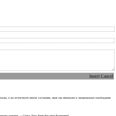
Insert
Cancel
тельны, и вы почувствуете многие улучшения, такие как ментальное и эмоциональное освобождение.
ашего развития. - - Статья Лизы Ренее Что такое Вознесение?