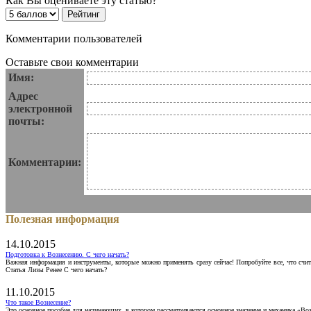
Как Вы оцениваете эту статью?
Комментарии пользователей
Оставьте свои комментарии
Имя:
Адрес
электронной
почты:
Комментарии:
Полезная информация
14.10.2015
Подготовка к Вознесению. С чего начать?
Важная информация и инструменты, которые можно применять сразу сейчас! Попробуйте все, что счит
Статья Лизы Ренее С чего начать?
11.10.2015
Что такое Вознесение?
Это основное пособие для начинающих, в котором рассматриваются основное значение и механика «Воз