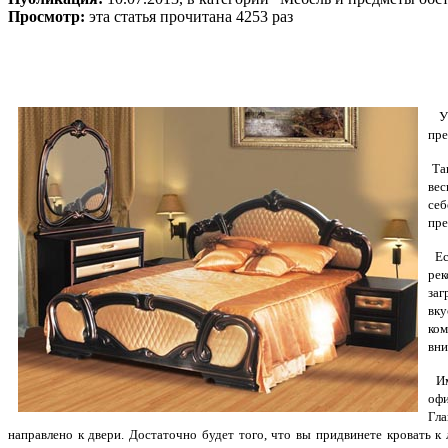
Просмотр:
эта статья прочитана 4253 раз
У к
пре
Так
вес
себ
пре
Ес
рек
заг
вку
ком
вни
Им
офи
Гла
направлено к двери. Достаточно будет того, что вы придвинете кровать 