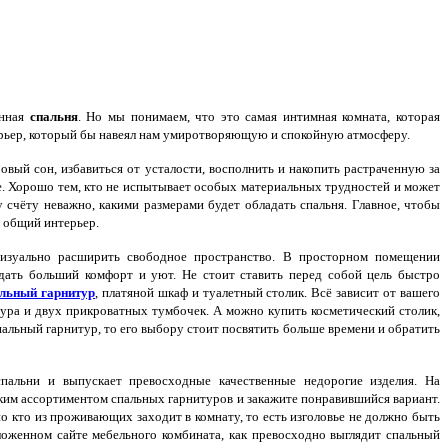
енная
спальня
. Но мы понимаем, что это самая интимная комната, которая
терьер, который бы навеял нам умиротворяющую и спокойную атмосферу.
овый сон, избавиться от усталости, восполнить и накопить растраченную за
. Хорошо тем, кто не испытывает особых материальных трудностей и может
счёту неважно, какими размерами будет обладать спальня. Главное, чтобы
 общий интерьер.
изуально расширить свободное пространство. В просторном помещении
здать больший комфорт и уют. Не стоит ставить перед собой цель быстро
льный гарнитур
, платяной шкаф и туалетный столик. Всё зависит от вашего
тура и двух прикроватных тумбочек. А можно купить косметический столик,
пальный гарнитур, то его выбору стоит посвятить больше времени и обратить
пальни и выпускает превосходные качественные недорогие изделия. На
роким ассортиментом спальных гарнитуров и закажите понравившийся вариант.
но кто из проживающих заходит в комнату, то есть изголовье не должно быть
ложенном сайте мебельного комбината, как превосходно выглядит спальный