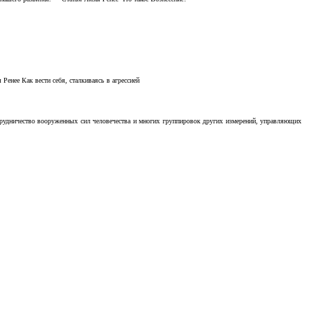
Ренее Как вести себя, сталкиваясь в агрессией
отрудничество вооруженных сил человечества и многих группировок других измерений, управляющих