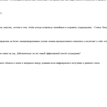
7?
с запугать, состоит в том, чтобы всегда оставаться спокойным и сохранять хладнокровие. - Статья Лизы 
аправлена на более сконцентрированные усилия военно-промышленного комплекса и включает в себя с
м ставят на лед. Действительно ли это самый эффективный способ охлаждения?
ого объекта и лежит в интервале между длинами волн инфракрасного излучения и дневного света.