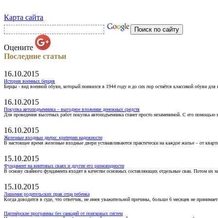
Карта сайта
Оцените
Последние статьи
16.10.2015
История военных берцев
Берцы - вид военной обуви, который появился в 1944 году и до сих пор остаётся классикой обуви для
16.10.2015
Покупка автоподъемника – выгодное вложение денежных средств
Для проведения высотных работ покупка автоподъемника станет просто незаменимой. С его помощью 
16.10.2015
Железные входные двери: критерии надежности
В настоящее время железные входные двери устанавливаются практически на каждое жилье – от кварт
15.10.2015
Фундамент на винтовых сваях и другие его разновидности
В основу свайного фундамента входят в качестве основных составляющих отдельные сваи. Потом их 
15.10.2015
Лишение родительских прав отца ребенка
Когда доводится в суде, что ответчик, не имея уважительной причины, больше 6 месяцев не принимае
Партнёрские программы без санкций от поисковых систем