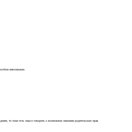
пособом невозможно.
ждение, то тоже есть смысл говорить о возможном лишении родительских прав.