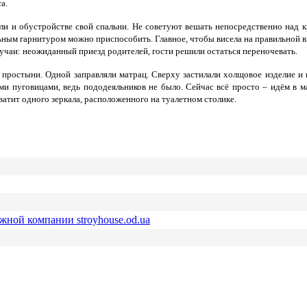
а.
 и обустройстве свой спальни. Не советуют вешать непосредственно над кр
ьным гарнитуром можно приспособить. Главное, чтобы висела на правильной вы
лучаи: неожиданный приезд родителей, гости решили остаться переночевать.
 простыни. Одной заправляли матрац. Сверху застилали холщовое изделие и 
ми пуговицами, ведь пододеяльников не было. Сейчас всё просто – идём в м
ватит одного зеркала, расположенного на туалетном столике.
ежной компании stroyhouse.od.ua