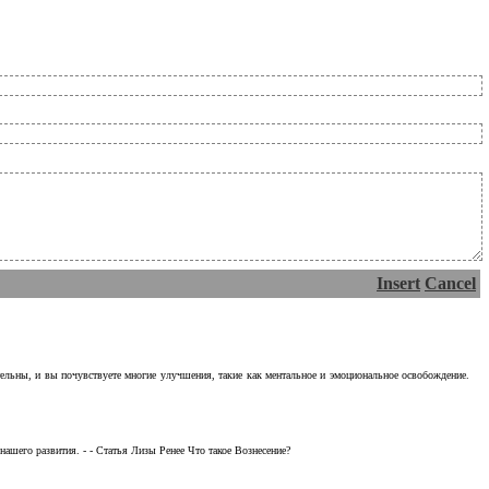
Insert
Cancel
тельны, и вы почувствуете многие улучшения, такие как ментальное и эмоциональное освобождение.
ашего развития. - - Статья Лизы Ренее Что такое Вознесение?