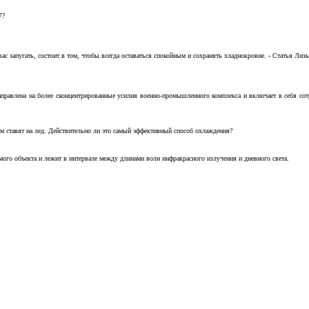
7?
с запугать, состоит в том, чтобы всегда оставаться спокойным и сохранять хладнокровие. - Статья Лизы 
аправлена на более сконцентрированные усилия военно-промышленного комплекса и включает в себя с
м ставят на лед. Действительно ли это самый эффективный способ охлаждения?
ого объекта и лежит в интервале между длинами волн инфракрасного излучения и дневного света.