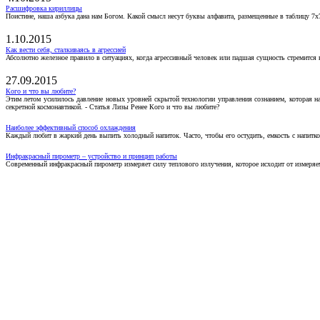
Расшифровка кириллицы
Поистине, наша азбука дана нам Богом. Какой смысл несут буквы алфавита, размещенные в таблицу 7х
1.10.2015
Как вести себя, сталкиваясь в агрессией
Абсолютно железное правило в ситуациях, когда агрессивный человек или падшая сущность стремится ва
27.09.2015
Кого и что вы любите?
Этим летом усилилось давление новых уровней скрытой технологии управления сознанием, которая н
секретной космонавтикой. - Статья Лизы Ренее Кого и что вы любите?
Наиболее эффективный способ охлаждения
Каждый любит в жаркий день выпить холодный напиток. Часто, чтобы его остудить, емкость с напитко
Инфракрасный пирометр – устройство и принцип работы
Современный инфракрасный пирометр измеряет силу теплового излучения, которое исходит от измеряем