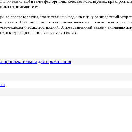
ополнительно ещё и такие факторы, как: качество используемых при строител
тельностью атмосферу.
ы, то вполне вероятно, что застройщик поднимет цену за квадратный метр т
ы и стиля. Престижность элитного жилья поднимает значительно паркинг
научно-технологических достижений. А представленный вашему вниманию ж
едко когда встретишь в крупных мегаполисах.
га привлекательны для проживания
сти