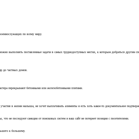
 военнослужащих по всему миру.
можно выполнять поставленные задачи в самых труднодоступных местах, к которым добраться другим с
ир до частных домов.
мастера перекрывают бетонными или железобетонными плитами.
т участия в жизни малыша, не хочет выплачивать алименты и есть хоть какое-то документальное подтвер
, что не последуют санкции от поисковых систем и ваш сайт не потеряет позиции с посетителями.
ньшего к большему.