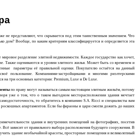
ра
е не представляют, что скрывается под этим таинственным значением. Что
ько дом? Вообще, по каким критериям классифицируется и определяется эта
е мировое разделение элитной недвижимости. Каждое государство как хочет,
тие. Также оцениваются и уровни элитного жилья. Может быть со временем и
ленные параметры её правильной оценки. Покупателю остаётся на данный
своё пользование. Компаниями-застройщиками и многими риэлтерскими
я на три основных категории: Premium, Luxe и De Luxe.
менты
по праву могут называться самым настоящим элитным жильём, потому
оворя уже о том, что о таком выгодном месторасположении здания мечтает
самодостаточность, то обратитесь в компанию S.A. Ricci и специалисты вам
 роскошных апартаментов. Если бы фараоны и цари смогли дожить до наших
римечательности здания и внутренних помещений на фотографиях, посетив
ще. Всё зависит от правильного выбора расположения будущего сооружения. В
лучить здание необычайной красоты, просторные помещения и великолепный