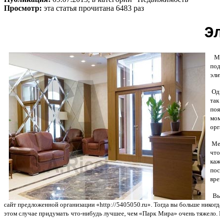
Просмотр:
эта статья прочитана 6483 раз
Э
Мно
под
эли
Одн
так
поя
мо
орг
Мес
что
каж
пос
вре
Вы 
сайт предложенной организации «http://5405050.ru». Тогда вы больше никог
этом случае придумать что-нибудь лучшее, чем «Парк Мира» очень тяжело