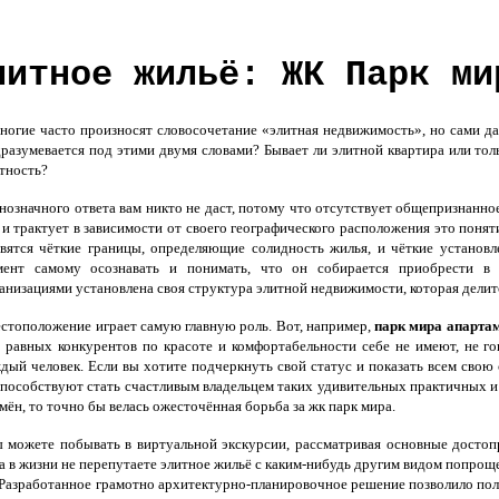
литное жильё: ЖК Парк ми
гие часто произносят словосочетание «элитная недвижимость», но сами даж
разумевается под этими двумя словами? Бывает ли элитной квартира или тол
тность?
означного ответа вам никто не даст, потому что отсутствует общепризнанно
 и трактует в зависимости от своего географического расположения это поня
вятся чёткие границы, определяющие солидность жилья, и чёткие установ
мент самому осознавать и понимать, что он собирается приобрести в 
анизациями установлена своя структура элитной недвижимости, которая делитс
тоположение играет самую главную роль. Вот, например,
парк мира апарта
 равных конкурентов по красоте и комфортабельности себе не имеют, не г
дый человек. Если вы хотите подчеркнуть свой статус и показать всем свою 
пособствуют стать счастливым владельцем таких удивительных практичных и
мён, то точно бы велась ожесточённая борьба за жк парк мира.
можете побывать в виртуальной экскурсии, рассматривая основные достоп
да в жизни не перепутаете элитное жильё с каким-нибудь другим видом попро
. Разработанное грамотно архитектурно-планировочное решение позволило по