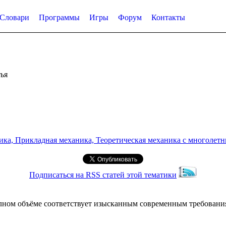
Словари
Программы
Игры
Форум
Контакты
ья
а, Прикладная механика, Теоретическая механика с многолетним
Подписаться на RSS статей этой тематики
лном объёме соответствует изысканным современным требовани