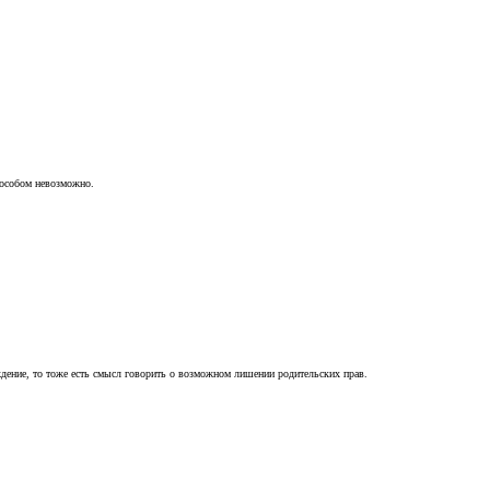
пособом невозможно.
ждение, то тоже есть смысл говорить о возможном лишении родительских прав.