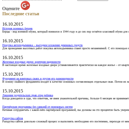
Оцените
Последние статьи
16.10.2015
История военных берцев
Берцы - вид военной обуви, который появился в 1944 году и до сих пор остаётся классикой обуви для
16.10.2015
Покупка автоподъемника – выгодное вложение денежных средств
Для проведения высотных работ покупка автоподъемника станет просто незаменимой. С его помощью 
16.10.2015
Железные входные двери: критерии надежности
В настоящее время железные входные двери устанавливаются практически на каждое жилье – от кварт
15.10.2015
Фундамент на винтовых сваях и другие его разновидности
В основу свайного фундамента входят в качестве основных составляющих отдельные сваи. Потом их 
15.10.2015
Лишение родительских прав отца ребенка
Когда доводится в суде, что ответчик, не имея уважительной причины, больше 6 месяцев не принимае
Партнёрские программы без санкций от поисковых систем
Начиная сотрудничать с какой-либо партнёрской программой, вы должны на сто процентов быть уверены
Раскрутка сайтов
Раскрутка сайтов довольно сложный процесс и выполнять необходимо его постепенно, переходя от ме