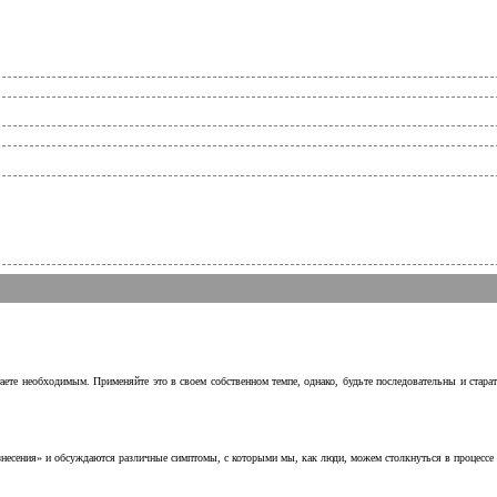
аете необходимым. Применяйте это в своем собственном темпе, однако, будьте последовательны и стара
несения» и обсуждаются различные симптомы, с которыми мы, как люди, можем столкнуться в процессе н