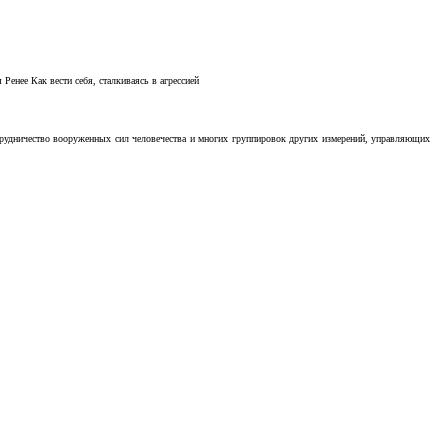
Ренее Как вести себя, сталкиваясь в агрессией
отрудничество вооруженных сил человечества и многих группировок других измерений, управляющих