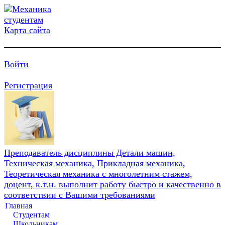
Карта сайта
Войти
Регистрация
Преподаватель дисциплины Детали машин,
Техническая механика, Прикладная механика,
Теоретическая механика с многолетним стажем,
доцент, к.т.н. выполнит работу быстро и качественно в
соответствии с Вашими требованиями
Главная
Студентам
Школьникам