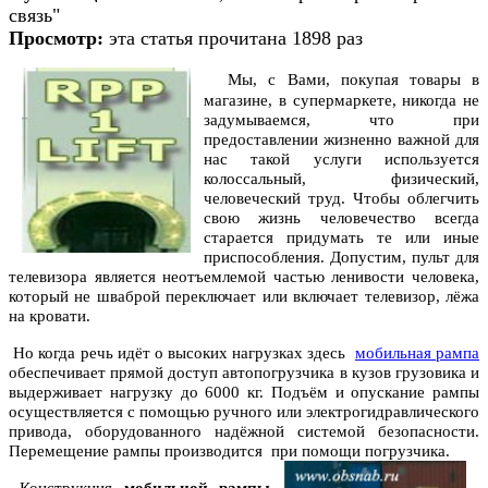
связь"
Просмотр:
эта статья прочитана 1898 раз
Мы, с Вами, покупая товары в
магазине, в супермаркете, никогда не
задумываемся, что при
предоставлении жизненно важной для
нас такой услуги используется
колоссальный, физический,
человеческий труд. Чтобы облегчить
свою жизнь человечество всегда
старается придумать те или иные
приспособления. Допустим, пульт для
телевизора является неотъемлемой частью ленивости человека,
который не шваброй переключает или включает телевизор, лёжа
на кровати.
Но когда речь идёт о высоких нагрузках здесь
мобильная рампа
обеспечивает прямой доступ автопогрузчика в кузов грузовика и
выдерживает нагрузку до 6000 кг. Подъём и опускание рампы
осуществляется с помощью ручного или электрогидравлического
привода, оборудованного надёжной системой безопасности.
Перемещение рампы производится при помощи погрузчик
а.
Конструкция
мобильной рампы