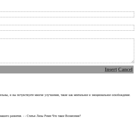
Insert
Cancel
тельны, и вы почувствуете многие улучшения, такие как ментальное и эмоциональное освобождение.
ашего развития. - - Статья Лизы Ренее Что такое Вознесение?