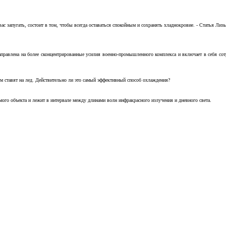
с запугать, состоит в том, чтобы всегда оставаться спокойным и сохранять хладнокровие. - Статья Лизы 
аправлена на более сконцентрированные усилия военно-промышленного комплекса и включает в себя с
м ставят на лед. Действительно ли это самый эффективный способ охлаждения?
ого объекта и лежит в интервале между длинами волн инфракрасного излучения и дневного света.