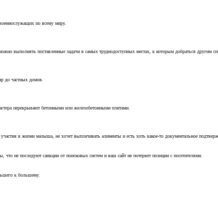
 военнослужащих по всему миру.
можно выполнять поставленные задачи в самых труднодоступных местах, к которым добраться другим с
ир до частных домов.
мастера перекрывают бетонными или железобетонными плитами.
т участия в жизни малыша, не хочет выплачивать алименты и есть хоть какое-то документальное подтвер
, что не последуют санкции от поисковых систем и ваш сайт не потеряет позиции с посетителями.
ньшего к большему.