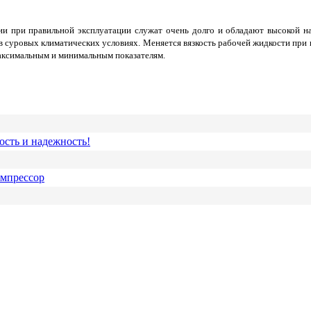
 при правильной эксплуатации служат очень долго и обладают высокой над
в суровых климатических условиях. Меняется вязкость рабочей жидкости при
максимальным и минимальным показателям.
ость и надежность!
омпрессор