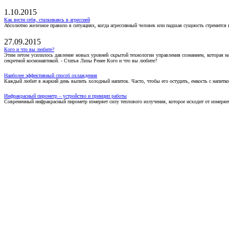
1.10.2015
Как вести себя, сталкиваясь в агрессией
Абсолютно железное правило в ситуациях, когда агрессивный человек или падшая сущность стремится ва
27.09.2015
Кого и что вы любите?
Этим летом усилилось давление новых уровней скрытой технологии управления сознанием, которая н
секретной космонавтикой. - Статья Лизы Ренее Кого и что вы любите?
Наиболее эффективный способ охлаждения
Каждый любит в жаркий день выпить холодный напиток. Часто, чтобы его остудить, емкость с напитко
Инфракрасный пирометр – устройство и принцип работы
Современный инфракрасный пирометр измеряет силу теплового излучения, которое исходит от измеряем