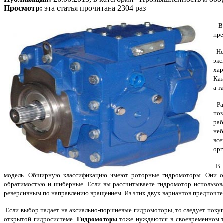
Просмотр:
эта статья прочитана 2304 раз
В т
пре
Не 
эк
хар
Каж
а т
Ра
поз
раб
не
все
орг
В с
модель. Обширную классификацию имеют роторные гидромоторы. Они отл
обратимостью и шиберные. Если вы рассчитываете гидромотор использов
реверсивным по направлению вращением. Из этих двух вариантов предпочт
Если выбор падает на аксиально-поршневые гидромоторы, то следует покупа
открытой гидросистеме.
Гидромоторы
тоже нуждаются в своевременном те