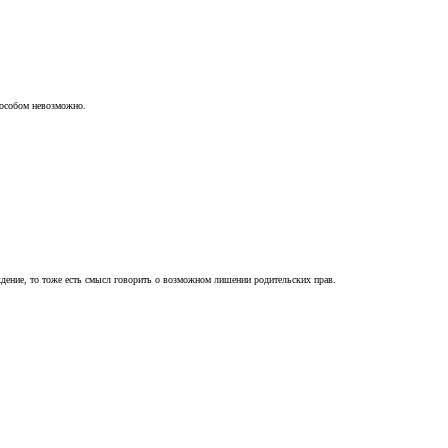
пособом невозможно.
ждение, то тоже есть смысл говорить о возможном лишении родительских прав.