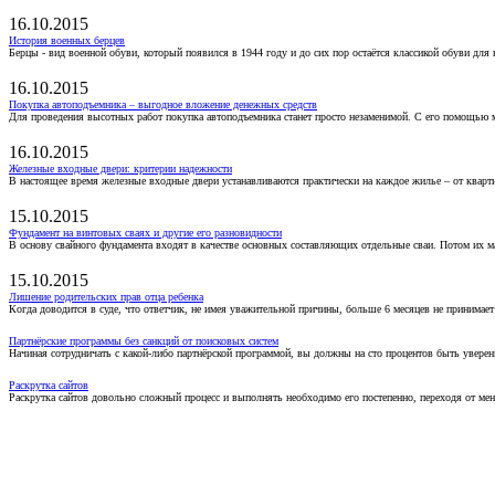
16.10.2015
История военных берцев
Берцы - вид военной обуви, который появился в 1944 году и до сих пор остаётся классикой обуви для
16.10.2015
Покупка автоподъемника – выгодное вложение денежных средств
Для проведения высотных работ покупка автоподъемника станет просто незаменимой. С его помощью 
16.10.2015
Железные входные двери: критерии надежности
В настоящее время железные входные двери устанавливаются практически на каждое жилье – от кварт
15.10.2015
Фундамент на винтовых сваях и другие его разновидности
В основу свайного фундамента входят в качестве основных составляющих отдельные сваи. Потом их 
15.10.2015
Лишение родительских прав отца ребенка
Когда доводится в суде, что ответчик, не имея уважительной причины, больше 6 месяцев не принимае
Партнёрские программы без санкций от поисковых систем
Начиная сотрудничать с какой-либо партнёрской программой, вы должны на сто процентов быть уверены
Раскрутка сайтов
Раскрутка сайтов довольно сложный процесс и выполнять необходимо его постепенно, переходя от ме