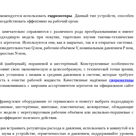
екомендуется использовать
гидромоторы
. Данный тип устройств, способен
воздействовать эффективно на рабочий орган.
 замечательно справляются с различного рода преобразованиями и имеют
одходящую модель при покупке, тщательно изучив тактико-технические
 агрегатов. Используются они, как в закрытых, так и в открытых системах.
водительностью Q ном, рабочим объёмом V, номинальным давлением Р ном,
щностью N ном,.
ый (шиберный), поршневой и шестерённый. Конструктивные особенности
роявят свою экономическую и целесообразную, с технической точки зрения,
ых установок с низким и средним давлением в системе, которые требуют
сть к очистке рабочей жидкости. Качественные надёжные
гидромоторы
ознакомившись с широким ассортиментом агрегатов на официальном сайте
французское оборудование от германского и помогут выбрать подходящую
невые, шестерённые, винтовые, пластинчатые, коловратные, обладающие
ые модели с нерегулируемым рабочим объёмом или аксиально-поршневые с
оэффициент полезного действия.
и встраивать регуляторы расхода и давления, использовать в замкнутой и в
 шума в устройстве, герметичностью и давлением, поддерживайте уровень