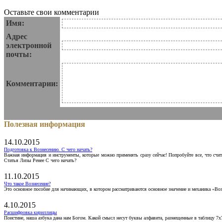
Оставьте свои комментарии
Имя:
Адрес
электронной
почты:
Комментарии:
Полезная информация
14.10.2015
Подготовка к Вознесению. С чего начать?
Важная информация и инструменты, которые можно применять сразу сейчас! Попробуйте все, что счит
Статья Лизы Ренее С чего начать?
11.10.2015
Что такое Вознесение?
Это основное пособие для начинающих, в котором рассматриваются основное значение и механика «Воз
4.10.2015
Расшифровка кириллицы
Поистине, наша азбука дана нам Богом. Какой смысл несут буквы алфавита, размещенные в таблицу 7х