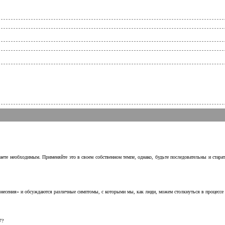
аете необходимым. Применяйте это в своем собственном темпе, однако, будьте последовательны и стара
несения» и обсуждаются различные симптомы, с которыми мы, как люди, можем столкнуться в процессе н
7?