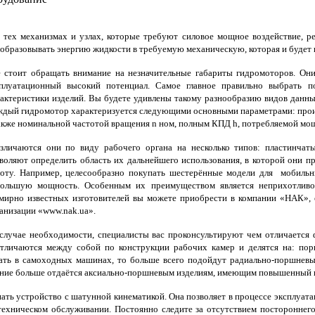
ех механизмах и узлах, которые требуют силовое мощное воздействие, р
образовывать энергию жидкости в требуемую механическую, которая и будет 
стоит обращать внимание на незначительные габариты гидромоторов. Они
сплуатационный высокий потенциал. Самое главное правильно выбрать п
актеристики изделий. Вы будете удивлены такому разнообразию видов данных
дый гидромотор характеризуется следующими основными параметрами: произ
акже номинальной частотой вращения n ном, полным КПД h, потребляемой мо
зличаются они по виду рабочего органа на несколько типов: пластинчат
воляют определить область их дальнейшего использования, в которой они п
оту. Например, целесообразно покупать шестерённые модели для мобильн
большую мощность. Особенным их преимуществом является неприхотливо
мирно известных изготовителей вы можете приобрести в компании «НАК», 
анизации «www.nak.ua».
лучае необходимости, специалисты вас проконсультируют чем отличается 
ичаются между собой по конструкции рабочих камер и делятся на: порш
ать в самоходных машинах, то больше всего подойдут радиально-поршнев
ение больше отдаётся аксиально-поршневым изделиям, имеющим повышенный к
ть устройство с шатунной кинематикой. Она позволяет в процессе эксплуатаци
хническом обслуживании. Постоянно следите за отсутствием постороннего