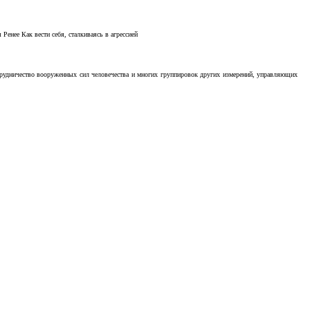
Ренее Как вести себя, сталкиваясь в агрессией
отрудничество вооруженных сил человечества и многих группировок других измерений, управляющих