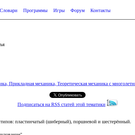
Словари
Программы
Игры
Форум
Контакты
ья
а, Прикладная механика, Теоретическая механика с многолетним
Подписаться на RSS статей этой тематики
о типов: пластинчатый (шиберный), поршневой и шестерённый.
рудование"