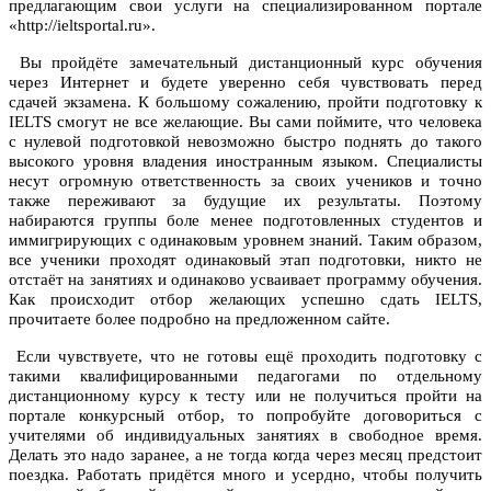
предлагающим свои услуги на специализированном портале
«http://ieltsportal.ru».
Вы пройдёте замечательный дистанционный курс обучения
через Интернет и будете уверенно себя чувствовать перед
сдачей экзамена. К большому сожалению, пройти подготовку к
IELTS смогут не все желающие. Вы сами поймите, что человека
с нулевой подготовкой невозможно быстро поднять до такого
высокого уровня владения иностранным языком. Специалисты
несут огромную ответственность за своих учеников и точно
также переживают за будущие их результаты. Поэтому
набираются группы боле менее подготовленных студентов и
иммигрирующих с одинаковым уровнем знаний. Таким образом,
все ученики проходят одинаковый этап подготовки, никто не
отстаёт на занятиях и одинаково усваивает программу обучения.
Как происходит отбор желающих успешно сдать IELTS,
прочитаете более подробно на предложенном сайте.
Если чувствуете, что не готовы ещё проходить подготовку с
такими квалифицированными педагогами по отдельному
дистанционному курсу к тесту или не получиться пройти на
портале конкурсный отбор, то попробуйте договориться с
учителями об индивидуальных занятиях в свободное время.
Делать это надо заранее, а не тогда когда через месяц предстоит
поездка. Работать придётся много и усердно, чтобы получить