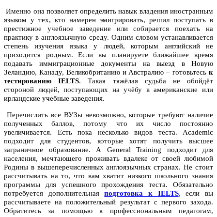
Именно она позволяет определить навык владения иностранным
языком у тех, кто намерен эмигрировать, решил поступать в
престижное учебное заведение или собирается поехать на
практику в англоязычную среду. Одним словом устанавливается
степень изучения языка у людей, которым английский не
приходится родным. Если вы планируете ближайшее время
подавать иммиграционные документы на выезд в Новую
Зеландию, Канаду, Великобританию и Австралию – готовьтесь
к
тестированию IELTS
. Такая тяжёлая судьба не обойдёт
стороной людей, поступающих на учёбу в американские или
ирландские учебные заведения.
Перечислить все ВУЗы невозможно, которые требуют наличие
полученных баллов, потому что их число постоянно
увеличивается. Есть пока несколько видов теста. Academic
подходит для студентов, которые хотят получить высшее
заграничное образование. А General Training подходит для
населения, мечтающего проживать вдалеке от своей любимой
Родины в вышеперечисленных англоязычных странах. Не стоит
рассчитывать на то, что вам хватит низкого школьного знания
программы для успешного прохождения теста. Обязательно
потребуется дополнительная
подготовка к IELTS
, если вы
рассчитываете на положительный результат с первого захода.
Обратитесь за помощью к профессиональным педагогам,