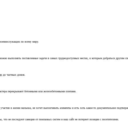
 военнослужащих по всему миру.
можно выполнять поставленные задачи в самых труднодоступных местах, к которым добраться другим с
ир до частных домов.
мастера перекрывают бетонными или железобетонными плитами.
т участия в жизни малыша, не хочет выплачивать алименты и есть хоть какое-то документальное подтвер
, что не последуют санкции от поисковых систем и ваш сайт не потеряет позиции с посетителями.