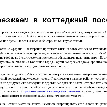
еезжаем в коттеджный пос
ременная жизнь диктует свои не такие уж и лёгкие условия, вынуждая людей 
пных мегаполисов. Всё это наследие высокотехнологического прогресса хоч
м, не обременяя себя какими-либо серьёзными неудобствами.
олне комфортно и размеренно протекает жизнь в современных
коттеджных
ёлки полностью газифицированы, можно если вы не хотите зависеть от общей 
нь вообще не будет тревожить вас своими обыденными неприятностями. Пост
чувствуете, что тянет в большой город и организм требует вдоха, пропитанн
орые за несколько минут доставят вас в мегаполис.
лучше сходить с ребёнком в сквер и поиграть на великолепно организованн
сной городской окружающей среды. Практически в каждом районе построен
т не дождутся уже возведённые деревянные дома под ключ, которые летом п
жу. Такой особенностью обладают деревянные конструкции, особенно когда
 осуществляется
продажа домов в коттеджных поселках
во всех уголках н
м изысканным требованиям самых придирчивых покупателей.
ещё недвижимость не занята и сможете забронировать себе любой понравивш