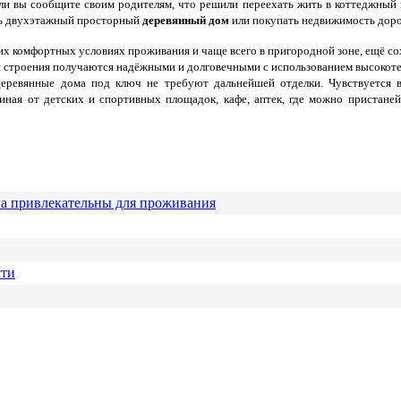
сли вы сообщите своим родителям, что решили переехать жить в коттеджный п
ть двухэтажный просторный
деревянный дом
или покупать недвижимость доро
ких комфортных условиях проживания и чаще всего в пригородной зоне, ещё со
ой строения получаются надёжными и долговечными с использованием высокот
деревянные дома под ключ не требуют дальнейшей отделки. Чувствуется 
чиная от детских и спортивных площадок, кафе, аптек, где можно пристане
га привлекательны для проживания
сти