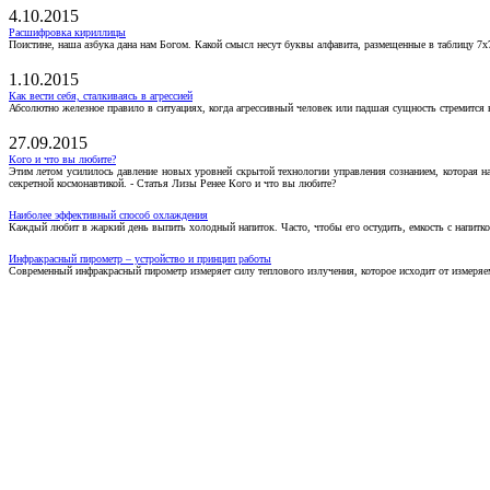
4.10.2015
Расшифровка кириллицы
Поистине, наша азбука дана нам Богом. Какой смысл несут буквы алфавита, размещенные в таблицу 7х
1.10.2015
Как вести себя, сталкиваясь в агрессией
Абсолютно железное правило в ситуациях, когда агрессивный человек или падшая сущность стремится ва
27.09.2015
Кого и что вы любите?
Этим летом усилилось давление новых уровней скрытой технологии управления сознанием, которая н
секретной космонавтикой. - Статья Лизы Ренее Кого и что вы любите?
Наиболее эффективный способ охлаждения
Каждый любит в жаркий день выпить холодный напиток. Часто, чтобы его остудить, емкость с напитко
Инфракрасный пирометр – устройство и принцип работы
Современный инфракрасный пирометр измеряет силу теплового излучения, которое исходит от измеряем