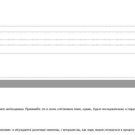
аете необходимым. Применяйте это в своем собственном темпе, однако, будьте последовательны и стара
несения» и обсуждаются различные симптомы, с которыми мы, как люди, можем столкнуться в процессе н