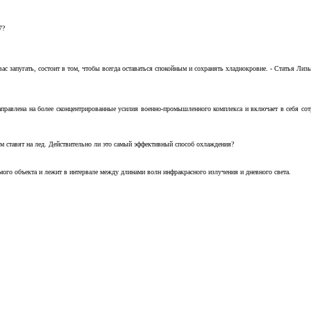
7?
с запугать, состоит в том, чтобы всегда оставаться спокойным и сохранять хладнокровие. - Статья Лизы 
аправлена на более сконцентрированные усилия военно-промышленного комплекса и включает в себя с
м ставят на лед. Действительно ли это самый эффективный способ охлаждения?
ого объекта и лежит в интервале между длинами волн инфракрасного излучения и дневного света.