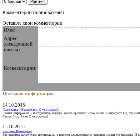
Комментарии пользователей
Оставьте свои комментарии
Имя:
Адрес
электронной
почты:
Комментарии:
Полезная информация
14.10.2015
Подготовка к Вознесению. С чего начать?
Важная информация и инструменты, которые можно применять сразу сейчас! Попробуйте все, что счит
Статья Лизы Ренее С чего начать?
11.10.2015
Что такое Вознесение?
Это основное пособие для начинающих, в котором рассматриваются основное значение и механика «Воз