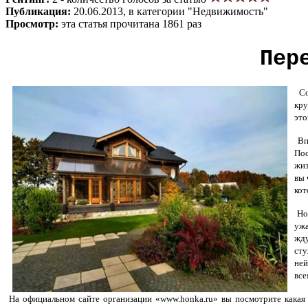
Публикация:
20.06.2013, в категории "Недвижимость"
Просмотр:
эта статья прочитана 1861 раз
Пер
Сов
кру
это
Вп
Пос
жиз
вы 
кот
Но 
ужа
жду
сту
ней
все
На официальном сайте организации «www.honka.ru» вы посмотрите какая 