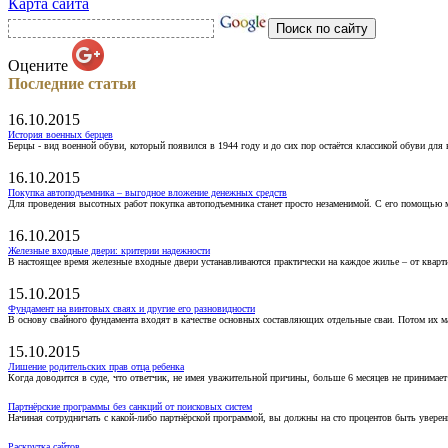
Карта сайта
Оцените
Последние статьи
16.10.2015
История военных берцев
Берцы - вид военной обуви, который появился в 1944 году и до сих пор остаётся классикой обуви для
16.10.2015
Покупка автоподъемника – выгодное вложение денежных средств
Для проведения высотных работ покупка автоподъемника станет просто незаменимой. С его помощью 
16.10.2015
Железные входные двери: критерии надежности
В настоящее время железные входные двери устанавливаются практически на каждое жилье – от кварт
15.10.2015
Фундамент на винтовых сваях и другие его разновидности
В основу свайного фундамента входят в качестве основных составляющих отдельные сваи. Потом их 
15.10.2015
Лишение родительских прав отца ребенка
Когда доводится в суде, что ответчик, не имея уважительной причины, больше 6 месяцев не принимае
Партнёрские программы без санкций от поисковых систем
Начиная сотрудничать с какой-либо партнёрской программой, вы должны на сто процентов быть уверены
Раскрутка сайтов