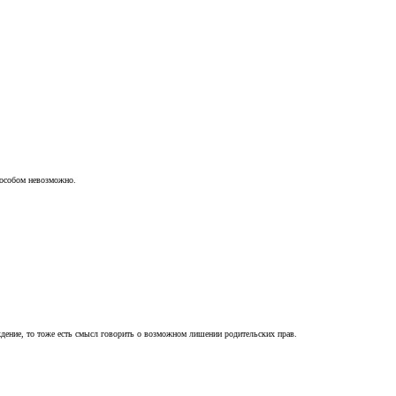
пособом невозможно.
ждение, то тоже есть смысл говорить о возможном лишении родительских прав.