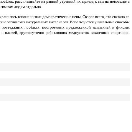
осёлок, рассчитывайте на ранний утренний их приезд к вам на новоселье с
гим вам людям отдельно.
хранились вполне низкие демократические цены. Скорее всего, это связано со
ехнологических натуральных материалов. Используются уникальные способы
в коттеджных посёлках, построенных предложенной компанией и финская
й и пляжей, круглосуточно работающих медпунктов, заканчивая спортивно-