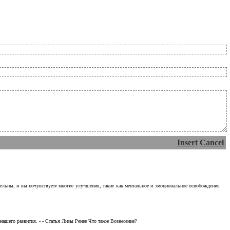
Insert
Cancel
тельны, и вы почувствуете многие улучшения, такие как ментальное и эмоциональное освобождение.
ашего развития. - - Статья Лизы Ренее Что такое Вознесение?