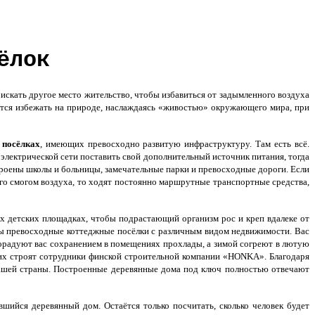
ёлок
искать другое место жительство, чтобы избавиться от задымленного воздуха
ется избежать на природе, наслаждаясь «живостью» окружающего мира, при
 посёлках
, имеющих превосходно развитую инфраструктуру. Там есть всё.
электрической сети поставить свой дополнительный источник питания, тогда
роены школы и больницы, замечательные парки и превосходные дороги. Если
ого смогом воздуха, то ходят постоянно маршрутные транспортные средства,
ых детских площадках, чтобы подрастающий организм рос и креп вдалеке от
ы превосходные коттеджные посёлки с различным видом недвижимости. Вас
орадуют вас сохранением в помещениях прохлады, а зимой согреют в лютую
 их строят сотрудники финской строительной компании «HONKA». Благодаря
ашей страны. Построенные деревянные дома под ключ полностью отвечают
ийся деревянный дом. Остаётся только посчитать, сколько человек будет