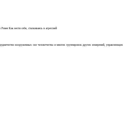
Ренее Как вести себя, сталкиваясь в агрессией
отрудничество вооруженных сил человечества и многих группировок других измерений, управляющих