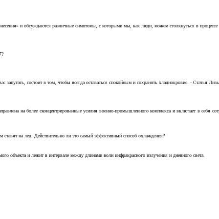
несения» и обсуждаются различные симптомы, с которыми мы, как люди, можем столкнуться в процессе н
7?
с запугать, состоит в том, чтобы всегда оставаться спокойным и сохранять хладнокровие. - Статья Лизы 
аправлена на более сконцентрированные усилия военно-промышленного комплекса и включает в себя с
м ставят на лед. Действительно ли это самый эффективный способ охлаждения?
ого объекта и лежит в интервале между длинами волн инфракрасного излучения и дневного света.