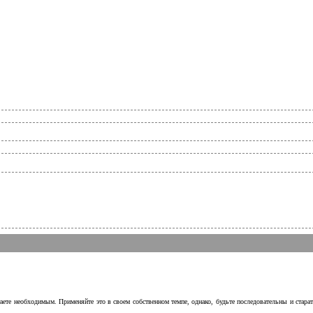
аете необходимым. Применяйте это в своем собственном темпе, однако, будьте последовательны и стара