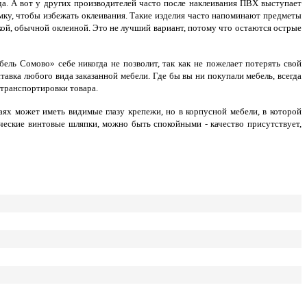
да. А вот у других производителей часто после наклеивания ПВХ выступает
мку, чтобы избежать оклеивания. Такие изделия часто напоминают предметы
ой, обычной оклеиной. Это не лучший вариант, потому что остаются острые
ель Сомово» себе никогда не позволит, так как не пожелает потерять свой
авка любого вида заказанной мебели. Где бы вы ни покупали мебель, всегда
 транспортировки товара.
аях может иметь видимые глазу крепежи, но в корпусной мебели, в которой
ческие винтовые шляпки, можно быть спокойными - качество присутствует,