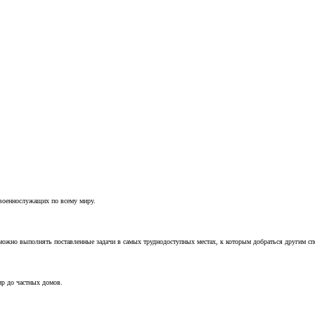
 военнослужащих по всему миру.
можно выполнять поставленные задачи в самых труднодоступных местах, к которым добраться другим с
ир до частных домов.