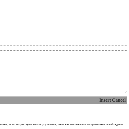
Insert
Cancel
тельны, и вы почувствуете многие улучшения, такие как ментальное и эмоциональное освобождение.