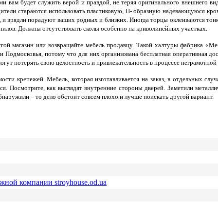
ми вам будет служить верой и правдой, не теряя оригинального внешнего ви
дители стараются использовать пластиковую, П- образную надевающуюся кро
и врядли порадуют ваших родных и близких. Иногда торцы оклеиваются тонк
спилов. Должны отсутствовать сколы особенно на криволинейных участках.
гой магазин или возвращайте мебель продавцу. Такой халтуры фабрика «Меб
и Подмосковья, потому что для них организована бесплатная оперативная дост
огут потерять свою целостность и привлекательность в процессе неграмотной
ости крепежей. Мебель, которая изготавливается на заказ, в отдельных случ
я. Посмотрите, как выглядят внутренние стороны дверей. Заметили металли
обнаружили – то дело обстоит совсем плохо и лучше поискать другой вариант.
ежной компании stroyhouse.od.ua