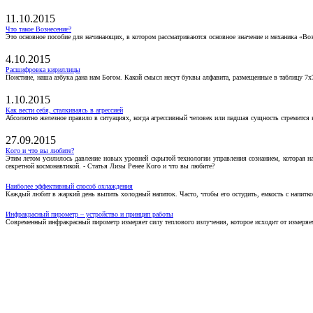
11.10.2015
Что такое Вознесение?
Это основное пособие для начинающих, в котором рассматриваются основное значение и механика «Воз
4.10.2015
Расшифровка кириллицы
Поистине, наша азбука дана нам Богом. Какой смысл несут буквы алфавита, размещенные в таблицу 7х
1.10.2015
Как вести себя, сталкиваясь в агрессией
Абсолютно железное правило в ситуациях, когда агрессивный человек или падшая сущность стремится ва
27.09.2015
Кого и что вы любите?
Этим летом усилилось давление новых уровней скрытой технологии управления сознанием, которая н
секретной космонавтикой. - Статья Лизы Ренее Кого и что вы любите?
Наиболее эффективный способ охлаждения
Каждый любит в жаркий день выпить холодный напиток. Часто, чтобы его остудить, емкость с напитко
Инфракрасный пирометр – устройство и принцип работы
Современный инфракрасный пирометр измеряет силу теплового излучения, которое исходит от измеряем