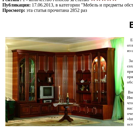
Публикация:
17.06.2013, в категории "Мебель и предметы обс
Просмотр:
эта статья прочитана 2852 раз
Ест
отл
из 
За
сох
при
при
обс
Вне
Ино
что
нас
оч
«ht
ост