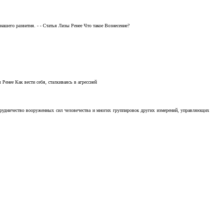
ашего развития. - - Статья Лизы Ренее Что такое Вознесение?
Ренее Как вести себя, сталкиваясь в агрессией
отрудничество вооруженных сил человечества и многих группировок других измерений, управляющих