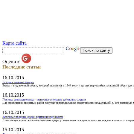
Карта сайта
Оцените
Последние статьи
16.10.2015
История военных берцев
Берцы - вид военной обуви, который появился в 1944 году и до сих пор остаётся классикой обуви для
16.10.2015
Покупка автоподъемника – выгодное вложение денежных средств
Для проведения высотных работ покупка автоподъемника станет просто незаменимой. С его помощью 
16.10.2015
Железные входные двери: критерии надежности
В настоящее время железные входные двери устанавливаются практически на каждое жилье – от кварт
15.10.2015