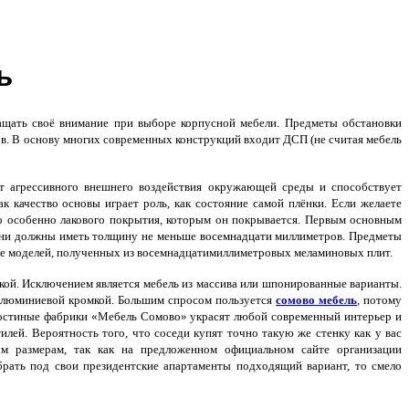
ь
щать своё внимание при выборе корпусной мебели. Предметы обстановки
ов. В основу многих современных конструкций входит ДСП (не считая мебель
 агрессивного внешнего воздействия окружающей среды и способствует
ак качество основы играет роль, как состояние самой плёнки. Если желаете
о особенно лакового покрытия, которым он покрывается. Первым основным
. Они должны иметь толщину не меньше восемнадцати миллиметров. Предметы
е моделей, полученных из восемнадцатимиллиметровых меламиновых плит.
й. Исключением является мебель из массива или шпонированные варианты.
 алюминиевой кромкой. Большим спросом пользуется
сомово мебель
, потому
 гостиные фабрики «Мебель Сомово» украсят любой современный интерьер и
ей. Вероятность того, что соседи купят точно такую же стенку как у вас
ым размерам, так как на предложенном официальном сайте организации
брать под свои президентские апартаменты подходящий вариант, то смело