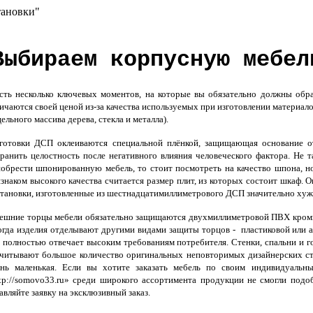
тановки"
Выбираем корпусную мебел
ь несколько ключевых моментов, на которые вы обязательно должны обра
ичаются своей ценой из-за качества используемых при изготовлении материал
цельного массива дерева, стекла и металла).
готовки ДСП оклеиваются специальной плёнкой, защищающая основание от
ранить целостность после негативного влияния человеческого фактора. Не т
обрести шпонированную мебель, то стоит посмотреть на качество шпона, н
знаком высокого качества считается размер плит, из которых состоит шкаф
тановки, изготовленные из шестнадцатимиллиметрового ДСП значительно хуж
шние торцы мебели обязательно защищаются двухмиллиметровой ПВХ кромко
гда изделия отделывают другими видами защиты торцов - пластиковой или
 полностью отвечает высоким требованиям потребителя. Стенки, спальни и
читывают большое количество оригинальных неповторимых дизайнерских стил
ень маленькая. Если вы хотите заказать мебель по своим индивидуальн
tp://somovo33.ru» среди широкого ассортимента продукции не смогли подо
авляйте заявку на эксклюзивный заказ.