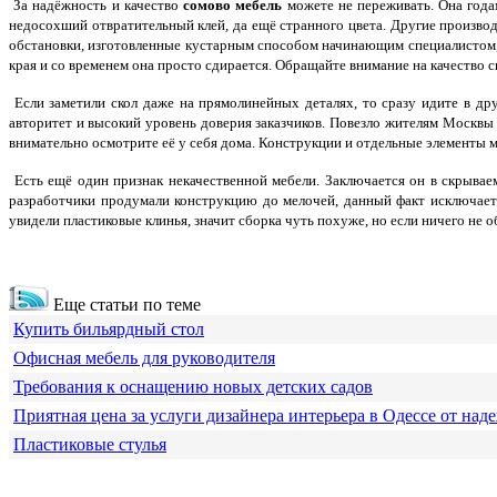
За надёжность и качество
сомово мебель
можете не переживать. Она года
недосохший отвратительный клей, да ещё странного цвета. Другие произво
обстановки, изготовленные кустарным способом начинающим специалистом, 
края и со временем она просто сдирается. Обращайте внимание на качество 
Если заметили скол даже на прямолинейных деталях, то сразу идите в дру
авторитет и высокий уровень доверия заказчиков. Повезло жителям Москвы 
внимательно осмотрите её у себя дома. Конструкции и отдельные элементы м
Есть ещё один признак некачественной мебели. Заключается он в скрываем
разработчики продумали конструкцию до мелочей, данный факт исключаетс
увидели пластиковые клинья, значит сборка чуть похуже, но если ничего не 
Еще статьи по теме
Купить бильярдный стол
Офисная мебель для руководителя
Требования к оснащению новых детских садов
Приятная цена за услуги дизайнера интерьера в Одессе от над
Пластиковые стулья