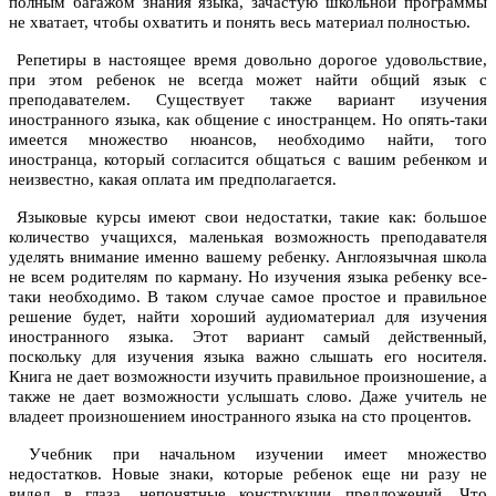
полным багажом знания языка, зачастую школьной программы
не хватает, чтобы охватить и понять весь материал полностью.
Репетиры в настоящее время довольно дорогое удовольствие,
при этом ребенок не всегда может найти общий язык с
преподавателем. Существует также вариант изучения
иностранного языка, как общение с иностранцем. Но опять-таки
имеется множество нюансов, необходимо найти, того
иностранца, который согласится общаться с вашим ребенком и
неизвестно, какая оплата им предполагается.
Языковые курсы имеют свои недостатки, такие как: большое
количество учащихся, маленькая возможность преподавателя
уделять внимание именно вашему ребенку. Англоязычная школа
не всем родителям по карману. Но изучения языка ребенку все-
таки необходимо. В таком случае самое простое и правильное
решение будет, найти хороший
аудиоматериал для изучения
иностранного языка.
Этот вариант самый действенный,
поскольку для изучения языка важно слышать его носителя.
Книга не дает возможности изучить правильное произношение, а
также не дает возможности услышать слово. Даже учитель не
владеет произношением иностранного языка на сто процентов.
Учебник при начальном изучении имеет множество
недостатков. Новые знаки, которые ребенок еще ни разу не
видел в глаза, непонятные конструкции предложений. Что