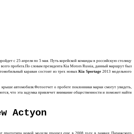
пройдет с 25 апреля по 5 мая. Путь корейской команды в российскую столицу
всего пробега.По словам президента Kia Motors Russia, данный маршрут был
втомобильный караван состоит из трех новых
Kia Sportage
2013 модельного
крыше автомобиля.Фотоотчет о пробеге поклонники марки смогут увидеть,
ются, что эта задумка привлечет внимание общественности и поможет найти
ew Actyon
ют прототипа новой модели прошел еще в 2008 году в рамках Парижского