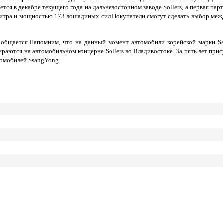
ся в декабре текущего года на дальневосточном заводе Sollers, а первая пар
литра и мощностью 173 лошадиных сил.Покупатели смогут сделать выбор меж
общается.Напомним, что на данный момент автомобили корейской марки Ss
раются на автомобильном концерне Sollers во Владивостоке. За пять лет при
втомобилей SsangYong.