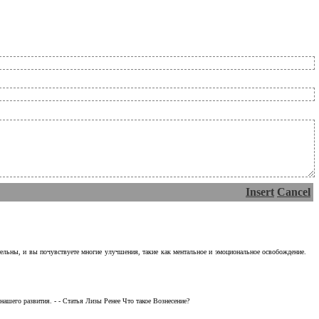
Insert
Cancel
тельны, и вы почувствуете многие улучшения, такие как ментальное и эмоциональное освобождение.
ашего развития. - - Статья Лизы Ренее Что такое Вознесение?