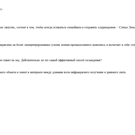
7?
с запугать, состоит в том, чтобы всегда оставаться спокойным и сохранять хладнокровие. - Статья Лизы 
аправлена на более сконцентрированные усилия военно-промышленного комплекса и включает в себя с
м ставят на лед. Действительно ли это самый эффективный способ охлаждения?
ого объекта и лежит в интервале между длинами волн инфракрасного излучения и дневного света.