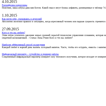
4.10.2015
Расшифровка кириллицы
Поистине, наша азбука дана нам Богом. Какой смысл несут буквы алфавита, размещенные в таблицу 7х
1.10.2015
Как вести себя, сталкиваясь в агрессией
Абсолютно железное правило в ситуациях, когда агрессивный человек или падшая сущность стремится ва
27.09.2015
Кого и что вы любите?
Этим летом усилилось давление новых уровней скрытой технологии управления сознанием, которая н
секретной космонавтикой. - Статья Лизы Ренее Кого и что вы любите?
Наиболее эффективный способ охлаждения
Каждый любит в жаркий день выпить холодный напиток. Часто, чтобы его остудить, емкость с напитко
Инфракрасный пирометр – устройство и принцип работы
Современный инфракрасный пирометр измеряет силу теплового излучения, которое исходит от измеряем