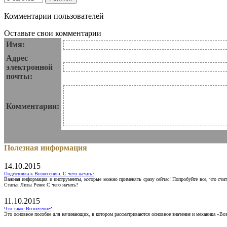
Комментарии пользователей
Оставьте свои комментарии
Имя:
Адрес
электронной
почты:
Комментарии:
Полезная информация
14.10.2015
Подготовка к Вознесению. С чего начать?
Важная информация и инструменты, которые можно применять сразу сейчас! Попробуйте все, что счит
Статья Лизы Ренее С чего начать?
11.10.2015
Что такое Вознесение?
Это основное пособие для начинающих, в котором рассматриваются основное значение и механика «Воз