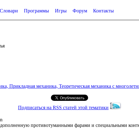
Словари
Программы
Игры
Форум
Контакты
ья
а, Прикладная механика, Теоретическая механика с многолетним
Подписаться на RSS статей этой тематики
on
, дополненную противотуманными фарами и специальными конте