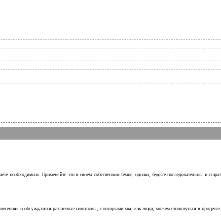
аете необходимым. Применяйте это в своем собственном темпе, однако, будьте последовательны и стара
несения» и обсуждаются различные симптомы, с которыми мы, как люди, можем столкнуться в процессе н