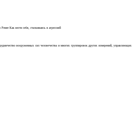
Ренее Как вести себя, сталкиваясь в агрессией
отрудничество вооруженных сил человечества и многих группировок других измерений, управляющих