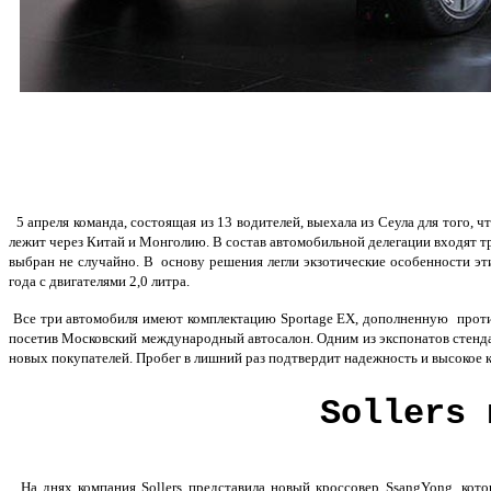
5 апреля команда, состоящая из 13 водителей, выехала из Сеула для того, 
лежит через Китай и Монголию. В состав автомобильной делегации входят т
выбран не случайно. В основу решения легли экзотические особенности э
года с двигателями 2,0 литра.
Все три автомобиля имеют комплектацию Sportage EX, дополненную проти
посетив Московский международный автосалон. Одним из экспонатов стенда
новых покупателей. Пробег в лишний раз подтвердит надежность и высокое к
Sollers 
На днях компания Sollers представила новый кроссовер SsangYong, кот