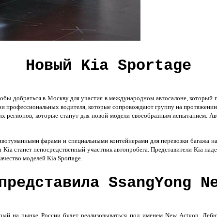
Новый Kia Sportage
чтобы добраться в Москву для участия в международном автосалоне, который 
ри профессиональных водителя, которые сопровождают группу на протяжении 
тих регионов, которые станут для новой модели своеобразным испытанием. А
вотуманными фарами и специальными контейнерами для перевозки багажа на 
 Kia станет непосредственный участник автопробега. Представители Kia наде
ачество моделей Kia Sportage.
представила SsangYong N
орый на рынке России будет реализовываться под именем New Actyon. Деб