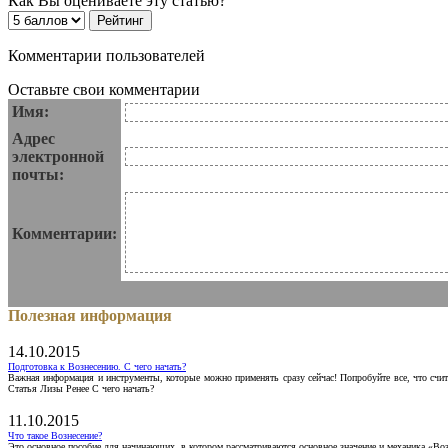
Как Вы оцениваете эту статью?
Комментарии пользователей
Оставьте свои комментарии
Имя:
Адрес
электронной
почты:
Комментарии:
Полезная информация
14.10.2015
Подготовка к Вознесению. С чего начать?
Важная информация и инструменты, которые можно применять сразу сейчас! Попробуйте все, что счит
Статья Лизы Ренее С чего начать?
11.10.2015
Что такое Вознесение?
Это основное пособие для начинающих, в котором рассматриваются основное значение и механика «Воз