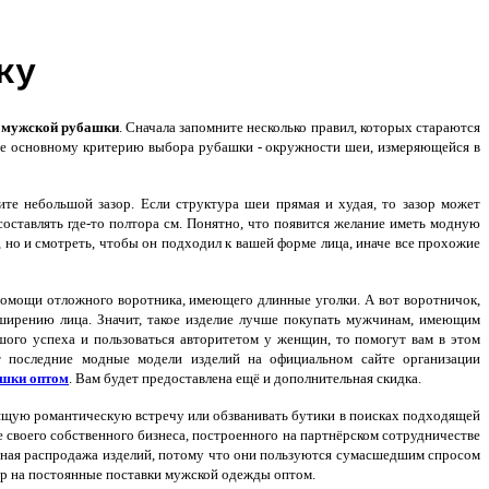
ку
у
мужской рубашки
. Сначала запомните несколько правил, которых стараются
ние основному критерию выбора рубашки - окружности шеи, измеряющейся в
те небольшой зазор. Если структура шеи прямая и худая, то зазор может
оставлять где-то полтора см. Понятно, что появится желание иметь модную
но и смотреть, чтобы он подходил к вашей форме лица, иначе все прохожие
помощи отложного воротника, имеющего длинные уголки. А вот воротничок,
сширению лица. Значит, такое изделие лучше покупать мужчинам, имеющим
шого успеха и пользоваться авторитетом у женщин, то помогут вам в этом
ят последние модные модели изделий на официальном сайте организации
ашки оптом
. Вам будет предоставлена ещё и дополнительная скидка.
оящую романтическую встречу или обзванивать бутики в поисках подходящей
 своего собственного бизнеса, построенного на партнёрском сотрудничестве
льная распродажа изделий, потому что они пользуются сумасшедшим спросом
ор на постоянные поставки мужской одежды оптом.