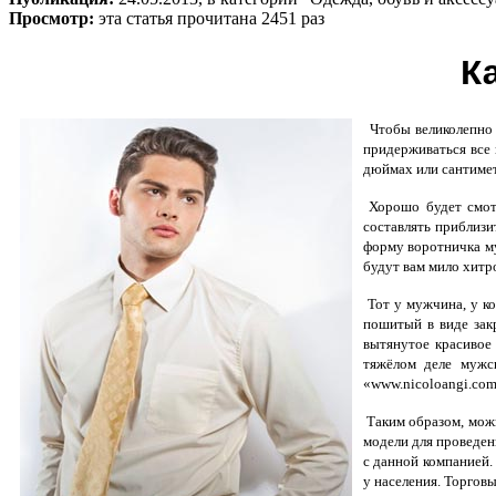
Просмотр:
эта статья прочитана 2451 раз
К
Ч
тобы великолепно
придерживаться все
дюймах или сантимет
Хорошо будет смотр
составлять приблизи
форму воротничка му
будут вам мило хитр
Тот у мужчина, у ко
пошитый в виде зак
вытянутое красивое 
тяжёлом деле мужс
«www.nicoloangi.com»
Таким образом, можн
модели для проведен
с данной компанией.
у населения. Торгов