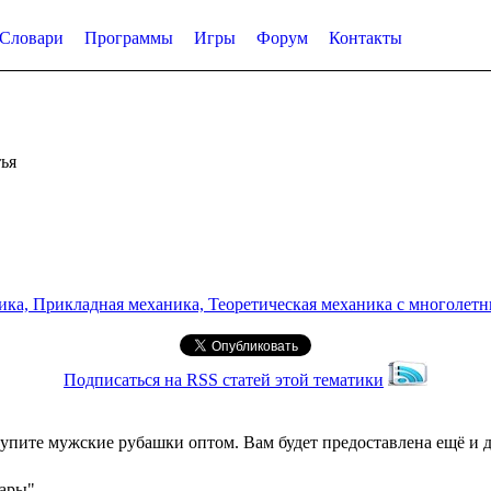
Словари
Программы
Игры
Форум
Контакты
ья
а, Прикладная механика, Теоретическая механика с многолетним
Подписаться на RSS статей этой тематики
 купите мужские рубашки оптом. Вам будет предоставлена ещё и 
уары"