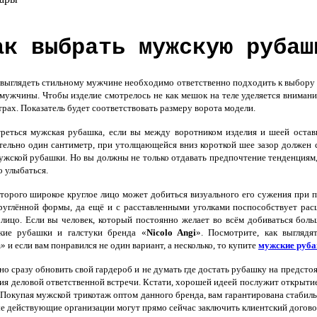
ак выбрать мужскую рубаш
 выглядеть стильному мужчине необходимо ответственно подходить к выбор
 мужчины. Чтобы изделие смотрелось не как мешок на теле уделяется внима
рах. Показатель будет соответствовать размеру ворота модели.
еться мужская рубашка, если вы между воротником изделия и шеей остави
тельно один сантиметр, при утолщающейся вниз короткой шее зазор должен с
жской рубашки. Но вы должны не только отдавать предпочтение тенденциям, 
о улыбаться.
торого широкое круглое лицо может добиться визуального его сужения при 
руглённой формы, да ещё и с расставленными уголками поспособствует ра
лицо. Если вы человек, который постоянно желает во всём добиваться боль
кие рубашки и галстуки бренда «
Nicolo Angi
». Посмотрите, как выгляд
 и если вам понравился не один вариант, а несколько, то купите
мужские руб
о сразу обновить свой гардероб и не думать где достать рубашку на предст
ия деловой ответственной встречи. Кстати, хорошей идеей послужит открытие
 Покупая мужской трикотаж оптом данного бренда, вам гарантирована стаби
ые действующие организации могут прямо сейчас заключить клиентский догов