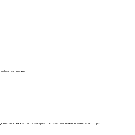
пособом невозможно.
ждение, то тоже есть смысл говорить о возможном лишении родительских прав.