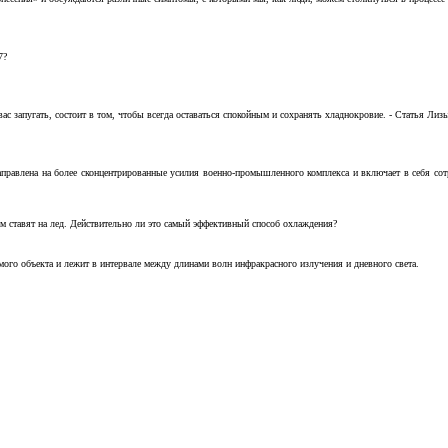
7?
с запугать, состоит в том, чтобы всегда оставаться спокойным и сохранять хладнокровие. - Статья Лизы 
аправлена на более сконцентрированные усилия военно-промышленного комплекса и включает в себя с
м ставят на лед. Действительно ли это самый эффективный способ охлаждения?
ого объекта и лежит в интервале между длинами волн инфракрасного излучения и дневного света.