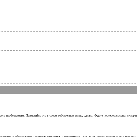
аете необходимым. Применяйте это в своем собственном темпе, однако, будьте последовательны и стара
несения» и обсуждаются различные симптомы, с которыми мы, как люди, можем столкнуться в процессе н