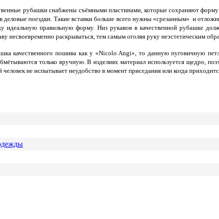
твенные рубашки снабжены съёмными пластинами, которые сохраняют форму в
в деловые поездки.
Такие вставки больше всего нужны «срезанным» и отложн
ку идеальную правильную форму. Низ рукавов в качественной рубашке долже
аву несвоевременно раскрываться, тем самым оголяя руку неэстетическим обр
башка качественного пошива как у «Nicolo Angi», то данную пуговичную петл
обмётываются только вручную. В изделиях материал используется щедро, поэт
й человек не испытывает неудобство в момент приседания или когда приходит
 одежды