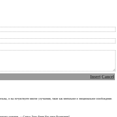
Insert
Cancel
тельны, и вы почувствуете многие улучшения, такие как ментальное и эмоциональное освобождение.
ашего развития. - - Статья Лизы Ренее Что такое Вознесение?