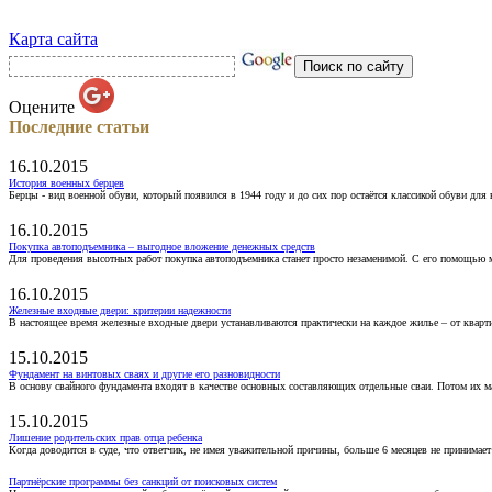
Карта сайта
Оцените
Последние статьи
16.10.2015
История военных берцев
Берцы - вид военной обуви, который появился в 1944 году и до сих пор остаётся классикой обуви для
16.10.2015
Покупка автоподъемника – выгодное вложение денежных средств
Для проведения высотных работ покупка автоподъемника станет просто незаменимой. С его помощью 
16.10.2015
Железные входные двери: критерии надежности
В настоящее время железные входные двери устанавливаются практически на каждое жилье – от кварт
15.10.2015
Фундамент на винтовых сваях и другие его разновидности
В основу свайного фундамента входят в качестве основных составляющих отдельные сваи. Потом их 
15.10.2015
Лишение родительских прав отца ребенка
Когда доводится в суде, что ответчик, не имея уважительной причины, больше 6 месяцев не принимае
Партнёрские программы без санкций от поисковых систем