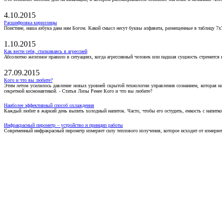
4.10.2015
Расшифровка кириллицы
Поистине, наша азбука дана нам Богом. Какой смысл несут буквы алфавита, размещенные в таблицу 7х
1.10.2015
Как вести себя, сталкиваясь в агрессией
Абсолютно железное правило в ситуациях, когда агрессивный человек или падшая сущность стремится ва
27.09.2015
Кого и что вы любите?
Этим летом усилилось давление новых уровней скрытой технологии управления сознанием, которая н
секретной космонавтикой. - Статья Лизы Ренее Кого и что вы любите?
Наиболее эффективный способ охлаждения
Каждый любит в жаркий день выпить холодный напиток. Часто, чтобы его остудить, емкость с напитко
Инфракрасный пирометр – устройство и принцип работы
Современный инфракрасный пирометр измеряет силу теплового излучения, которое исходит от измеряем