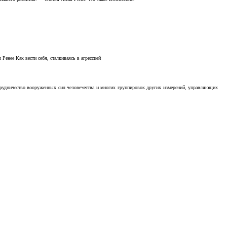
Ренее Как вести себя, сталкиваясь в агрессией
отрудничество вооруженных сил человечества и многих группировок других измерений, управляющих