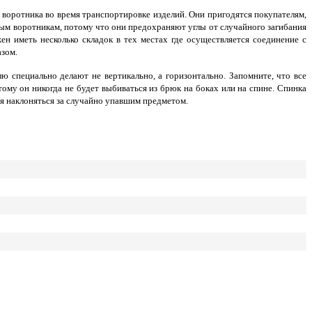
оротника во время транспортировке изделий. Они пригодятся покупателям,
ым воротникам, потому что они предохраняют углы от случайного загибания
н иметь несколько складок в тех местах где осуществляется соединение с
азом.
ю специально делают не вертикально, а горизонтально. Запомните, что все
ому он никогда не будет выбиваться из брюк на боках или на спине. Спинка
ся наклоняться за случайно упавшим предметом.