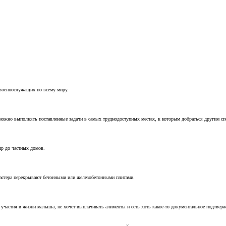
 военнослужащих по всему миру.
можно выполнять поставленные задачи в самых труднодоступных местах, к которым добраться другим с
ир до частных домов.
мастера перекрывают бетонными или железобетонными плитами.
т участия в жизни малыша, не хочет выплачивать алименты и есть хоть какое-то документальное подтвер