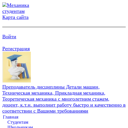
Карта сайта
Войти
Регистрация
Преподаватель дисциплины Детали машин,
Техническая механика, Прикладная механика,
Теоретическая механика с многолетним стажем,
доцент, к.т.н. выполнит работу быстро и качественно в
соответствии с Вашими требованиями
Главная
Студентам
Школьникам