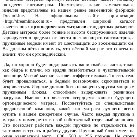
пятьдесят сантиметром. Посмотрите, какие замечательные
изделия представлены на нашем рынке знаменитой фабрикой
DreamLine. На официальном сайте организации
«http://dreamline.com.ru» представлен широкий каталог
качественных
ортопедических матрасов
стандартных размеров.
Детские матрасы более тонкие и высота беспружинных изделий
варьируется в пределах от шести до тринадцати сантиметров, а
пружинные модели имеют от шестнадцати до восемнадцати см.
Вы должны чётко понимать, что жёсткий матрас это совсем не
значит, что он ортопедический.
Да, он хорошо будет поддерживать ваши тяжёлые части, такие
как бёдра и плечи, но врядли позаботиться о чувствительной
пояснице. Мягкий матрас вызовет «эффект гамака». То есть тело
будет проваливаться, а бедный позвоночник скрючиваться и
искривляться. Изделие должно быть оснащено упругим мощным
пружинным блоком, способным выдерживать различные
нагрузки. Именно он является «сердцем» вашего будущего
ортопедического матраса. Посоветуйтесь со специалистами
предложенной компании, какой тип матраса лучшего всего
купить в вашем конкретном случае. Часто каждая пружина в
матрасах помещается в свой собственный отдельный мешочек.
Это позволяет работать каждой пружине по отдельности, не
заставляя вступать в работу другие. Пружинный блок имеет на
один квадратный метр 1000, 500 и 256 пружин. Не стоит