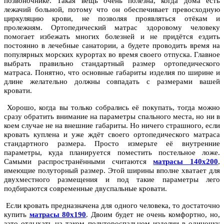
позвоночнике. Такая вещь очень полезна, когда дома есть
лежачий больной, потому что он обеспечивает превосходную
циркуляцию крови, не позволяя проявляться отёкам и
пролежням. Ортопедический матрас здоровому человеку
помогает избежать многих болезней и не придётся ездить
постоянно в лечебные санатории, а будете проводить время на
популярных морских курортах во время своего отпуска. Главное
выбрать правильно стандартный размер ортопедического
матраса. Понятно, что основные габариты изделия по ширине и
длине желательно должны совпадать с размерами вашей
кровати.
Хорошо, когда вы только собрались её покупать, тогда можно
сразу обратить внимание на параметры спального места, но ни в
коем случае не на внешние габариты. Но ничего страшного, если
кровать куплена и уже ждёт своего ортопедического матраса
стандартного размера. Просто измерьте её внутренние
параметры, куда планируется поместить постельное ложе.
Самыми распространёнными считаются
матрасы 140х200
,
имеющие полуторный размер. Этой ширины вполне хватает для
двухместного размещения и под такие параметры лего
подбираются современные двуспальные кровати.
Если кровать предназначена для одного человека, то достаточно
купить
матрасы 80х190
. Двоим будет не очень комфортно, но,
зато отдыхать на таком полутороспальном изделии в одиночку