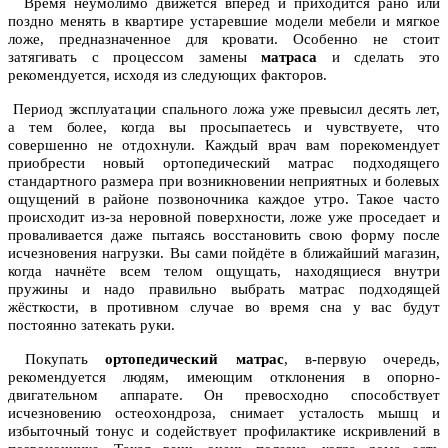
Время неумолимо движется вперёд и приходится рано или
поздно менять в квартире устаревшие модели мебели и мягкое
ложе, предназначенное для кровати. Особенно не стоит
затягивать с процессом замены
матраса
и сделать это
рекомендуется, исходя из следующих факторов.
Период эксплуатации спального ложа уже превысил десять лет,
а тем более, когда вы просыпаетесь и чувствуете, что
совершенно не отдохнули. Каждый врач вам порекомендует
приобрести новый ортопедический матрас подходящего
стандартного размера при возникновении неприятных и болевых
ощущений в районе позвоночника каждое утро. Такое часто
происходит из-за неровной поверхности, ложе уже проседает и
проваливается даже пытаясь восстановить свою форму после
исчезновения нагрузки. Вы сами пойдёте в ближайший магазин,
когда начнёте всем телом ощущать, находящиеся внутри
пружины и надо правильно выбрать матрас подходящей
жёсткости, в противном случае во время сна у вас будут
постоянно затекать руки.
Покупать
ортопедический матрас
, в-первую очередь,
рекомендуется людям, имеющим отклонения в опорно-
двигательном аппарате. Он превосходно способствует
исчезновению остеохондроза, снимает усталость мышц и
избыточный тонус и содействует профилактике искривлений в