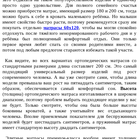
просто одно удовольствие. Для полного семейного счастья
можно приобрести матрас, имеющий размер 180 и 200 см, тогда
можно брать к себе в кровать маленького ребёнка. Но малыши
имеют свойство быстро расти, поэтому рекомендуется сразу им
покупать отдельно
матрасы 60х120
, чтобы вы могли спокойно
отдохнуть после тяжёлого ненормированного рабочего дня и у
ребёнка был полноценный комфортный отдых. Они только
первое время любят спать со своими родителями вместе, а
потом под любым предлогом стараются избежать такой участи.
Как видите, во всех вариантах ортопедических матрасов со
стандартными размерами длина составляет 200 см. Это самый
подходящий универсальный размер изделий под рост
современного человека. А вы уже смотрите сами, чтобы длина
модели превышала ваш рост на пятнадцать сантиметров, таким
образом, обеспечивается самый комфортный сон.
Высота
(толщина) ортопедического матраса изготавливается в широком
диапазоне, поэтому проблем выбрать подходящее изделии у вас
не будет. Только смотрите, чтобы она была больше высоты
боковины кроватей, а также учитывайте вес отдыхающего
человека. Вполне приемлемым показателем для беспружинных
моделей будет шестнадцать сантиметров, а пружинный матрас
имеет стандартную высоту двадцать сантиметров.
Элитные матрасы премиум-класса вообще имеют толщину