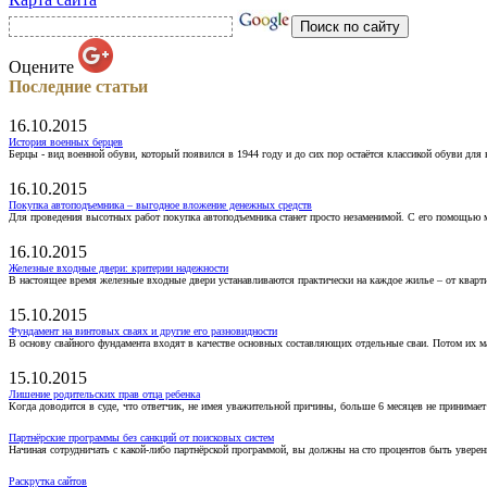
Оцените
Последние статьи
16.10.2015
История военных берцев
Берцы - вид военной обуви, который появился в 1944 году и до сих пор остаётся классикой обуви для
16.10.2015
Покупка автоподъемника – выгодное вложение денежных средств
Для проведения высотных работ покупка автоподъемника станет просто незаменимой. С его помощью 
16.10.2015
Железные входные двери: критерии надежности
В настоящее время железные входные двери устанавливаются практически на каждое жилье – от кварт
15.10.2015
Фундамент на винтовых сваях и другие его разновидности
В основу свайного фундамента входят в качестве основных составляющих отдельные сваи. Потом их 
15.10.2015
Лишение родительских прав отца ребенка
Когда доводится в суде, что ответчик, не имея уважительной причины, больше 6 месяцев не принимае
Партнёрские программы без санкций от поисковых систем
Начиная сотрудничать с какой-либо партнёрской программой, вы должны на сто процентов быть уверены
Раскрутка сайтов