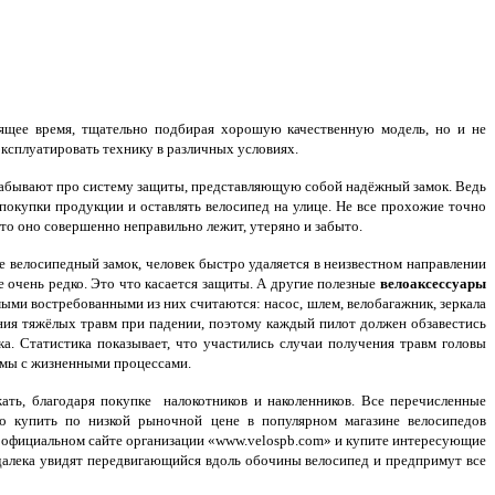
оящее время, тщательно подбирая хорошую качественную модель, но и не
эксплуатировать технику в различных условиях.
 забывают про систему защиты, представляющую собой надёжный замок. Ведь
покупки продукции и оставлять велосипед на улице. Не все прохожие точно
то оно совершенно неправильно лежит, утеряно и забыто.
 велосипедный замок, человек быстро удаляется в неизвестном направлении
е очень редко. Это что касается защиты. А другие полезные
велоаксессуары
ми востребованными из них считаются: насос, шлем, велобагажник, зеркала
ения тяжёлых травм при падении, поэтому каждый пилот должен обзавестись
а. Статистика показывает, что участились случаи получения травм головы
имы с жизненными процессами.
ть, благодаря покупке налокотников и наколенников. Все перечисленные
 купить по низкой рыночной цене в популярном магазине велосипедов
а официальном сайте организации «www.velospb.com» и купите интересующие
далека увидят передвигающийся вдоль обочины велосипед и предпримут все