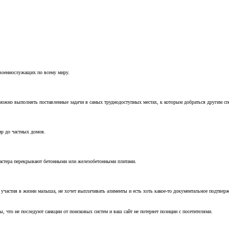
 военнослужащих по всему миру.
можно выполнять поставленные задачи в самых труднодоступных местах, к которым добраться другим с
ир до частных домов.
мастера перекрывают бетонными или железобетонными плитами.
т участия в жизни малыша, не хочет выплачивать алименты и есть хоть какое-то документальное подтвер
, что не последуют санкции от поисковых систем и ваш сайт не потеряет позиции с посетителями.