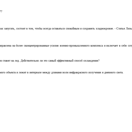
7?
с запугать, состоит в том, чтобы всегда оставаться спокойным и сохранять хладнокровие. - Статья Лизы 
аправлена на более сконцентрированные усилия военно-промышленного комплекса и включает в себя с
м ставят на лед. Действительно ли это самый эффективный способ охлаждения?
ого объекта и лежит в интервале между длинами волн инфракрасного излучения и дневного света.