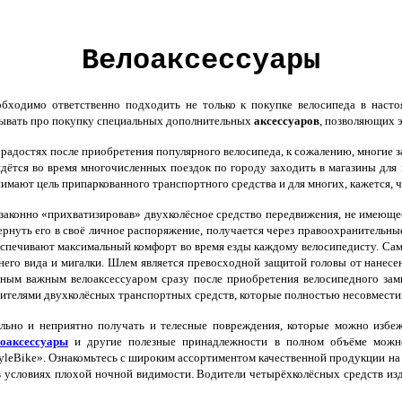
Велоаксессуары
бходимо ответственно подходить не только к покупке велосипеда в наст
ывать про покупку специальных дополнительных
аксессуаров
, позволяющих 
радостях после приобретения популярного велосипеда, к сожалению, многие
дётся во время многочисленных поездок по городу заходить в магазины для 
имают цель припаркованного транспортного средства и для многих, кажется, ч
аконно «прихватизировав» двухколёсное средство передвижения, не имеющее
ернуть его в своё личное распоряжение, получается через правоохранительны
спечивают максимальный комфорт во время езды каждому велосипедисту. Самы
него вида и мигалки. Шлем является превосходной защитой головы от нанес
ным важным велоаксессуаром сразу после приобретения велосипедного замк
ителями двухколёсных транспортных средств, которые полностью несовмест
ьно и неприятно получать и телесные повреждения, которые можно избежа
лоаксессуары
и другие полезные принадлежности в полном объёме можно
yleBike». Ознакомьтесь с широким ассортиментом качественной продукции н
 условиях плохой ночной видимости. Водители четырёхколёсных средств из