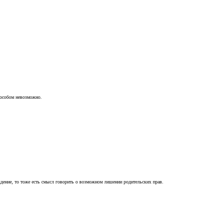
пособом невозможно.
ждение, то тоже есть смысл говорить о возможном лишении родительских прав.