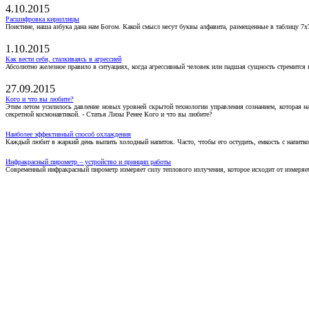
4.10.2015
Расшифровка кириллицы
Поистине, наша азбука дана нам Богом. Какой смысл несут буквы алфавита, размещенные в таблицу 7х
1.10.2015
Как вести себя, сталкиваясь в агрессией
Абсолютно железное правило в ситуациях, когда агрессивный человек или падшая сущность стремится ва
27.09.2015
Кого и что вы любите?
Этим летом усилилось давление новых уровней скрытой технологии управления сознанием, которая н
секретной космонавтикой. - Статья Лизы Ренее Кого и что вы любите?
Наиболее эффективный способ охлаждения
Каждый любит в жаркий день выпить холодный напиток. Часто, чтобы его остудить, емкость с напитко
Инфракрасный пирометр – устройство и принцип работы
Современный инфракрасный пирометр измеряет силу теплового излучения, которое исходит от измеряем