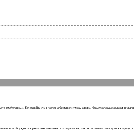
аете необходимым. Применяйте это в своем собственном темпе, однако, будьте последовательны и стара
несения» и обсуждаются различные симптомы, с которыми мы, как люди, можем столкнуться в процессе н