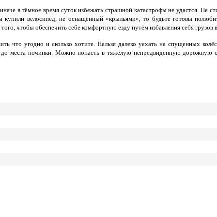
иначе в тёмное время суток избежать страшной катастрофы не удастся.
Не ст
ы купили велосипед, не оснащённый «крыльями», то будьте готовы полюби
 того, чтобы обеспечить себе комфортную езду путём избавления себя грузов 
ть что угодно и сколько хотите. Нельзя далеко уехать на спущенных колёса
до места починки. Можно попасть в тяжёлую непредвиденную дорожную сит