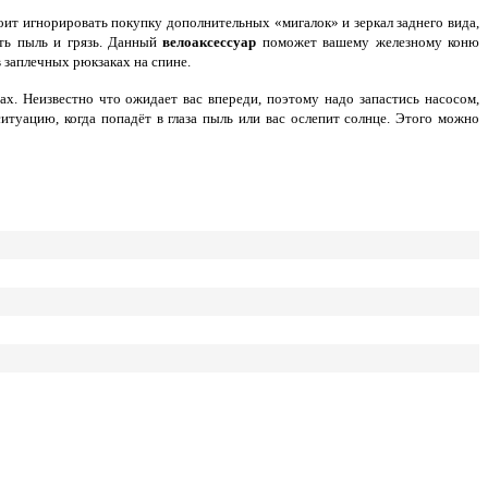
оит игнорировать покупку дополнительных «мигалок» и зеркал заднего вида,
ть пыль и грязь. Данный
велоаксессуар
поможет вашему железному коню
в заплечных рюкзаках на спине.
х. Неизвестно что ожидает вас впереди, поэтому надо запастись насосом,
уацию, когда попадёт в глаза пыль или вас ослепит солнце. Этого можно