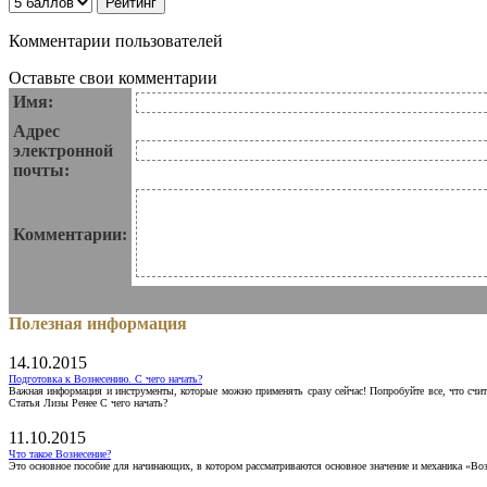
Комментарии пользователей
Оставьте свои комментарии
Имя:
Адрес
электронной
почты:
Комментарии:
Полезная информация
14.10.2015
Подготовка к Вознесению. С чего начать?
Важная информация и инструменты, которые можно применять сразу сейчас! Попробуйте все, что счит
Статья Лизы Ренее С чего начать?
11.10.2015
Что такое Вознесение?
Это основное пособие для начинающих, в котором рассматриваются основное значение и механика «Воз