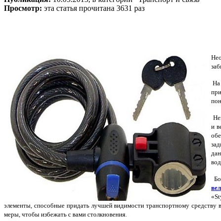
Просмотр:
эта статья прочитана 3631 раз
Нео
заб
На 
при
пон
Нез
и в
обе
зад
дан
вод
Бол
ве
«St
элементы, способные придать лучшей видимости транспортному средству в
меры, чтобы избежать с вами столкновения.