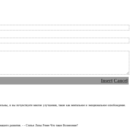
Insert
Cancel
тельны, и вы почувствуете многие улучшения, такие как ментальное и эмоциональное освобождение.
ашего развития. - - Статья Лизы Ренее Что такое Вознесение?