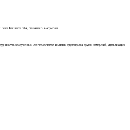
Ренее Как вести себя, сталкиваясь в агрессией
отрудничество вооруженных сил человечества и многих группировок других измерений, управляющих