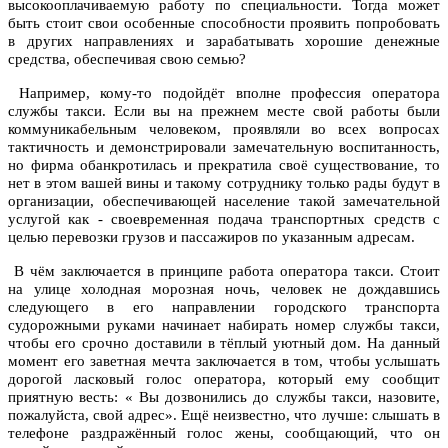
высокооплачиваемую работу по специальности. Тогда может
быть стоит свои особенные способности проявить попробовать
в других направлениях и зарабатывать хорошие денежные
средства, обеспечивая свою семью?
Например, кому-то подойдёт вполне профессия оператора
службы такси. Если вы на прежнем месте свой работы были
коммуникабельным человеком, проявляли во всех вопросах
тактичность и демонстрировали замечательную воспитанность,
но фирма обанкротилась и прекратила своё существование, то
нет в этом вашей вины и такому сотруднику только рады будут в
организации, обеспечивающей население такой замечательной
услугой как - своевременная подача транспортных средств с
целью перевозки грузов и пассажиров по указанным адресам.
В чём заключается в принципе работа оператора такси. Стоит
на улице холодная морозная ночь, человек не дождавшись
следующего в его направлении городского транспорта
судорожными руками начинает набирать номер службы такси,
чтобы его срочно доставили в тёплый уютный дом. На данный
момент его заветная мечта заключается в том, чтобы услышать
дорогой ласковый голос оператора, который ему сообщит
приятную весть: « Вы дозвонились до службы такси, назовите,
пожалуйста, свой адрес». Ещё неизвестно, что лучше: слышать в
телефоне раздражённый голос жены, сообщающий, что он