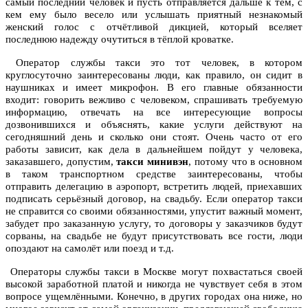
самый последний человек и пусть отправляется дальше к тем, с
кем ему было весело или услышать приятный незнакомый
женский голос с отчётливой дикцией, который вселяет
последнюю надежду очутиться в тёплой кроватке.
Оператор службы такси это тот человек, в котором
круглосуточно заинтересованы люди, как правило, он сидит в
наушниках и имеет микрофон. В его главные обязанности
входит: говорить вежливо с человеком, спрашивать требуемую
информацию, отвечать на все интересующие вопросы
дозвонившихся и объяснять, какие услуги действуют на
сегодняшний день и сколько они стоят. Очень часто от его
работы зависит, как дела в дальнейшем пойдут у человека,
заказавшего, допустим,
такси минивэн
, потому что в основном
в таком транспортном средстве заинтересованы, чтобы
отправить делегацию в аэропорт, встретить людей, приехавших
подписать серьёзный договор, на свадьбу. Если оператор такси
не справится со своими обязанностями, упустит важный момент,
забудет про заказанную услугу, то договоры у заказчиков будут
сорваны, на свадьбе не будут присутствовать все гости, люди
опоздают на самолёт или поезд и т.д.
Операторы службы такси в Москве могут похвастаться своей
высокой заработной платой и никогда не чувствует себя в этом
вопросе ущемлёнными. Конечно, в других городах она ниже, но