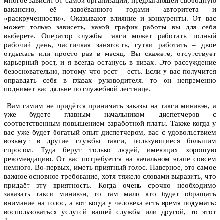
многое зависит от самой организации, предлагающей свободную
вакансию, её завоёванного годами авторитета и
«раскрученности». Оказывают влияние и конкуренты. От вас
может только зависеть, какой график работы вы для себя
выберете. Оператор службы такси может работать полный
рабочий день, частичная занятость, сутки работать – двое
отдыхать или просто раз в месяц. Вы скажете, отсутствует
карьерный рост, и я всегда останусь в низах. Это рассуждение
безосновательно, потому что рост – есть. Если у вас получится
оправдать себя в глазах руководителя, то он непременно
поднимет вас дальне по служебной лестнице.
Вам самим не придётся принимать заказы на такси минивэн, а
уже будете главным начальником диспетчеров с
соответственным повышением заработной платы. Также когда у
вас уже будет богатый опыт диспетчером, вас с удовольствием
возьмут в другие службы такси, пользующиеся большим
спросом. Туда берут только людей, имеющих хорошую
рекомендацию. От вас потребуется на начальном этапе совсем
немного. Во-первых, иметь приятный голос. Наверное, это самое
важное основное требование, хотя тяжело словами выразить, что
придаёт эту приятность. Когда очень срочно необходимо
заказать такси минивэн, то там мало кто будет обращать
внимание на голос, а вот когда у человека есть время подумать:
воспользоваться услугой вашей службы или другой, то этот