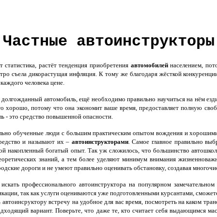
Частные автоинструкторы
 статистика, растёт тенденция приобретения
автомобилей
населением, пот
тро съела дикорастущая инфляция. К тому же благодаря жёсткой конкуренци
каждого человека цене.
 долгожданный автомобиль, ещё необходимо правильно научиться на нём езди
о хорошо, потому что она экономит ваше время, предоставляет полную сво
ь - это средство повышенной опасности.
льно обученные люди с большим практическим опытом вождения и хорошими 
редство и называют их –
автоинструкторами
. Самое главное правильно выб
вой накопленный богатый опыт. Так уж сложилось, что большинство автошкол
еоретических знаний, а тем более уделяют минимум внимания жизненноваж
одские дороги и не умеют правильно оценивать обстановку, создавая многоч
искать профессионального автоинструктора на популярном замечательном
кации, так как услуги оцениваются уже подготовленными курсантами, сможете
ь автоинсруктору встречу на удобное для вас время, посмотреть на каком тр
одходящий вариант. Поверьте, что даже те, кто считает себя выдающимся ма