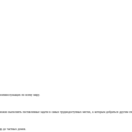
 военнослужащих по всему миру.
можно выполнять поставленные задачи в самых труднодоступных местах, к которым добраться другим с
ир до частных домов.