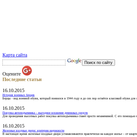
Карта сайта
Оцените
Последние статьи
16.10.2015
История военных берцев
Берцы - вид военной обуви, который появился в 1944 году и до сих пор остаётся классикой обуви для
16.10.2015
Покупка автоподъемника – выгодное вложение денежных средств
Для проведения высотных работ покупка автоподъемника станет просто незаменимой. С его помощью 
16.10.2015
Железные входные двери: критерии надежности
В настоящее время железные входные двери устанавливаются практически на каждое жилье – от кварт