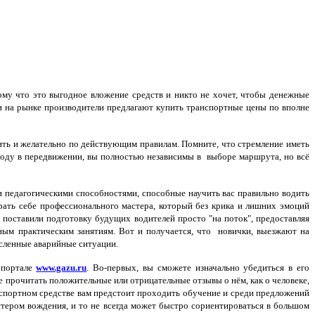
ому что это выгодное вложение средств и никто не хочет, чтобы денежные
и на рынке производители предлагают купить транспортные цены по вполне
ть и желательно по действующим правилам. Помните, что стремление иметь
боду в передвижении, вы полностью независимы в выборе маршрута, но всё
педагогическими способностями, способные научить вас правильно водить
рать себе профессионального мастера, который без крика и лишних эмоций
 поставили подготовку будущих водителей просто "на поток", предоставляя
ным практическим занятиям. Вот и получается, что новички, выезжают на
исленные аварийные ситуации.
 портале
www.gazu.ru
. Во-первых, вы сможете изначально убедиться в его
 прочитать положительные или отрицательные отзывы о нём, как о человеке,
анспортном средстве вам предстоит проходить обучение и среди предложений
стером вождения, и то не всегда может быстро сориентироваться в большом