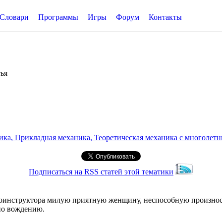
Словари
Программы
Игры
Форум
Контакты
ья
а, Прикладная механика, Теоретическая механика с многолетним
Подписаться на RSS статей этой тематики
автоинструктора милую приятную женщину, неспособную произноси
 по вождению.