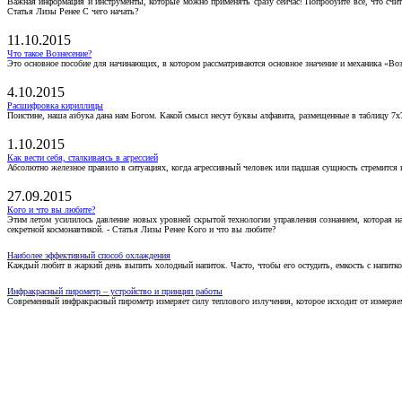
Важная информация и инструменты, которые можно применять сразу сейчас! Попробуйте все, что счит
Статья Лизы Ренее С чего начать?
11.10.2015
Что такое Вознесение?
Это основное пособие для начинающих, в котором рассматриваются основное значение и механика «Воз
4.10.2015
Расшифровка кириллицы
Поистине, наша азбука дана нам Богом. Какой смысл несут буквы алфавита, размещенные в таблицу 7х
1.10.2015
Как вести себя, сталкиваясь в агрессией
Абсолютно железное правило в ситуациях, когда агрессивный человек или падшая сущность стремится ва
27.09.2015
Кого и что вы любите?
Этим летом усилилось давление новых уровней скрытой технологии управления сознанием, которая н
секретной космонавтикой. - Статья Лизы Ренее Кого и что вы любите?
Наиболее эффективный способ охлаждения
Каждый любит в жаркий день выпить холодный напиток. Часто, чтобы его остудить, емкость с напитко
Инфракрасный пирометр – устройство и принцип работы
Современный инфракрасный пирометр измеряет силу теплового излучения, которое исходит от измеряем