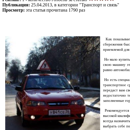
Публикация:
25.04.2013, в категории "Транспорт и связь"
Просмотр:
эта статья прочитана 1790 раз
Как показывает
сбережения быс
приемлемой для 
Но мало купить
свою машину эт
равно автомобил
Но есть специа
транспортное с
передаст вам с
недостаточно т
заполненные гор
Рекомендуется 
высокой квалифи
всегда назначит
выбрать себе п