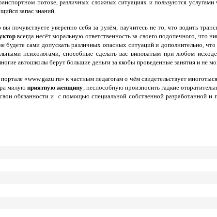
ранспортном потоке, различных сложных ситуациях и пользуются услугами 
щийся запас знаний.
ы почувствуете уверенно себя за рулём, научитесь не то, что водить транс
уктор
всегда несёт моральную ответственность за своего подопечного, что н
не будете сами допускать различных опасных ситуаций и дополнительно, что 
льными психологами, способные сделать вас виноватым при любом исходе. 
ногие автошколы берут большие деньги за якобы проведенные занятия и не мог
 портале «www.gazu.ru» к частным педагогам о чём свидетельствует многотыс
тора милую
приятную женщину
, неспособную произносить гадкие отвратительн
свои обязанности и с помощью специальной собственной разработанной и пр