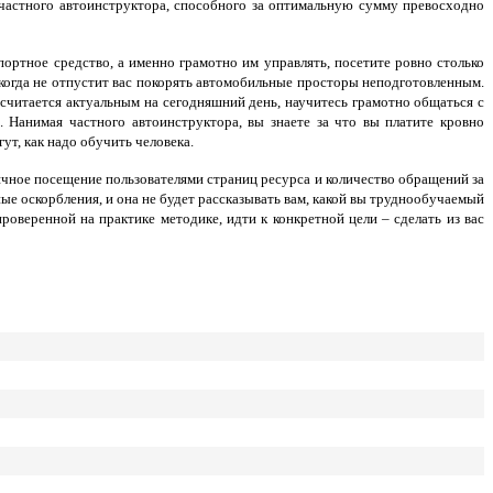
частного автоинструктора, способного за оптимальную сумму превосходно
портное средство, а именно грамотно им управлять, посетите ровно столько
икогда не отпустит вас покорять автомобильные просторы неподготовленным.
считается актуальным на сегодняшний день, научитесь грамотно общаться с
Нанимая частного автоинструктора, вы знаете за что вы платите кровно
ут, как надо обучить человека.
ячное посещение пользователями страниц ресурса и количество обращений за
ые оскорбления, и она не будет рассказывать вам, какой вы труднообучаемый
оверенной на практике методике, идти к конкретной цели – сделать из вас