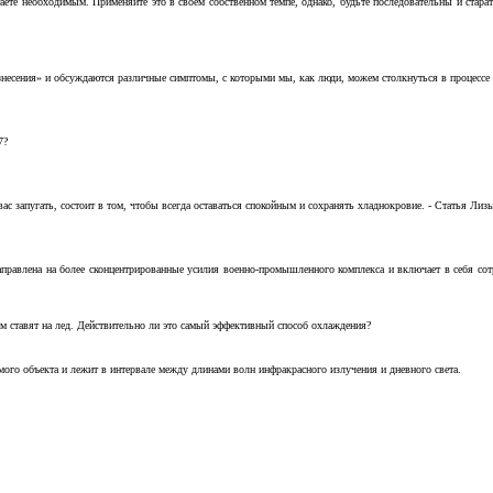
аете необходимым. Применяйте это в своем собственном темпе, однако, будьте последовательны и стара
несения» и обсуждаются различные симптомы, с которыми мы, как люди, можем столкнуться в процессе н
7?
с запугать, состоит в том, чтобы всегда оставаться спокойным и сохранять хладнокровие. - Статья Лизы 
аправлена на более сконцентрированные усилия военно-промышленного комплекса и включает в себя с
м ставят на лед. Действительно ли это самый эффективный способ охлаждения?
ого объекта и лежит в интервале между длинами волн инфракрасного излучения и дневного света.