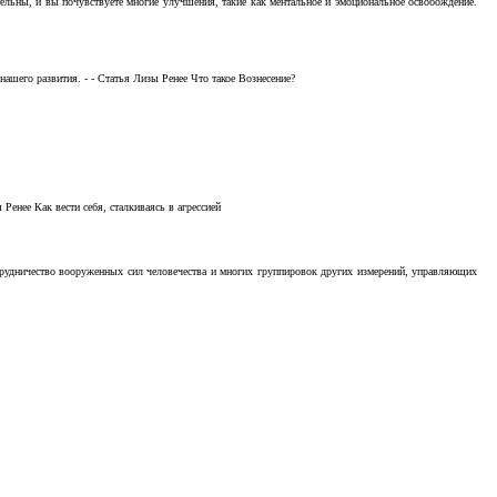
тельны, и вы почувствуете многие улучшения, такие как ментальное и эмоциональное освобождение.
ашего развития. - - Статья Лизы Ренее Что такое Вознесение?
Ренее Как вести себя, сталкиваясь в агрессией
отрудничество вооруженных сил человечества и многих группировок других измерений, управляющих