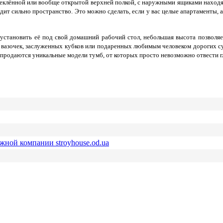
стеклённой или вообще открытой верхней полкой, с наружными ящиками наход
т сильно пространство. Это можно сделать, если у вас целые апартаменты, а 
новить её под свой домашний рабочий стол, небольшая высота позволяет 
х вазочек, заслуженных кубков или подаренных любимым человеком дорогих с
продаются уникальные модели тумб, от которых просто невозможно отвести г
ежной компании stroyhouse.od.ua