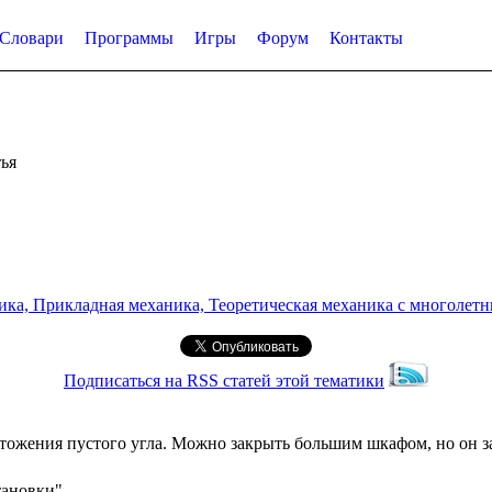
Словари
Программы
Игры
Форум
Контакты
ья
а, Прикладная механика, Теоретическая механика с многолетним
Подписаться на RSS статей этой тематики
ожения пустого угла. Можно закрыть большим шкафом, но он за
тановки"