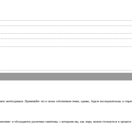
аете необходимым. Применяйте это в своем собственном темпе, однако, будьте последовательны и стара
несения» и обсуждаются различные симптомы, с которыми мы, как люди, можем столкнуться в процессе н