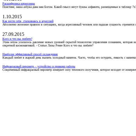
Расшифровка кириллицы
Поистине, наша азбука дана нам Богом. Какой смысл несут буквы алфавита, размещенные в таблицу 7х
1.10.2015
Как вести себя, сталкиваясь в агрессией
Абсолютно железное правило в ситуациях, когда агрессивный человек или падшая сущность стремится ва
27.09.2015
Кого и что вы любите?
Этим летом усилилось давление новых уровней скрытой технологии управления сознанием, которая н
секретной космонавтикой. - Статья Лизы Ренее Кого и что вы любите?
Наиболее эффективный способ охлаждения
Каждый любит в жаркий день выпить холодный напиток. Часто, чтобы его остудить, емкость с напитко
Инфракрасный пирометр – устройство и принцип работы
Современный инфракрасный пирометр измеряет силу теплового излучения, которое исходит от измеряем