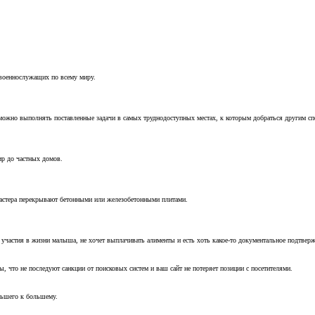
 военнослужащих по всему миру.
можно выполнять поставленные задачи в самых труднодоступных местах, к которым добраться другим с
ир до частных домов.
мастера перекрывают бетонными или железобетонными плитами.
т участия в жизни малыша, не хочет выплачивать алименты и есть хоть какое-то документальное подтвер
, что не последуют санкции от поисковых систем и ваш сайт не потеряет позиции с посетителями.
ньшего к большему.