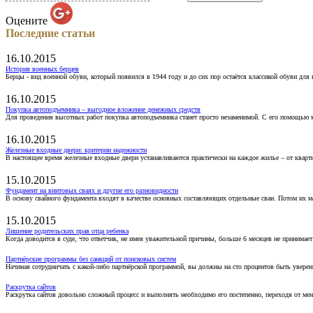
Оцените
Последние статьи
16.10.2015
История военных берцев
Берцы - вид военной обуви, который появился в 1944 году и до сих пор остаётся классикой обуви для
16.10.2015
Покупка автоподъемника – выгодное вложение денежных средств
Для проведения высотных работ покупка автоподъемника станет просто незаменимой. С его помощью 
16.10.2015
Железные входные двери: критерии надежности
В настоящее время железные входные двери устанавливаются практически на каждое жилье – от кварт
15.10.2015
Фундамент на винтовых сваях и другие его разновидности
В основу свайного фундамента входят в качестве основных составляющих отдельные сваи. Потом их 
15.10.2015
Лишение родительских прав отца ребенка
Когда доводится в суде, что ответчик, не имея уважительной причины, больше 6 месяцев не принимае
Партнёрские программы без санкций от поисковых систем
Начиная сотрудничать с какой-либо партнёрской программой, вы должны на сто процентов быть уверены
Раскрутка сайтов
Раскрутка сайтов довольно сложный процесс и выполнять необходимо его постепенно, переходя от ме