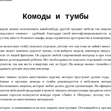
Комоды и тумбы
дли можно использовать какой-нибудь другой предмет мебели так широко к
нцузского означает – удобный, благодаря своей многофункциональности: 
устим, вместо бельевого шкафа, когда ограничено пространство в помещениях
я желательно тумбу покупать отдельно, потому что она тоже не займёт мног
лне может заменить дорогое трюмо, если выбрать модель, имеющую вверху з
исит от вашей фантазии. Он украсит любой современный интерьер и при этом
вился долгожданный ребёнок. Нет необходимости покупать отдельный столик 
упателя, так как места в квартире ему не будет. На комоде можно спокойно
адывать детские игрушки или вещи.
ое главное купить качественное изделие, которое прослужит долгие годы,
дёжные и прочные комоды и тумбы рекомендуется в мебельном интерне
боснованных наценок, которые любят делать другие организации. На официал
алогом мебельной продукции и можете заказать интересующие предметы оптом, 
ьшим спросом пользуются комоды серии «Лайн» и «Витраж», потому что 
отовлены из качественных материалов.
оторые устанавливаются на всю ширину конструкции. Отталкивайтесь при вы