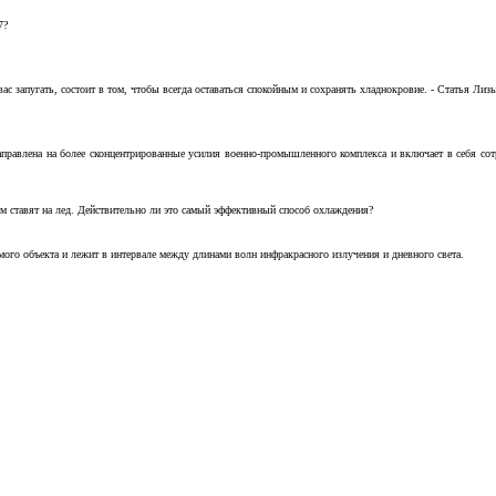
7?
с запугать, состоит в том, чтобы всегда оставаться спокойным и сохранять хладнокровие. - Статья Лизы 
аправлена на более сконцентрированные усилия военно-промышленного комплекса и включает в себя с
м ставят на лед. Действительно ли это самый эффективный способ охлаждения?
ого объекта и лежит в интервале между длинами волн инфракрасного излучения и дневного света.