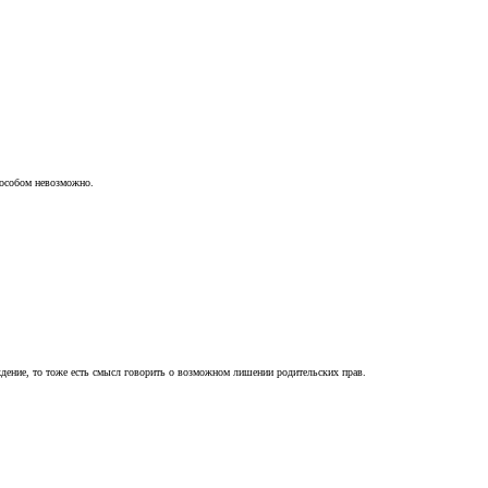
пособом невозможно.
ждение, то тоже есть смысл говорить о возможном лишении родительских прав.