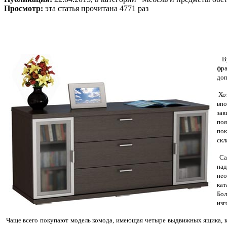
Просмотр:
эта статья прочитана 4771 раз
Вря
фра
доп
Хот
впо
зав
поя
пок
скл
Сам
на
нео
кат
Бол
изг
Чаще всего покупают модель комода, имеющая четыре выдвижных ящика, к