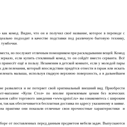
ак комод. Видно, что он и получил своё название, которое в переводе с
идеально подходит в качестве подставки под различную бытовую технику,
, тумбочки.
о места, но послужит отличным помощником при раскладывании вещей. Комод
еркало, если купить стеклянный комод, то он сойдёт вместо серванта. Всё
 принесёт ещё и пользу. Незаменим в детской комнате, если у молодой пары
для пеленания, который впоследствии придётся отнести в гараж или искать
 пеленать малыша, используя гладкую верхнюю поверхность, а в дальнейшем
 не развалится и не потеряет свой оригинальный внешний вид. Приобрести
т-магазине «Купи Стол» по вполне приемлемым ценам без всяческих
ьном сайте торгового заведения «www.qpstol.ru» вы ознакомитесь с широким
так как обеспечивается бесплатная доставка по адресу указанному в заявке.
на практике они показали отличные свои прочностные характеристики и
боре от поставленных перед данным предметом мебели задач. Выпускаются