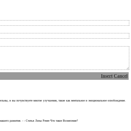
Insert
Cancel
тельны, и вы почувствуете многие улучшения, такие как ментальное и эмоциональное освобождение.
ашего развития. - - Статья Лизы Ренее Что такое Вознесение?