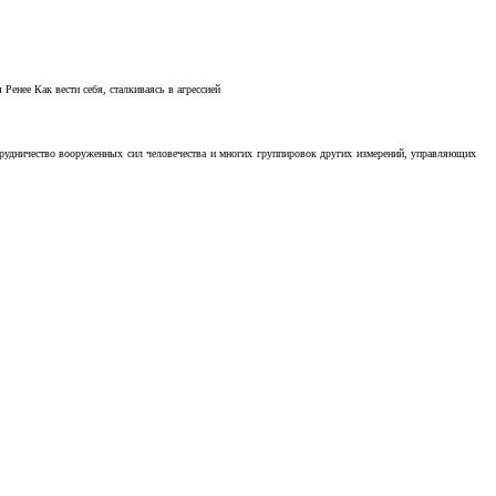
Ренее Как вести себя, сталкиваясь в агрессией
отрудничество вооруженных сил человечества и многих группировок других измерений, управляющих