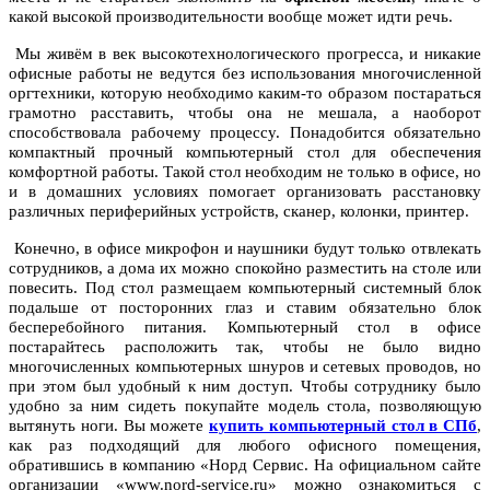
какой высокой производительности вообще может идти речь.
Мы живём в век высокотехнологического прогресса, и никакие
офисные работы не ведутся без использования многочисленной
оргтехники, которую необходимо каким-то образом постараться
грамотно расставить, чтобы она не мешала, а наоборот
способствовала рабочему процессу. Понадобится обязательно
компактный прочный компьютерный стол для обеспечения
комфортной работы. Такой стол необходим не только в офисе, но
и в домашних условиях помогает организовать расстановку
различных периферийных устройств, сканер, колонки, принтер.
Конечно, в офисе микрофон и наушники будут только отвлекать
сотрудников, а дома их можно спокойно разместить на столе или
повесить. Под стол размещаем компьютерный системный блок
подальше от посторонних глаз и ставим обязательно блок
бесперебойного питания. Компьютерный стол в офисе
постарайтесь расположить так, чтобы не было видно
многочисленных компьютерных шнуров и сетевых проводов, но
при этом был удобный к ним доступ. Чтобы сотруднику было
удобно за ним сидеть покупайте модель стола, позволяющую
вытянуть ноги. Вы можете
купить компьютерный стол в СПб
,
как раз подходящий для любого офисного помещения,
обратившись в компанию «Норд Сервис. На официальном сайте
организации «www.nord-service.ru» можно ознакомиться с