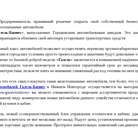
едприниматель, принявший решение открыть свой собственный бизнес, 
лотоннажные автомобили
зель-Бизнес
», выпускаемые Горьковским автомобильным заводом. Это ка
ирающиеся обновить свой автопарк устаревших транспортных средств.
ный класс автомобилей позволяет осуществлять перевозку крупногабаритных 
ин в городских условиях просто превосходная и заказчики будут довольные о
ичие от базовой доброй модели «
Газель
» заключается в повышенной надёжно
пятнадцати тысяч километров и повысился гарантийный срок до восьмиде
актеристики, нельзя не взять во внимание сниженный расход топлива на пять п
 что есть смысл покупать такие малотоннажные автомобили, тем более, что с
омобилей Газель-Бизнес
в Нижнем Новгороде осуществляется на выгодных
w.gazavtomir.ru» вы можете ознакомиться с широким ассортиментом предс
шнему виду коммерческие новые автомобили данного семейства отличаются о
 кузовов и кабин.
, новый усовершенствованный блок управления отопителем в кабине, удиви
 никто и мечтать не мог несколько лет назад. Радует цена, установленная про
ие торговые другие компании. Претерпел значительных изменений сам двигате