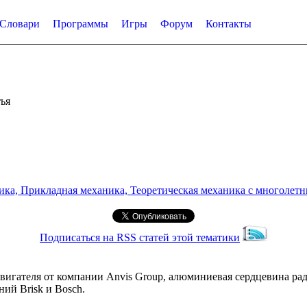
Словари
Программы
Игры
Форум
Контакты
ья
а, Прикладная механика, Теоретическая механика с многолетним
Подписаться на RSS статей этой тематики
вигателя от компании Anvis Group, алюминиевая сердцевина ра
ий Brisk и Bosch.