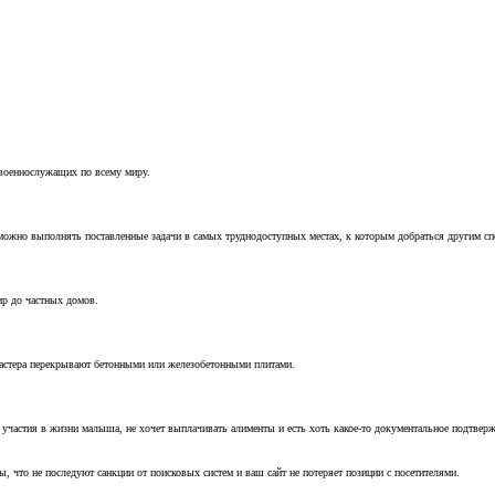
 военнослужащих по всему миру.
можно выполнять поставленные задачи в самых труднодоступных местах, к которым добраться другим с
ир до частных домов.
мастера перекрывают бетонными или железобетонными плитами.
т участия в жизни малыша, не хочет выплачивать алименты и есть хоть какое-то документальное подтвер
, что не последуют санкции от поисковых систем и ваш сайт не потеряет позиции с посетителями.