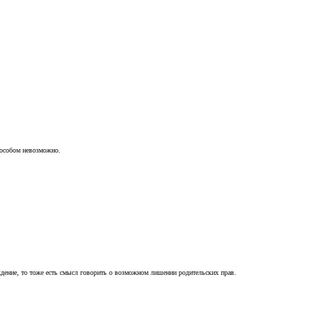
пособом невозможно.
ждение, то тоже есть смысл говорить о возможном лишении родительских прав.