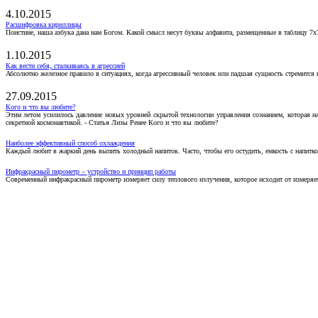
4.10.2015
Расшифровка кириллицы
Поистине, наша азбука дана нам Богом. Какой смысл несут буквы алфавита, размещенные в таблицу 7х
1.10.2015
Как вести себя, сталкиваясь в агрессией
Абсолютно железное правило в ситуациях, когда агрессивный человек или падшая сущность стремится ва
27.09.2015
Кого и что вы любите?
Этим летом усилилось давление новых уровней скрытой технологии управления сознанием, которая н
секретной космонавтикой. - Статья Лизы Ренее Кого и что вы любите?
Наиболее эффективный способ охлаждения
Каждый любит в жаркий день выпить холодный напиток. Часто, чтобы его остудить, емкость с напитко
Инфракрасный пирометр – устройство и принцип работы
Современный инфракрасный пирометр измеряет силу теплового излучения, которое исходит от измеряем