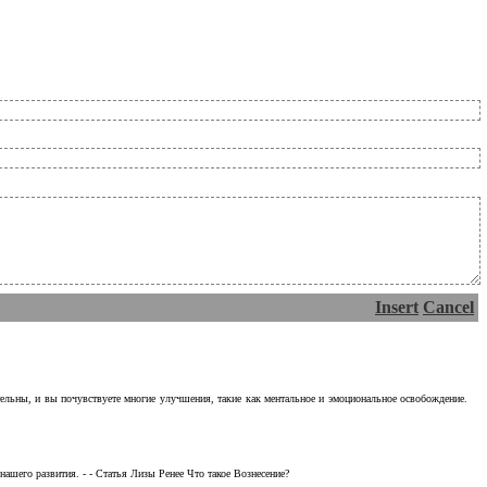
Insert
Cancel
тельны, и вы почувствуете многие улучшения, такие как ментальное и эмоциональное освобождение.
ашего развития. - - Статья Лизы Ренее Что такое Вознесение?