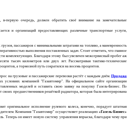
в-первую очередь, должен обратить своё внимание на замечательные
сается и организаций предоставляющих различные транспортные услуги,
грузов, пассажиров с минимальными затратами на топливо, а маневренность
перативностью выполнения поставленных задач. Стоит отметить, что главное
сти комплектующих. Благодаря этому был увеличен межсервисный пробег аж
сяти тысяч километров или двух лет. Рассматривая тактико-технические
роцентов, а тормозной путь сократился на восемь процентов.
прос на грузовые и пассажирские перевозки растёт с каждым днём.
Продажа
 условиях компанией "Газавтомир". На официальном сайте организации
тавленных моделей и оставить свою заявку на покупку Газель-Бизнес. По
т своих предшественников решёткой радиатора, которая была интегрирована
т оригинальное исполнение рулевого колеса, конечно, порадует штатная
изводителем. Компания "Газавтомир" осуществляет реализацию
«Газель-Бизнес»
ль. Теперь он имеет новую систему управления впрыска, благодаря чему при