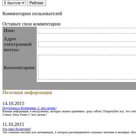
Комментарии пользователей
Оставьте свои комментарии
Имя:
Адрес
электронной
почты:
Комментарии:
Полезная информация
14.10.2015
Подготовка к Вознесению. С чего начать?
Важная информация и инструменты, которые можно применять сразу сейчас! Попробуйте все, что счит
Статья Лизы Ренее С чего начать?
11.10.2015
Что такое Вознесение?
Это основное пособие для начинающих, в котором рассматриваются основное значение и механика «Воз