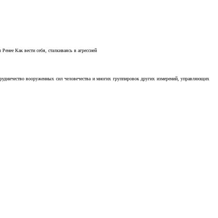
Ренее Как вести себя, сталкиваясь в агрессией
отрудничество вооруженных сил человечества и многих группировок других измерений, управляющих