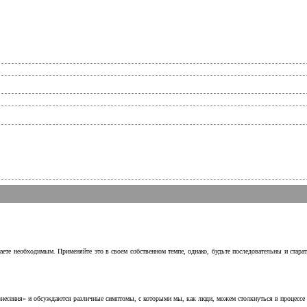
аете необходимым. Применяйте это в своем собственном темпе, однако, будьте последовательны и стара
несения» и обсуждаются различные симптомы, с которыми мы, как люди, можем столкнуться в процессе н