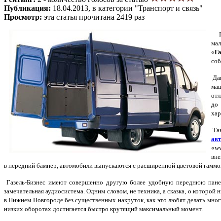
Публикация:
18.04.2013, в категории "Транспорт и связь"
Просмотр:
эта статья прочитана 2419 раз
Пр
ма
«
Га
соб
Дан
маш
отл
до 
хар
Так
авт
«ww
вне
в передний бампер, автомобили выпускаются с расширенной цветовой гаммой
Газель-Бизнес имеют совершенно другую более удобную переднюю панель
замечательная аудиосистема. Одним словом, не техника, а сказка, о которой
в Нижнем Новгороде без существенных накруток, как это любят делать мног
низких оборотах достигается быстро крутящий максимальный момент.