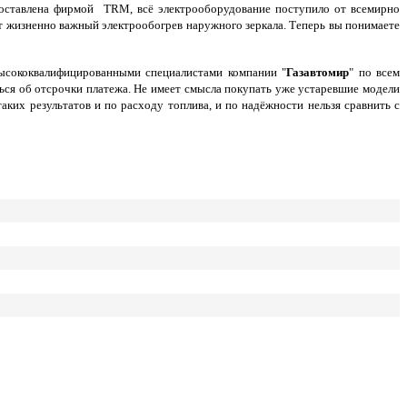
доставлена фирмой TRM, всё электрооборудование поступило от всемирно
ит жизненно важный электрообогрев наружного зеркала. Теперь вы понимаете
высококвалифицированными специалистами компании "
Газавтомир
" по всем
ься об отсрочки платежа.
Не имеет смысла покупать уже устаревшие модели
ких результатов и по расходу топлива, и по надёжности нельзя сравнить с