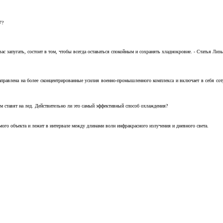
7?
с запугать, состоит в том, чтобы всегда оставаться спокойным и сохранять хладнокровие. - Статья Лизы 
аправлена на более сконцентрированные усилия военно-промышленного комплекса и включает в себя с
м ставят на лед. Действительно ли это самый эффективный способ охлаждения?
ого объекта и лежит в интервале между длинами волн инфракрасного излучения и дневного света.