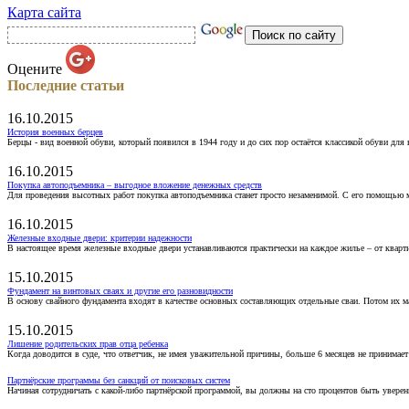
Карта сайта
Оцените
Последние статьи
16.10.2015
История военных берцев
Берцы - вид военной обуви, который появился в 1944 году и до сих пор остаётся классикой обуви для
16.10.2015
Покупка автоподъемника – выгодное вложение денежных средств
Для проведения высотных работ покупка автоподъемника станет просто незаменимой. С его помощью 
16.10.2015
Железные входные двери: критерии надежности
В настоящее время железные входные двери устанавливаются практически на каждое жилье – от кварт
15.10.2015
Фундамент на винтовых сваях и другие его разновидности
В основу свайного фундамента входят в качестве основных составляющих отдельные сваи. Потом их 
15.10.2015
Лишение родительских прав отца ребенка
Когда доводится в суде, что ответчик, не имея уважительной причины, больше 6 месяцев не принимае
Партнёрские программы без санкций от поисковых систем
Начиная сотрудничать с какой-либо партнёрской программой, вы должны на сто процентов быть уверены