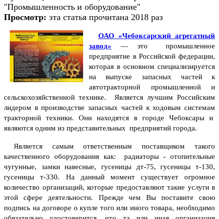
"Промышленность и оборудование"
Просмотр:
эта статья прочитана 2018 раз
ОАО «Чебоксарский агрегатный
завод»
— это промышленное
предприятие в Российской федерации,
которая в основном специализируется
на выпуске запасных частей к
автотракторной промышленной и
сельскохозяйственной технике.
Является лучшим Российским
лидером в производстве запасных частей к ходовым системам
тракторной техники. Они находятся в городе Чебоксары и
являются одним из представительных предприятий города.
Является самым ответственным поставщиком такого
качественного оборудования как: радиаторы - отопительные
чугунные, замки навесные, гусеницы дт-75, гусеницы т-130,
гусеницы т-330.
На данный момент существует огромное
количество организаций, которые предоставляют такие услуги в
этой сфере деятельности.
Прежде чем Вы поставите свою
подпись на договоре о купле того или иного товара, необходимо
обязательно удостоверится, что та или иная организация