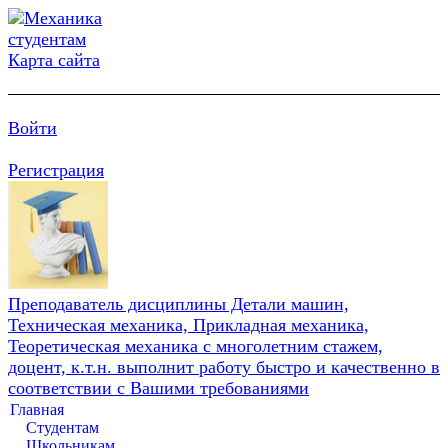
Карта сайта
Войти
Регистрация
Преподаватель дисциплины Детали машин,
Техническая механика, Прикладная механика,
Теоретическая механика с многолетним стажем,
доцент, к.т.н. выполнит работу быстро и качественно в
соответствии с Вашими требованиями
Главная
Студентам
Школьникам