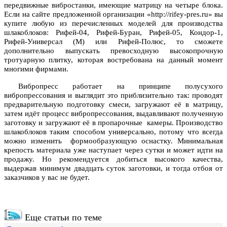
передвижные вибростанки, имеющие матрицу на четыре блока.
Если на сайте предложенной организации «http://rifey-pres.ru» вы
купите любую из перечисленных моделей для производства
шлакоблоков: Рифей-04, Рифей-Буран, Рифей-05, Кондор-1,
Рифей-Универсал (М) или Рифей-Полюс, то сможете
дополнительно выпускать превосходную высокопрочную
тротуарную плитку, которая востребована на данный момент
многими фирмами.
Вибропресс работает на принципе полусухого
вибропрессования и выглядит это приблизительно так: проводят
предварительную подготовку смеси, загружают её в матрицу,
затем идёт процесс вибропрессования, выдавливают полученную
заготовку и загружают её в пропарочные камеры. Производство
шлакоблоков таким способом универсально, потому что всегда
можно изменить формообразующую оснастку. Минимальная
крепость материала уже наступает через сутки и может идти на
продажу. Но рекомендуется добиться высокого качества,
выдержав минимум двадцать суток заготовки, и тогда отбоя от
заказчиков у вас не будет.
Еще статьи по теме