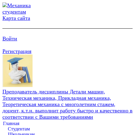
Карта сайта
Войти
Регистрация
Преподаватель дисциплины Детали машин,
Техническая механика, Прикладная механика,
Теоретическая механика с многолетним стажем,
доцент, к.т.н. выполнит работу быстро и качественно в
соответствии с Вашими требованиями
Главная
Студентам
Школьникам