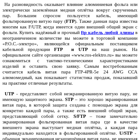
На разновидность оказывает влияние алюминиевая фольга или
электрически заземлённая медная оплётка вокруг скрученных
пар. Большим спросом пользуется кабель, имеющий
фольгированную витую пару (
FTP
). Также данная пара известна
многим как F/UTP, когда имеется один внешний общий экран с
фольги. Купить надёжный и прочный
ftp кабель любой длины
в
неограниченном количестве вы можете в торговой компании
«Р.О.С.-электро», являющейся официальным поставщиком
кабельной продукции
FTP и UTP
на наш рынок. На
официальном сайте организации «www.ros-elektro.ru» вы можете
ознакомиться с тактико-техническими характеристиками
изделий и оставить свою заявку. Самым востребованным
считается кабель витая пара FTP-4PR-5e 24 AWG ССА
алюмомедный, как показывает статистика продаж, показавший
на практике отличные результаты.
UTP
- представляет собой неэкранированную витую пару, не
имеющую защитного экрана.
STP
– это хорошо экранированная
витая пара, в которой защита создана с помощью экрана для
конкретно каждой пары, а также есть внешний общий экран,
представляющий собой сетку.
S/FTP
– тоже замечательно
экранированная фольгированная витая пара где в качестве
внешнего экрана выступает медная оплётка, а каждая пара
индивидуально находится в фольгированной оплётке.
U/STP
-
обычная экранированная незащищённая витая пара, не имеющая