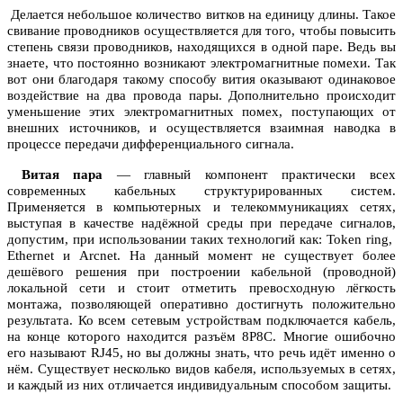
Делается небольшое количество витков на единицу длины. Такое
свивание проводников осуществляется для того, чтобы повысить
степень связи проводников, находящихся в одной паре. Ведь вы
знаете, что постоянно возникают электромагнитные помехи. Так
вот они благодаря такому способу вития оказывают одинаковое
воздействие на два провода пары. Дополнительно происходит
уменьшение этих электромагнитных помех, поступающих от
внешних источников, и осуществляется взаимная наводка в
процессе передачи дифференциального сигнала.
Витая пара
— главный компонент практически всех
современных кабельных структурированных систем.
Применяется в компьютерных и телекоммуникациях сетях,
выступая в качестве надёжной среды при передаче сигналов,
допустим, при использовании таких технологий как: Token ring,
Ethernet и Arcnet. На данный момент не существует более
дешёвого решения при построении кабельной (проводной)
локальной сети и стоит отметить превосходную лёгкость
монтажа, позволяющей оперативно достигнуть положительно
результата. Ко всем сетевым устройствам подключается кабель,
на конце которого находится разъём 8P8C. Многие ошибочно
его называют RJ45, но вы должны знать, что речь идёт именно о
нём. Существует несколько видов кабеля, используемых в сетях,
и каждый из них отличается индивидуальным способом защиты.