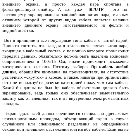
внешнего экрана, а просто каждая пара спрятана в
фольгированную оплётку. А вот уже
SF/UTP
– это по-
настоящему экранированная защищённая витая пара, главным
отличием которой от других видов кабеля является наличие
внешнего двойного экрана, изготавливаемого из фольги и
медной оплётки.
Вот в принципе и все популярные типы кабеля с витой парой.
Принято считать, что каждая в отдельности взятая витая пара,
входящая в кабельный состав, с помощью которого происходит
передача данных, обязательно должна быть наделена волновым
сопротивлением в 100±15 Ом, иначе происходит искажение
электрического сигнала. Поэтому выбирая
ftp кабель любой
длины
, обращайте внимание на производителя, на отсутствие
различных «скруток» в кабеле, а также, никогда при организации
сети не используйте розетки категорией ниже, чем сам кабель.
Какой бы длины не был ftp кабель обязательно должно быть
экранирование, ведь только оно обеспечивает замечательную
защиту как от внешних, так и от внутренних электромагнитных
наводок.
Экран вдоль всей длины соединяется специально дренажным
неизолированным проводом, объединяющий экран в случае
случайного или специального разделения на определённые
секции при излишнем растяжении или изгибе кабеля. Если вы не