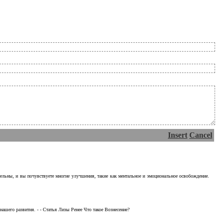
Insert
Cancel
тельны, и вы почувствуете многие улучшения, такие как ментальное и эмоциональное освобождение.
ашего развития. - - Статья Лизы Ренее Что такое Вознесение?