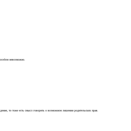
пособом невозможно.
ждение, то тоже есть смысл говорить о возможном лишении родительских прав.