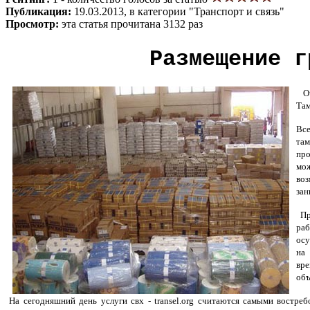
Публикация:
19.03.2013, в категории "Транспорт и связь"
Просмотр:
эта статья прочитана 3132 раз
Размещение г
Оче
Там
Все
там
про
мож
воз
зан
Пра
раб
осу
на 
вре
объ
На сегодняшний день услуги свх - transel.org считаются самыми востре