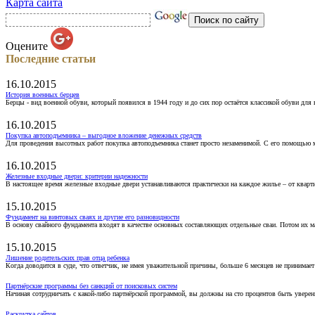
Карта сайта
Оцените
Последние статьи
16.10.2015
История военных берцев
Берцы - вид военной обуви, который появился в 1944 году и до сих пор остаётся классикой обуви для
16.10.2015
Покупка автоподъемника – выгодное вложение денежных средств
Для проведения высотных работ покупка автоподъемника станет просто незаменимой. С его помощью 
16.10.2015
Железные входные двери: критерии надежности
В настоящее время железные входные двери устанавливаются практически на каждое жилье – от кварт
15.10.2015
Фундамент на винтовых сваях и другие его разновидности
В основу свайного фундамента входят в качестве основных составляющих отдельные сваи. Потом их 
15.10.2015
Лишение родительских прав отца ребенка
Когда доводится в суде, что ответчик, не имея уважительной причины, больше 6 месяцев не принимае
Партнёрские программы без санкций от поисковых систем
Начиная сотрудничать с какой-либо партнёрской программой, вы должны на сто процентов быть уверены
Раскрутка сайтов