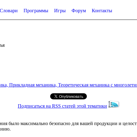
Словари
Программы
Игры
Форум
Контакты
ья
а, Прикладная механика, Теоретическая механика с многолетним
Подписаться на RSS статей этой тематики
ния было максимально безопасно для вашей продукции и целостн
анию.