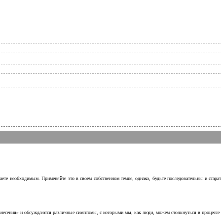
аете необходимым. Применяйте это в своем собственном темпе, однако, будьте последовательны и стара
несения» и обсуждаются различные симптомы, с которыми мы, как люди, можем столкнуться в процессе н