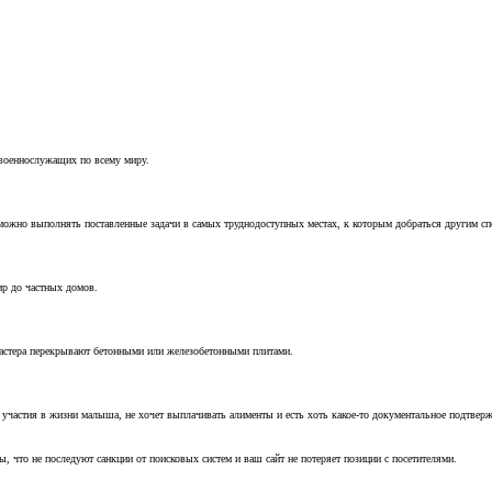
 военнослужащих по всему миру.
можно выполнять поставленные задачи в самых труднодоступных местах, к которым добраться другим с
ир до частных домов.
мастера перекрывают бетонными или железобетонными плитами.
т участия в жизни малыша, не хочет выплачивать алименты и есть хоть какое-то документальное подтвер
, что не последуют санкции от поисковых систем и ваш сайт не потеряет позиции с посетителями.