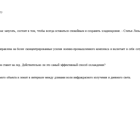
7?
с запугать, состоит в том, чтобы всегда оставаться спокойным и сохранять хладнокровие. - Статья Лизы 
аправлена на более сконцентрированные усилия военно-промышленного комплекса и включает в себя с
м ставят на лед. Действительно ли это самый эффективный способ охлаждения?
ого объекта и лежит в интервале между длинами волн инфракрасного излучения и дневного света.