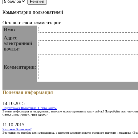
Комментарии пользователей
Оставьте свои комментарии
Имя:
Адрес
электронной
почты:
Комментарии:
Полезная информация
14.10.2015
Подготовка к Вознесению. С чего начать?
Важная информация и инструменты, которые можно применять сразу сейчас! Попробуйте все, что счит
Статья Лизы Ренее С чего начать?
11.10.2015
Что такое Вознесение?
Это основное пособие для начинающих, в котором рассматриваются основное значение и механика «Воз