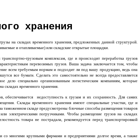
ного хранения
рузы на складах временного хранения, предложенных данной структурой.
иваемые и отапливаемые) или складские открытые площадки.
транспортно-грузовым комплексам, где и происходит переработка грузов
рактеристикам перевозимых грузов. Ваша задача заключается том, чтобы
щение всем требуемым нормам и подходит ли под вашу продукцию, ведь она
утся все бумаги. Сделать это самостоятельно не всегда предоставляется
ное дело специально организованным логистическим компаниям, которые
а складах временного хранения.
в, обеспечивается недоступность к грузам и их сохранность. Для самих
ещения. Склады временного хранения имеют специальные участки, где и
на таможенном складе предусмотрены блочные способы размещения товаров
или электрическими погрузчиками. Чтобы размещение грузов на складах
лостность товара не пострадала, рекомендуется перед транспортировкой
нии со многими крупными фирмами и предприятиями долгое время, а также