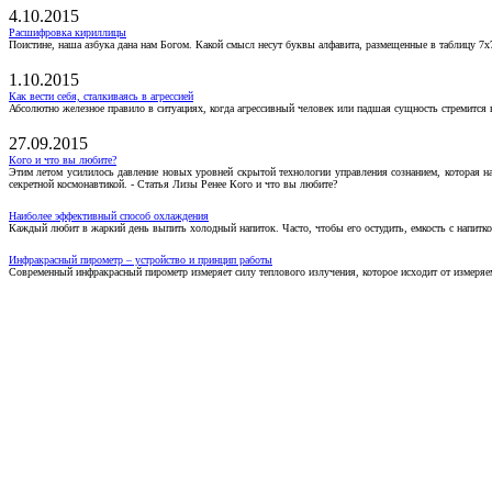
4.10.2015
Расшифровка кириллицы
Поистине, наша азбука дана нам Богом. Какой смысл несут буквы алфавита, размещенные в таблицу 7х
1.10.2015
Как вести себя, сталкиваясь в агрессией
Абсолютно железное правило в ситуациях, когда агрессивный человек или падшая сущность стремится ва
27.09.2015
Кого и что вы любите?
Этим летом усилилось давление новых уровней скрытой технологии управления сознанием, которая н
секретной космонавтикой. - Статья Лизы Ренее Кого и что вы любите?
Наиболее эффективный способ охлаждения
Каждый любит в жаркий день выпить холодный напиток. Часто, чтобы его остудить, емкость с напитко
Инфракрасный пирометр – устройство и принцип работы
Современный инфракрасный пирометр измеряет силу теплового излучения, которое исходит от измеряем