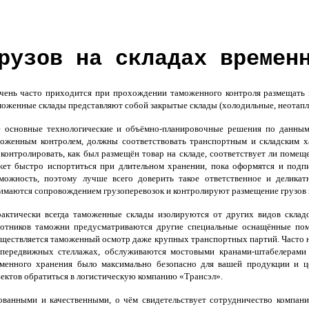
рузов на складах времен
нь часто приходится при прохождении таможенного контроля размещать г
оженные склады представляют собой закрытые склады (холодильные, неотапл
 основные технологические и объёмно-планировочные решения по данным 
оженным контролем, должны соответствовать транспортным и складским ха
контролировать, как был размещён товар на складе, соответствует ли поме
ет быстро испортиться при длительном хранении, пока оформятся и подпиш
можность, поэтому лучше всего доверить такое ответственное и деликат
имаются сопровождением грузоперевозок и контролируют размещение грузов н
ктически всегда таможенные склады изолируются от других видов складо
отников таможни предусматриваются другие специальные оснащённые пом
ществляется таможенный осмотр даже крупных транспортных партий. Часто 
передвижных стеллажах, обслуживаются мостовыми кранами-штабелерами 
менного хранения было максимально безопасно для вашей продукции и це
ектов обратиться в логистическую компанию «Трансэл».
бованными и качественными, о чём свидетельствует сотрудничество компа