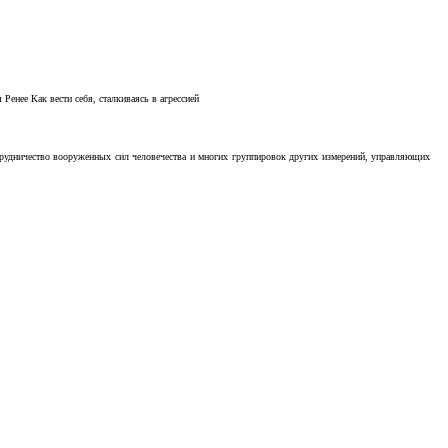
Ренее Как вести себя, сталкиваясь в агрессией
отрудничество вооруженных сил человечества и многих группировок других измерений, управляющих