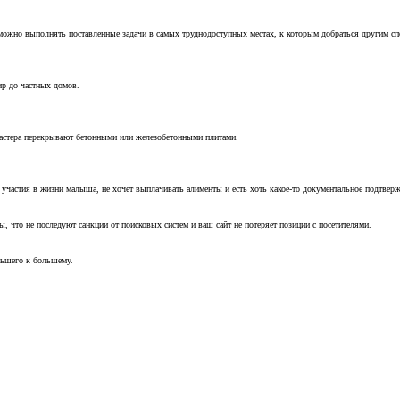
можно выполнять поставленные задачи в самых труднодоступных местах, к которым добраться другим с
ир до частных домов.
мастера перекрывают бетонными или железобетонными плитами.
т участия в жизни малыша, не хочет выплачивать алименты и есть хоть какое-то документальное подтвер
, что не последуют санкции от поисковых систем и ваш сайт не потеряет позиции с посетителями.
ньшего к большему.