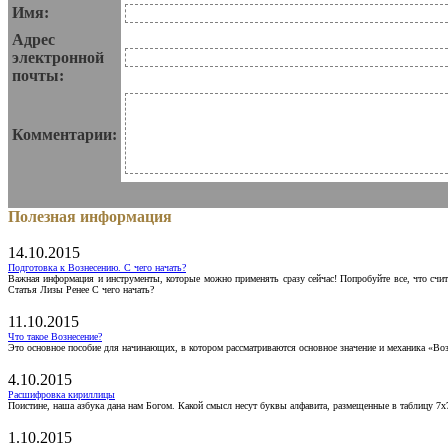
Имя:
Адрес
электронной
почты:
Комментарии:
Полезная информация
14.10.2015
Подготовка к Вознесению. С чего начать?
Важная информация и инструменты, которые можно применять сразу сейчас! Попробуйте все, что счит
Статья Лизы Ренее С чего начать?
11.10.2015
Что такое Вознесение?
Это основное пособие для начинающих, в котором рассматриваются основное значение и механика «Воз
4.10.2015
Расшифровка кириллицы
Поистине, наша азбука дана нам Богом. Какой смысл несут буквы алфавита, размещенные в таблицу 7х
1.10.2015