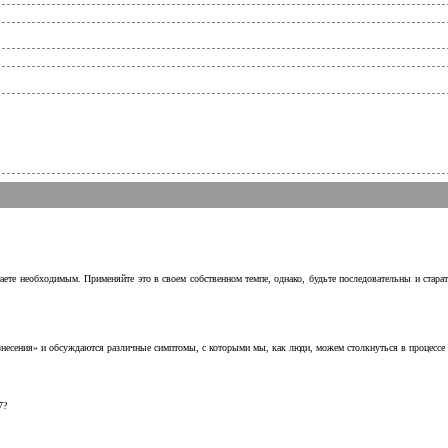
аете необходимым. Применяйте это в своем собственном темпе, однако, будьте последовательны и стара
несения» и обсуждаются различные симптомы, с которыми мы, как люди, можем столкнуться в процессе н
7?