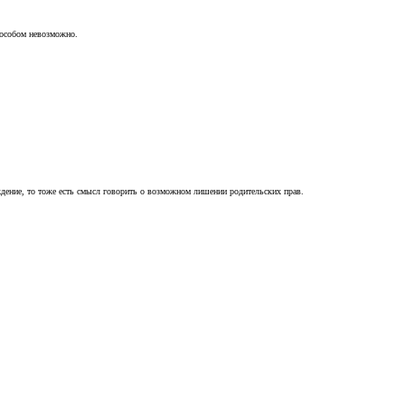
пособом невозможно.
ждение, то тоже есть смысл говорить о возможном лишении родительских прав.