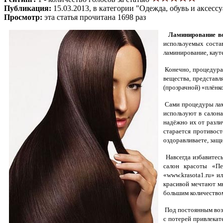
Публикация:
15.03.2013, в категории "Одежда, обувь и аксесс
Просмотр:
эта статья прочитана 1698 раз
Ламинирование в
используемых состав
ламинирование, каут
Конечно, процедура 
вещества, представл
(прозрачной) «плёнк
Сами процедуры лами
используют в салон
надёжно их от разли
старается противост
оздоравливаете, защ
Навсегда избавитесь
салон красоты «Пе
«www.krasota1.ru» и
красивой мечтают м
большим количеством
Под постоянным возд
с потерей привлекат