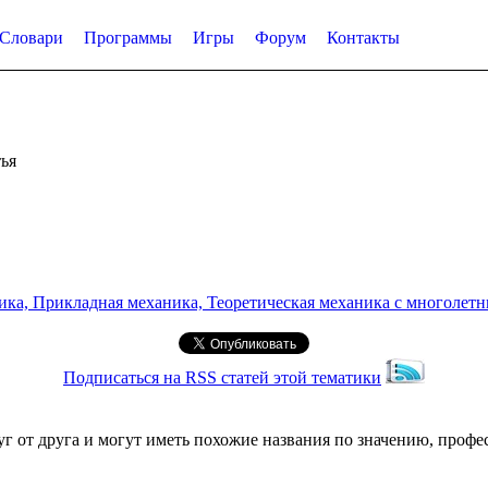
Словари
Программы
Игры
Форум
Контакты
ья
а, Прикладная механика, Теоретическая механика с многолетним
Подписаться на RSS статей этой тематики
г от друга и могут иметь похожие названия по значению, проф