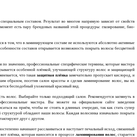
специальным составом. Результат во многом напрямую зависит от свойств
 момент есть пару брендовых названий этой процедуры: глазирование, био-
ся в том, что в ламинирующем составе не используются абсолютно активные
особенности составов открывается возможность покрыть волосы бесцветной
я по значению, профессиональные специфические термины, которые мастера
окрывается особенной плёнкой, улучшающей структуру волос и защищающей
мневается, что такая
защитная плёнка
замечательно пропускает кислород, и
ким образом, посетив салон красоты и сделав ламинирование волос, вы их
етается бесподобный ухоженный красивый вид.
ть волос. Выбирайте только подходящий салон. Рекомендуется заглянуть в
офессиональные мастера. Вы можете на официальном сайте заведения
исаться на приём, чтобы не стоять в длинных очередях, так как стать супер
ой структурой обладают наши волосы. Каждая волосинка изначально покрыта
тактируют друг с другом.
постепенно начинают расслаиваться и наступает печальный исход, связанный
вот плёнка, которая наносится в процессе
ламинирования волос
, старается