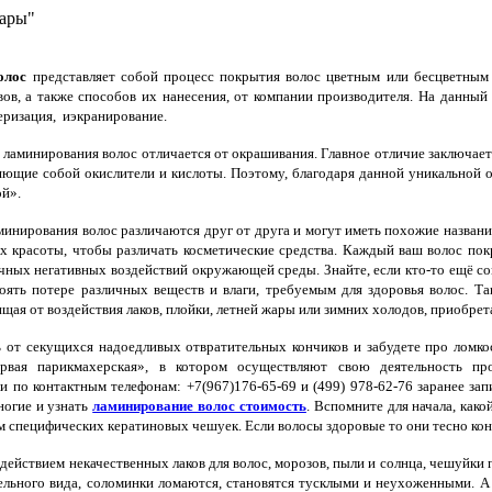
уары"
олос
представляет собой процесс покрытия волос цветным или бесцветным 
ов, а также способов их нанесения, от компании производителя. На данный
еризация, иэкранирование.
ламинирования волос отличается от окрашивания. Главное отличие заключает
яющие собой окислители и кислоты. Поэтому, благодаря данной уникальной 
ой».
нирования волос различаются друг от друга и могут иметь похожие названи
ах красоты, чтобы различать косметические средства. Каждый ваш волос п
чных негативных воздействий окружающей среды. Знайте, если кто-то ещё со
оять потере различных веществ и влаги, требуемым для здоровья волос. Та
ищая от воздействия лаков, плойки, летней жары или зимних холодов, приобр
 от секущихся надоедливых отвратительных кончиков и забудете про ломкос
рвая парикмахерская», в котором осуществляют свою деятельность пр
ли по контактным телефонам: +7(967)176-65-69 и (499) 978-62-76 заранее зап
ногие и узнать
ламинирование волос стоимость
. Вспомните для начала, как
 специфических кератиновых чешуек. Если волосы здоровые то они тесно кон
ействием некачественных лаков для волос, морозов, пыли и солнца, чешуйки 
ельного вида, соломинки ломаются, становятся тусклыми и неухоженными. А 