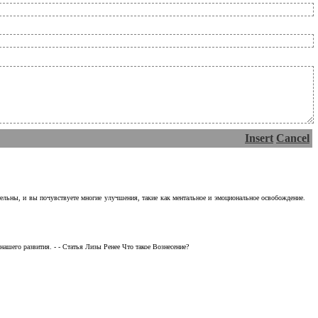
Insert
Cancel
тельны, и вы почувствуете многие улучшения, такие как ментальное и эмоциональное освобождение.
ашего развития. - - Статья Лизы Ренее Что такое Вознесение?