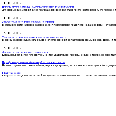
16.10.2015
Покупка автоподъемника – выгодное вложение денежных средств
Для проведения высотных работ покупка автоподъемника станет просто незаменимой. С его помощью 
16.10.2015
Железные входные двери: критерии надежности
В настоящее время железные входные двери устанавливаются практически на каждое жилье – от кварт
15.10.2015
Фундамент на винтовых сваях и другие его разновидности
В основу свайного фундамента входят в качестве основных составляющих отдельные сваи. Потом их 
15.10.2015
Лишение родительских прав отца ребенка
Когда доводится в суде, что ответчик, не имея уважительной причины, больше 6 месяцев не принимае
Партнёрские программы без санкций от поисковых систем
Начиная сотрудничать с какой-либо партнёрской программой, вы должны на сто процентов быть уверены
Раскрутка сайтов
Раскрутка сайтов довольно сложный процесс и выполнять необходимо его постепенно, переходя от ме