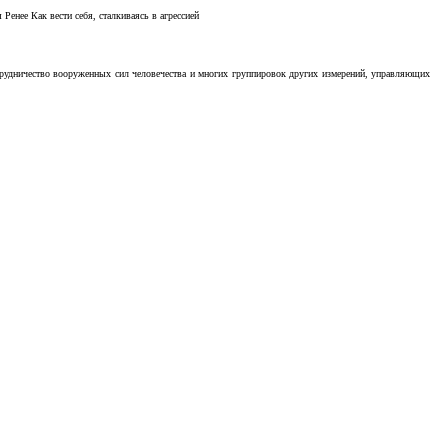
Ренее Как вести себя, сталкиваясь в агрессией
отрудничество вооруженных сил человечества и многих группировок других измерений, управляющих