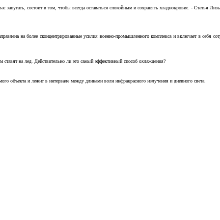
с запугать, состоит в том, чтобы всегда оставаться спокойным и сохранять хладнокровие. - Статья Лизы 
аправлена на более сконцентрированные усилия военно-промышленного комплекса и включает в себя с
м ставят на лед. Действительно ли это самый эффективный способ охлаждения?
ого объекта и лежит в интервале между длинами волн инфракрасного излучения и дневного света.