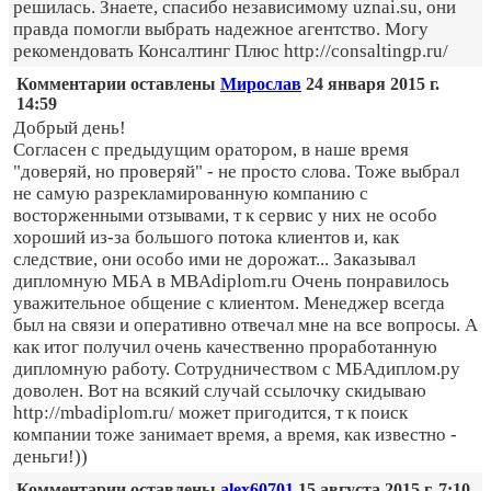
решилась. Знаете, спасибо независимому uznai.su, они
правда помогли выбрать надежное агентство. Могу
рекомендовать Консалтинг Плюс http://consaltingp.ru/
Комментарии оставлены
Мирослав
24 января 2015 г.
14:59
Добрый день!
Согласен с предыдущим оратором, в наше время
"доверяй, но проверяй" - не просто слова. Тоже выбрал
не самую разрекламированную компанию с
восторженными отзывами, т к сервис у них не особо
хороший из-за большого потока клиентов и, как
следствие, они особо ими не дорожат... Заказывал
дипломную МБА в MBAdiplom.ru Очень понравилось
уважительное общение с клиентом. Менеджер всегда
был на связи и оперативно отвечал мне на все вопросы. А
как итог получил очень качественно проработанную
дипломную работу. Сотрудничеством с МБАдиплом.ру
доволен. Вот на всякий случай ссылочку скидываю
http://mbadiplom.ru/ может пригодится, т к поиск
компании тоже занимает время, а время, как известно -
деньги!))
Комментарии оставлены
alex60701
15 августа 2015 г. 7:10