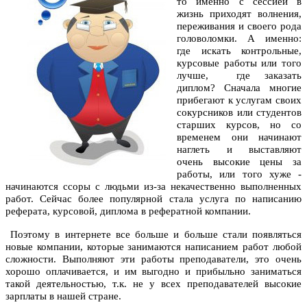
то именно с сессией в
жизнь приходят волнения,
переживания и своего рода
головоломки. А именно:
где искать контрольные,
курсовые работы или того
лучше,
где заказать
диплом? Сначала многие
прибегают к услугам своих
сокурсников или студентов
старших курсов, но со
временем они начинают
наглеть и выставляют
очень высокие цены за
работы, или того хуже -
начинаются ссоры с людьми из-за некачественно выполненных
работ. Сейчас более популярной стала услуга по написанию
реферата, курсовой, диплома в рефератной компании.
Поэтому в интернете все больше и больше стали появляться
новые компании, которые занимаются написанием работ любой
сложности. Выполняют эти работы преподаватели, это очень
хорошо оплачивается, и им выгодно и прибыльно заниматься
такой деятельностью, т.к. не у всех преподавателей высокие
зарплаты в нашей стране.