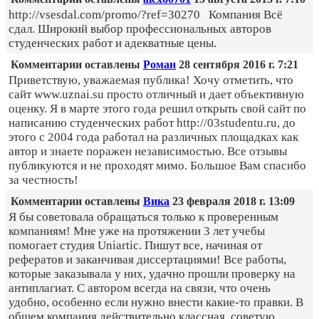
http://vsesdal.com/promo/?ref=30270 Компания Всё
сдал. Широкий выбор профессиональных авторов
студенческих работ и адекватные цены.
Комментарии оставлены
Роман
28 сентября 2016 г. 7:21
Приветствую, уважаемая публика! Хочу отметить, что
сайт www.uznai.su просто отличный и дает объективную
оценку. Я в марте этого года решил открыть свой сайт по
написанию студенческих работ http://03studentu.ru, до
этого с 2004 года работал на различных площадках как
автор и знаете поражен независимостью. Все отзывы
публикуются и не проходят мимо. Большое Вам спасибо
за честность!
Комментарии оставлены
Вика
23 февраля 2018 г. 13:09
Я бы советовала обращаться только к проверенным
компаниям! Мне уже на протяжении 3 лет учебы
помогает студия Uniartic. Пишут все, начиная от
рефератов и заканчивая диссертациями! Все работы,
которые заказывала у них, удачно прошли проверку на
антиплагиат. С автором всегда на связи, что очень
удобно, особенно если нужно внести какие-то правки. В
общем компания действительно классная, советую