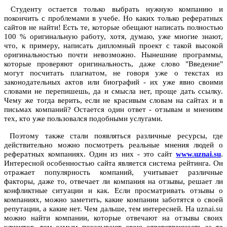
Студенту остается только выбрать нужную компанию и
покончить с проблемами в учебе. Но каких только рефератных
сайтов не найти! Есть те, которые обещают написать полностью
100 % оригинальную работу, хотя, думаю, уже многие знают,
что, к примеру, написать дипломный проект с такой высокой
оригинальностью почти невозможно. Нынешние программы,
которые проверяют оригинальность, даже слово "Введение"
могут посчитать плагиатом, не говоря уже о текстах из
законодательных актов или биографий - их уже явно своими
словами не перепишешь, да и смысла нет, проще дать ссылку.
Чему же тогда верить, если не красивым словам на сайтах и в
письмах компаний? Остается один ответ - отзывам и мнениям
тех, кто уже пользовался подобными услугами.
Поэтому также стали появляться различные ресурсы, где
действительно можно посмотреть реальные мнения людей о
рефератных компаниях. Один из них - это сайт
www.uznai.su
.
Интересной особенностью сайта является система рейтинга. Он
отражает популярность компаний, учитывает различные
факторы, даже то, отвечает ли компания на отзывы, решает ли
конфликтные ситуации и как. Если просматривать отзывы о
компаниях, можно заметить, какие компании заботятся о своей
репутации, а какие нет. Чем дальше, тем интересней. На uznai.su
можно найти компании, которые отвечают на отзывы своих
клиентов, тем самым показывают свою ответственность за те