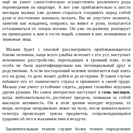
ещё не умеет самостоятельно осуществлять различного рода
перемещения по квартире. А вот уже приблизительно к шести
месяцам малыш уже должен стараться соединить перед собой
руки и постепенно начинать ползать. Вы не упустите момента,
заметив как младенец, опираясь на живот и руки, попытается
отталкиваться от опоры ногами. Он уже по-разному реагирует
на пришедших к вам в гости людей, узнавая в них незнакомые и
знакомые лица.
Малыш будет с опаской рассматривать приближающегося
близко человека, чаще всего улыбка исчезает с его уст, наступает
мгновенное расстройство, переходящее в громкий плач, если
особа не была идентифицирована как потенциальный друг и
родственник. А если посторонний человек попытается ещё взять
его на руки, то дело может дойти и до истерики. В таком случае
избавьте его от панического страха и прижмите к своей груди.
Малыш уже умеет устойчиво сидеть, держит спокойно игрушки
двумя руками. Но самое интересное наступает в
семь месяцев
,
когда любознательность достигает предела, повышая за собой
высокую активность. Он в поле зрения находит игрушки, те
вещи, которые неправильно лежат на полу, после внимательного
осмотра происходит тряска предметов, сопровождающаяся
ударами об пол и маханием ими в воздухе.
Заключительным этапом служит более точное определение