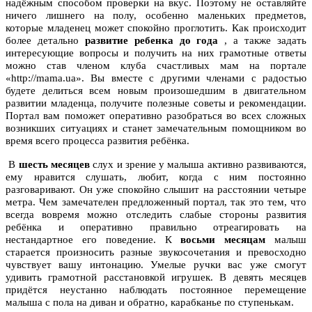
надёжным способом проверки на вкус. Поэтому не оставляйте
ничего лишнего на полу, особенно маленьких предметов,
которые младенец может спокойно проглотить. Как происходит
более детально
развитие ребенка до года
, а также задать
интересующие вопросы и получить на них грамотные ответы
можно став членом клуба счастливых мам на портале
«http://mama.ua». Вы вместе с другими членами с радостью
будете делиться всем новым произошедшим в двигательном
развитии младенца, получите полезные советы и рекомендации.
Портал вам поможет оперативно разобраться во всех сложных
возникших ситуациях и станет замечательным помощником во
время всего процесса развития ребёнка.
В
шесть месяцев
слух и зрение у малыша активно развиваются,
ему нравится слушать, любит, когда с ним постоянно
разговаривают. Он уже спокойно слышит на расстоянии четыре
метра. Чем замечателен предложенный портал, так это тем, что
всегда вовремя можно отследить слабые стороны развития
ребёнка и оперативно правильно отреагировать на
нестандартное его поведение. К
восьми месяцам
малыш
старается произносить разные звукосочетания и превосходно
чувствует вашу интонацию. Умелые ручки вас уже смогут
удивить грамотной расстановкой игрушек. В девять месяцев
придётся неустанно наблюдать постоянное перемещение
малыша с пола на диван и обратно, карабканье по ступенькам.