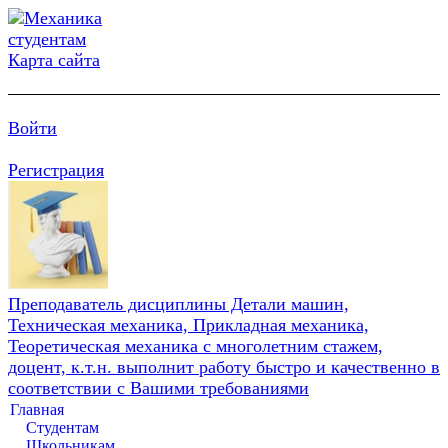
Карта сайта
Войти
Регистрация
Преподаватель дисциплины Детали машин,
Техническая механика, Прикладная механика,
Теоретическая механика с многолетним стажем,
доцент, к.т.н. выполнит работу быстро и качественно в
соответствии с Вашими требованиями
Главная
Студентам
Школьникам