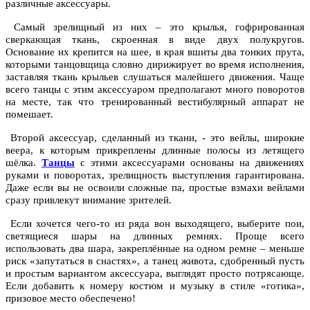
различные аксессуары.
Самый зрелищный из них – это крылья, гофрированная
сверкающая ткань, скроенная в виде двух полукругов.
Основание их крепится на шее, в края вшиты два тонких прута,
которыми танцовщица словно дирижирует во время исполнения,
заставляя ткань крыльев слушаться малейшего движения. Чаще
всего танцы с этим аксессуаром предполагают много поворотов
на месте, так что тренированный вестибулярный аппарат не
помешает.
Второй аксессуар, сделанный из ткани, - это вейлы, широкие
веера, к которым прикреплены длинные полосы из летящего
шёлка.
Танцы
с этими аксессуарами основаны на движениях
руками и поворотах, зрелищность выступления гарантирована.
Даже если вы не освоили сложные па, простые взмахи вейлами
сразу привлекут внимание зрителей.
Если хочется чего-то из ряда вон выходящего, выберите пои,
светящиеся шары на длинных ремнях. Проще всего
использовать два шара, закреплённые на одном ремне – меньше
риск «запутаться в снастях», а танец живота, сдобренный пусть
и простым вариантом аксессуара, выглядят просто потрясающе.
Если добавить к номеру костюм и музыку в стиле «готика»,
призовое место обеспечено!