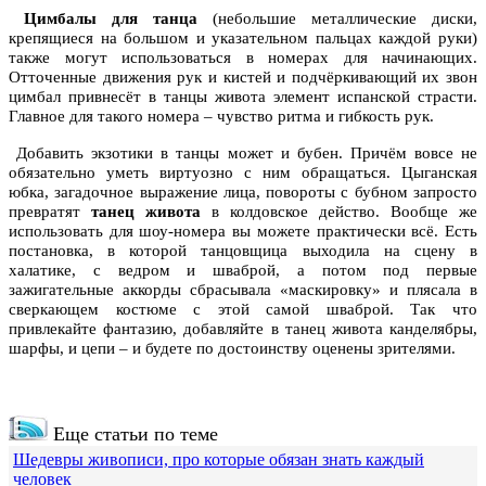
Цимбалы для танца
(небольшие металлические диски,
крепящиеся на большом и указательном пальцах каждой руки)
также могут использоваться в номерах для начинающих.
Отточенные движения рук и кистей и подчёркивающий их звон
цимбал привнесёт в танцы живота элемент испанской страсти.
Главное для такого номера – чувство ритма и гибкость рук.
Добавить экзотики в танцы может и бубен. Причём вовсе не
обязательно уметь виртуозно с ним обращаться. Цыганская
юбка, загадочное выражение лица, повороты с бубном запросто
превратят
танец живота
в колдовское действо. Вообще же
использовать для шоу-номера вы можете практически всё. Есть
постановка, в которой танцовщица выходила на сцену в
халатике, с ведром и шваброй, а потом под первые
зажигательные аккорды сбрасывала «маскировку» и плясала в
сверкающем костюме с этой самой шваброй. Так что
привлекайте фантазию, добавляйте в танец живота канделябры,
шарфы, и цепи – и будете по достоинству оценены зрителями.
Еще статьи по теме
Шедевры живописи, про которые обязан знать каждый
человек