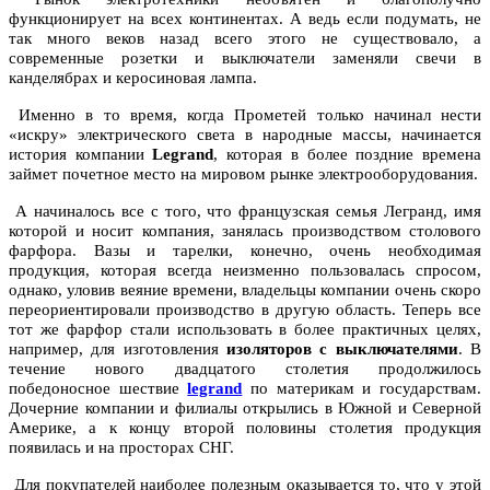
функционирует на всех континентах. А ведь если подумать, не
так много веков назад всего этого не существовало, а
современные розетки и выключатели заменяли свечи в
канделябрах и керосиновая лампа.
Именно в то время, когда Прометей только начинал нести
«искру» электрического света в народные массы, начинается
история компании
Legrand
, которая в более поздние времена
займет почетное место на мировом рынке электрооборудования.
А начиналось все с того, что французская семья Легранд, имя
которой и носит компания, занялась производством столового
фарфора. Вазы и тарелки, конечно, очень необходимая
продукция, которая всегда неизменно пользовалась спросом,
однако, уловив веяние времени, владельцы компании очень скоро
переориентировали производство в другую область. Теперь все
тот же фарфор стали использовать в более практичных целях,
например, для изготовления
изоляторов с выключателями
. В
течение нового двадцатого столетия продолжилось
победоносное шествие
legrand
по материкам и государствам.
Дочерние компании и филиалы открылись в Южной и Северной
Америке, а к концу второй половины столетия продукция
появилась и на просторах СНГ.
Для покупателей наиболее полезным оказывается то, что у этой