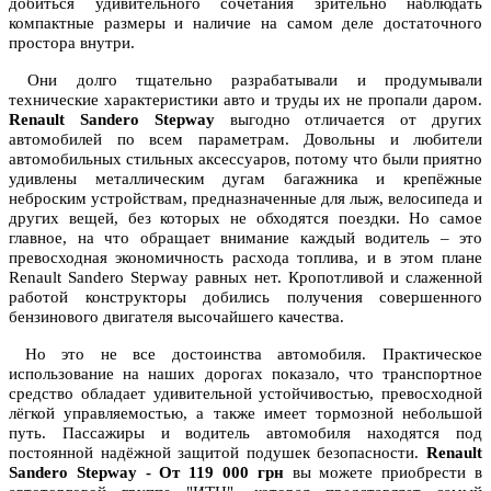
добиться удивительного сочетания зрительно наблюдать
компактные размеры и наличие на самом деле достаточного
простора внутри.
Они долго тщательно разрабатывали и продумывали
технические характеристики авто и труды их не пропали даром.
Renault Sandero Stepway
выгодно отличается от других
автомобилей по всем параметрам. Довольны и любители
автомобильных стильных аксессуаров, потому что были приятно
удивлены металлическим дугам багажника и крепёжные
неброским устройствам, предназначенные для лыж, велосипеда и
других вещей, без которых не обходятся поездки. Но самое
главное, на что обращает внимание каждый водитель – это
превосходная экономичность расхода топлива, и в этом плане
Renault Sandero Stepway равных нет. Кропотливой и слаженной
работой конструкторы добились получения совершенного
бензинового двигателя высочайшего качества.
Но это не все достоинства автомобиля. Практическое
использование на наших дорогах показало, что транспортное
средство обладает удивительной устойчивостью, превосходной
лёгкой управляемостью, а также имеет тормозной небольшой
путь. Пассажиры и водитель автомобиля находятся под
постоянной надёжной защитой подушек безопасности.
Renault
Sandero Stepway - От 119 000 грн
вы можете приобрести в