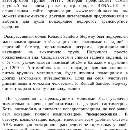
автоторговой группе "ИТН", которая представляет самый
крупный на нашем рынке центр продаж RENAULT. На
официальном сайте организации «www.renault-ua.com» вы
можете ознакомиться с другими интересными предложениями и
выбрать для души подходящее недорогое транспортное
средство.
Экспрессивный облик Renault Sandero Stepway был подкреплён
массивными арками колёс, защитными накладками на задний и
передний бампер, продольными леерами, хромированной
накладкой на выхлопную трубу. Получился просто
божественный вид. Складываются и спинки заднего сиденья, за
счёт чего увеличивается полезный объём в багажном отделении
до 1200 л. Автомобиль как раз подходит для напряженного
ритма крупных мегаполисов, будет лучшим помощником в
долгих загородных путешествиях. Если вы себя чувствуете
динамичным и молодым человеком, то Renault Sandero Stepway
сможет выразить вашу индивидуальность.
По сравнению с предыдущими моделями
был увеличен
значительно клиренс, приблизительно на двадцать сантиметров.
Хоть автомобиль и считается переднеприводным, но всё равно
был оснащён полной комплектацией "
внедорожника
". В
базовую комплектацию входит известная всем удобная система
ABS, имеющая электронное распределение тормозных усилий,
центральный замок, противотуманные фары, с подогревом