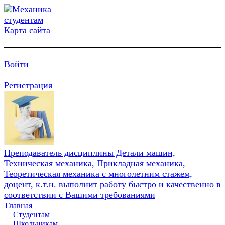
Карта сайта
Войти
Регистрация
Преподаватель дисциплины Детали машин,
Техническая механика, Прикладная механика,
Теоретическая механика с многолетним стажем,
доцент, к.т.н. выполнит работу быстро и качественно в
соответствии с Вашими требованиями
Главная
Студентам
Школьникам