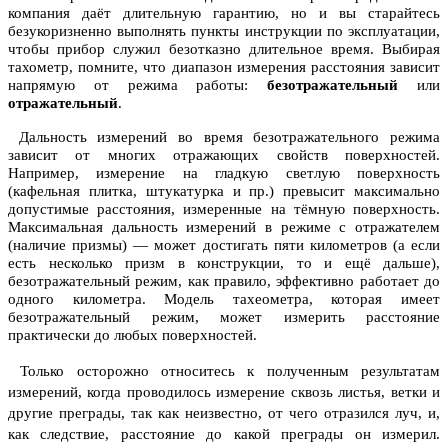
компания даёт длительную гарантию, но и вы старайтесь
безукоризненно выполнять пункты инструкции по эксплуатации,
чтобы прибор служил безотказно длительное время. Выбирая
тахометр, помните, что диапазон измерения расстояния зависит
напрямую от режима работы:
безотражательный
или
отражательный
.
Дальность измерений во время безотражательного режима
зависит от многих отражающих свойств поверхностей.
Например, измерение на гладкую светлую поверхность
(кафельная плитка, штукатурка и пр.) превысит максимально
допустимые расстояния, измеренные на тёмную поверхность.
Максимальная дальность измерений в режиме с отражателем
(наличие призмы) — может достигать пяти километров (а если
есть несколько призм в конструкции, то и ещё дальше),
безотражательный режим, как правило, эффективно работает до
одного километра. Модель тахеометра, которая имеет
безотражательный режим, может измерить расстояние
практически до любых поверхностей.
Только осторожно относитесь к полученным результатам
измерений, когда проводилось измерение сквозь листья, ветки и
другие преграды, так как неизвестно, от чего отразился луч, и,
как следствие, расстояние до какой преграды он измерил.