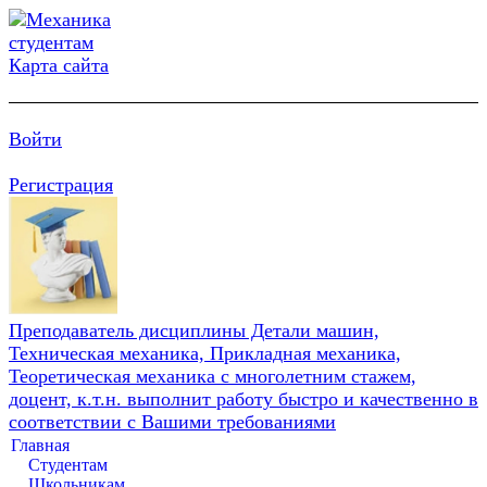
Карта сайта
Войти
Регистрация
Преподаватель дисциплины Детали машин,
Техническая механика, Прикладная механика,
Теоретическая механика с многолетним стажем,
доцент, к.т.н. выполнит работу быстро и качественно в
соответствии с Вашими требованиями
Главная
Студентам
Школьникам