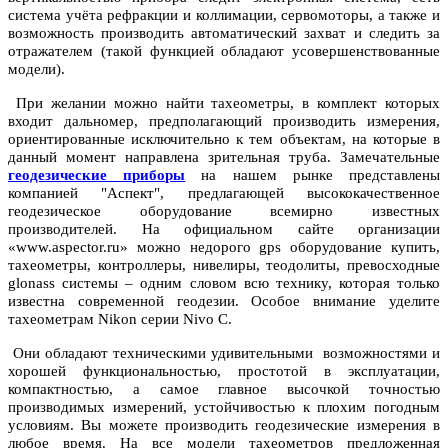
система учёта рефракции и коллимации, сервомоторы, а также и
возможность производить автоматический захват и следить за
отражателем (такой функцией обладают усовершенствованные
модели).
При желании можно найти тахеометры, в комплект которых
входит дальномер, предполагающий производить измерения,
ориентированные исключительно к тем объектам, на которые в
данный момент направлена зрительная труба. Замечательные
геодезические приборы
на нашем рынке представлены
компанией "Аспект", предлагающей высококачественное
геодезическое оборудование всемирно известных
производителей. На официальном сайте организации
«www.aspector.ru» можно недорого gps оборудование купить,
тахеометры, контроллеры, нивелиры, теодолиты, превосходные
glonass системы – одним словом всю технику, которая только
известна современной геодезии. Особое внимание уделите
тахеометрам Nikon серии Nivo C.
Они обладают
техническими
удивительными возможностями и
хорошей функциональностью, простотой в эксплуатации,
компактностью, а самое главное высочкой точностью
производимых измерений, устойчивостью к плохим погодным
условиям. Вы можете производить геодезические измерения в
любое время. На все модели тахеометров предложенная