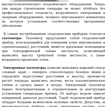
высокотехнологического геодезического оборудования. Теперь
уже каждая строительная площадка не может обойтись без
профессионального геодезиста, вооружённого электронным и
лазерным оборудованием, мощного персонального компьютера
на котором установлено соответствующее программное
обеспечение.
К самым востребованным геодезическим приборам относятся
тахеометры
. Тахеометр представляет собой геодезический
прибор, использующийся для измерения углов (вертикальных и
горизонтальных), расстояний, является идеальным помощником
при топографической съёмке местности, позволяющей
вычислить высоту требуемой точки местности, а также
координаты проектных точек.
Электронные тахеометры
позволят выполнить широкий спектр
сложных задач – измерить относительную базовую линию и
определить недоступные расстояния и высоты, произвести
расчёт площади, вычислить засечки, вести тахеометрическую
съёмка и сделать вынос в натуру. Электронный тахеометр
бывает безотражательным и отражательным (в конструкции
установлена специальная призма). От выбора модели зависит
измеряемый диапазон расстояний. Такой геодезический прибор
обладает большим количеством полезных свойств. Допустим, за
вертикальностью прибора следит электронная система, есть