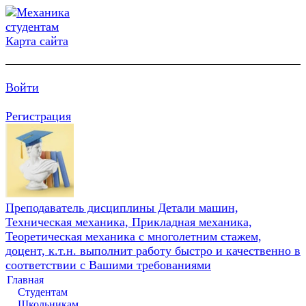
Карта сайта
Войти
Регистрация
Преподаватель дисциплины Детали машин,
Техническая механика, Прикладная механика,
Теоретическая механика с многолетним стажем,
доцент, к.т.н. выполнит работу быстро и качественно в
соответствии с Вашими требованиями
Главная
Студентам
Школьникам