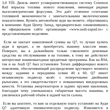
3,0 TDI. Дизель имеет усовершенствованную систему Common
Rail впрыска топлива нового поколения, имеющая рядные
пьезоэлектрические форсунки. Это даёт отличное сочетание
топливной экономичности с замечательными экологическими
показателями. Купить автомобили ауди вы можете, обратившись
в компанию Ауди Центр Запад, предварительно ознакомившись
на официальном сайте организации «www.audi-zapad.ru» с
представленными моделями.
Если не хватает накопленной суммы на Q7, то лучше купить
ауди в кредит, а не приобретать машину классом ниже.
Поверьте, вы в дальнейшем только сэкономите денежные
средства на обслуживании и на топливе, к тому же действуют
интересные взаимовыгодные кредитные программы. Как на RS4,
так и на Audi Q7 был установлен Torsen дифференциал нового
поколения, обеспечивающий распределение крутящего момента
между задними и передними осями 40 к 60. Q7 имеет
независимую подвеску колёс с поперечными двойными
рычагами, а это свидетельствует о повышенных внедорожных
качеств. Установка амортизаторов и задних пружин наклонная,
благодаря чему уменьшилась габаритная высота машины, и
увеличился рабочий объём в задней части салона.
Если вы захотите, то вам за отдельную плату установят на Ауди
Q7 адаптивную пневматическую подвеску. Изменяется в