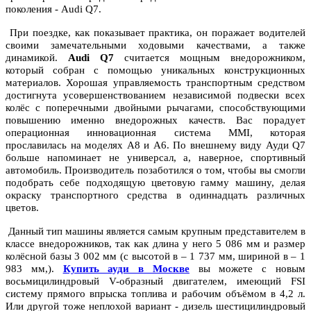
поколения - Audi Q7.
При поездке, как показывает практика, он поражает водителей
своими замечательными ходовыми качествами, а также
динамикой.
Audi Q7
считается мощным внедорожником,
который собран с помощью уникальных конструкционных
материалов. Хорошая управляемость транспортным средством
достигнута усовершенствованием независимой подвески всех
колёс с поперечными двойными рычагами, способствующими
повышению именно внедорожных качеств. Вас порадует
операционная инновационная система MMI, которая
прославилась на моделях А8 и А6. По внешнему виду Ауди Q7
больше напоминает не универсал, а, наверное, спортивный
автомобиль. Производитель позаботился о том, чтобы вы смогли
подобрать себе подходящую цветовую гамму машину, делая
окраску транспортного средства в одиннадцать различных
цветов.
Данный тип машины является самым крупным представителем в
классе внедорожников, так как длина у него 5 086 мм и размер
колёсной базы 3 002 мм (с высотой в – 1 737 мм, шириной в – 1
983 мм,).
Купить ауди в Москве
вы можете с новым
восьмицилиндровый V-образный двигателем, имеющий FSI
систему прямого впрыска топлива и рабочим объёмом в 4,2 л.
Или другой тоже неплохой вариант - дизель шестицилиндровый