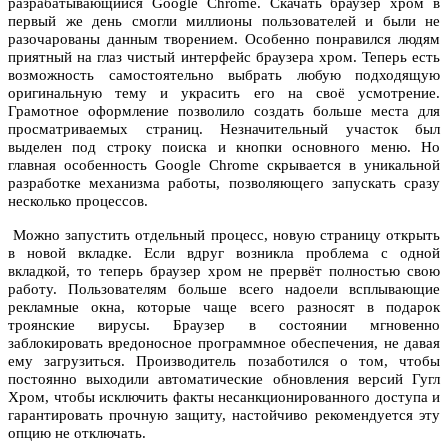
разрабатывающийся Google Chrome. Скачать браузер хром в
первый же день смогли миллионы пользователей и были не
разочарованы данным творением. Особенно понравился людям
приятный на глаз чистый интерфейс браузера хром. Теперь есть
возможность самостоятельно выбрать любую подходящую
оригинальную тему и украсить его на своё усмотрение.
Грамотное оформление позволило создать больше места для
просматриваемых страниц. Незначительный участок был
выделен под строку поиска и кнопки основного меню. Но
главная особенность Google Chrome скрывается в уникальной
разработке механизма работы, позволяющего запускать сразу
несколько процессов.
Можно запустить отдельный процесс, новую страницу открыть
в новой вкладке. Если вдруг возникла проблема с одной
вкладкой, то теперь браузер хром не прервёт полностью свою
работу. Пользователям больше всего надоели всплывающие
рекламные окна, которые чаще всего разносят в подарок
троянские вирусы. Браузер в состоянии мгновенно
заблокировать вредоносное программное обеспечения, не давая
ему загрузиться. Производитель позаботился о том, чтобы
постоянно выходили автоматические обновления версий Гугл
Хром, чтобы исключить факты несанкционированного доступа и
гарантировать прочную защиту, настойчиво рекомендуется эту
опцию не отключать.