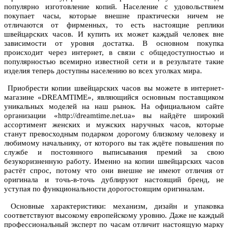
популярно изготовление копий. Население с удовольствием
покупает часы, которые внешне практически ничем не
отличаются от фирменных, то есть настоящие реплики
швейцарских часов. И купить их может каждый человек вне
зависимости от уровня достатка. В основном покупка
происходит через интернет, в связи с общедоступностью и
популярностью всемирно известной сети и в результате такие
изделия теперь доступны населению во всех уголках мира.
Приобрести копии швейцарских часов вы можете в интернет-
магазине «DREAMTIME», являющийся основным поставщиком
уникальных моделей на наш рынок. На официальном сайте
организации «http://dreamtime.net.ua» вы найдёте широкий
ассортимент женских и мужских наручных часов, которые
станут превосходным подарком дорогому близкому человеку и
любимому начальнику, от которого вы так ждёте повышения по
службе и постоянного выписывания премий за свою
безукоризненную работу. Именно на копии швейцарских часов
растёт спрос, потому что они внешне не имеют отличия от
оригинала и точь-в-точь дублируют настоящий бренд, не
уступая по функциональности дорогостоящим оригиналам.
Основные характеристики: механизм, дизайн и упаковка
соответствуют высокому европейскому уровню. Даже не каждый
профессиональный эксперт по часам отличит настоящую марку