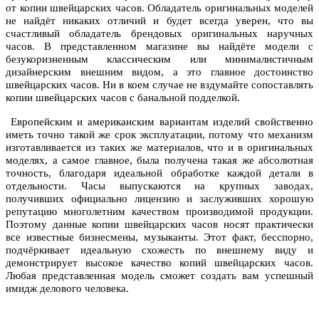
от копии швейцарских часов. Обладатель оригинальных моделей
не найдёт никаких отличий и будет всегда уверен, что вы
счастливый обладатель брендовых оригинальных наручных
часов. В представленном магазине вы найдёте модели с
безукоризненным классическим или минималистичным
дизайнерским внешним видом, а это главное достоинство
швейцарских часов. Ни в коем случае не вздумайте сопоставлять
копии швейцарских часов с банальной подделкой.
Европейским и американским вариантам изделий свойственно
иметь точно такой же срок эксплуатации, потому что механизм
изготавливается из таких же материалов, что и в оригинальных
моделях, а самое главное, была получена такая же абсолютная
точность, благодаря идеальной обработке каждой детали в
отдельности. Часы выпускаются на крупных заводах,
получивших официально лицензию и заслуживших хорошую
репутацию многолетним качеством производимой продукции.
Поэтому данные копии швейцарских часов носят практически
все известные бизнесмены, музыканты. Этот факт, бесспорно,
подчёркивает идеальную схожесть по внешнему виду и
демонстрирует высокое качество копий швейцарских часов.
Любая представленная модель сможет создать вам успешный
имидж делового человека.