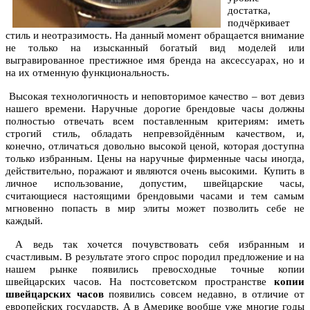
достатка,
подчёркивает
стиль и неотразимость. На данный момент обращается внимание
не только на изысканный богатый вид моделей или
выгравированное престижное имя бренда на аксессуарах, но и
на их отменную функциональность.
Высокая технологичность и неповторимое качество – вот девиз
нашего времени. Наручные дорогие брендовые часы должны
полностью отвечать всем поставленным критериям: иметь
строгий стиль, обладать непревзойдённым качеством, и,
конечно, отличаться довольно высокой ценой, которая доступна
только избранным. Цены на наручные фирменные часы иногда,
действительно, поражают и являются очень высокими. Купить в
личное использование, допустим, швейцарские часы,
считающиеся настоящими брендовыми часами и тем самым
мгновенно попасть в мир элиты может позволить себе не
каждый.
А ведь так хочется почувствовать себя избранным и
счастливым. В результате этого спрос породил предложение и на
нашем рынке появились превосходные точные копии
швейцарских часов. На постсоветском пространстве
копии
швейцарских часов
появились совсем недавно, в отличие от
европейских государств. А в Америке вообще уже многие годы