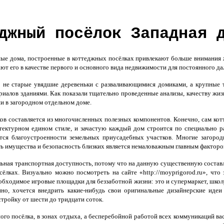
джный посёлок Западная 
е дома, построенные в коттеджных посёлках
привлекают больше внимания
ают его в качестве первого и основного вида недвижимости для постоянного д
 не старые увядшие деревеньки с разваливающимися домиками, а крупные 
иалов зданиями. Как показали тщательно проведенные анализы, качеству жизни
и в загородном отдельном доме.
ов составляется из многочисленных полезных компонентов. Конечно, сам ко
тектурном едином стиле, и зачастую каждый дом строится по специально 
тся благоустроенности земельных приусадебных участков. Многие загород
ть имущества и безопасность близких является немаловажным главным фактор
льная транспортная доступность, потому что на данную существенную соста
сёлках. Визуально можно посмотреть на сайте «http://moyprigorod.ru», что
обходимое игровые площадки для беззаботной жизни: это и супермаркет, школу
нно, хочется внедрить какие-нибудь свои оригинальные дизайнерские идеи 
стройку от шести до тридцати соток.
ого посёлка, в зонах отдыха, а бесперебойной работой всех коммуникаций в