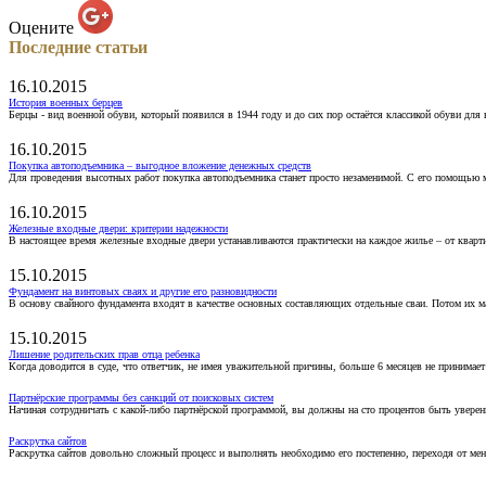
Оцените
Последние статьи
16.10.2015
История военных берцев
Берцы - вид военной обуви, который появился в 1944 году и до сих пор остаётся классикой обуви для
16.10.2015
Покупка автоподъемника – выгодное вложение денежных средств
Для проведения высотных работ покупка автоподъемника станет просто незаменимой. С его помощью 
16.10.2015
Железные входные двери: критерии надежности
В настоящее время железные входные двери устанавливаются практически на каждое жилье – от кварт
15.10.2015
Фундамент на винтовых сваях и другие его разновидности
В основу свайного фундамента входят в качестве основных составляющих отдельные сваи. Потом их 
15.10.2015
Лишение родительских прав отца ребенка
Когда доводится в суде, что ответчик, не имея уважительной причины, больше 6 месяцев не принимае
Партнёрские программы без санкций от поисковых систем
Начиная сотрудничать с какой-либо партнёрской программой, вы должны на сто процентов быть уверены
Раскрутка сайтов
Раскрутка сайтов довольно сложный процесс и выполнять необходимо его постепенно, переходя от ме