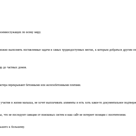
 военнослужащих по всему миру.
можно выполнять поставленные задачи в самых труднодоступных местах, к которым добраться другим с
ир до частных домов.
мастера перекрывают бетонными или железобетонными плитами.
т участия в жизни малыша, не хочет выплачивать алименты и есть хоть какое-то документальное подтвер
, что не последуют санкции от поисковых систем и ваш сайт не потеряет позиции с посетителями.
ньшего к большему.