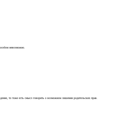
пособом невозможно.
ждение, то тоже есть смысл говорить о возможном лишении родительских прав.