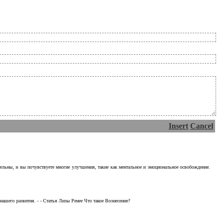
Insert
Cancel
тельны, и вы почувствуете многие улучшения, такие как ментальное и эмоциональное освобождение.
ашего развития. - - Статья Лизы Ренее Что такое Вознесение?