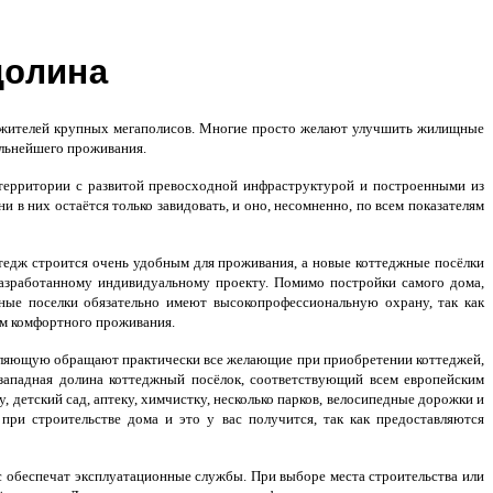
долина
 жителей крупных мегаполисов. Многие просто желают улучшить жилищные
альнейшего проживания.
территории с развитой превосходной инфраструктурой и построенными из
 в них остаётся только завидовать, и оно, несомненно, по всем показателям
ттедж строится очень удобным для проживания, а новые коттеджные посёлки
разработанному индивидуальному проекту. Помимо постройки самого дома,
ные поселки обязательно имеют высокопрофессиональную охрану, так как
ом комфортного проживания.
вляющую обращают практически все желающие при приобретении коттеджей,
 западная долина коттеджный
посёлок, соответствующий всем европейским
, детский сад, аптеку, химчистку, несколько парков, велосипедные дорожки и
при строительстве дома и это у вас получится, так как предоставляются
ас обеспечат эксплуатационные службы. При выборе места строительства или