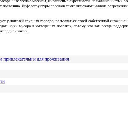
асоренные лесные массивы, живописные окрестности, на наличие чистых озё
ёт постоянно. Инфраструктуры посёлков также включают наличие современных 
ет у жителей крупных городов, пользоваться своей собственной скважиной 
дать кучи мусора в коттеджных посёлках, потому что там всегда поддержи
агородной жизни.
га привлекательны для проживания
сти