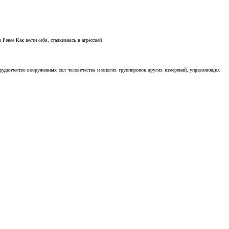
Ренее Как вести себя, сталкиваясь в агрессией
отрудничество вооруженных сил человечества и многих группировок других измерений, управляющих