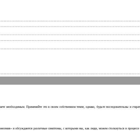
аете необходимым. Применяйте это в своем собственном темпе, однако, будьте последовательны и стара
несения» и обсуждаются различные симптомы, с которыми мы, как люди, можем столкнуться в процессе н