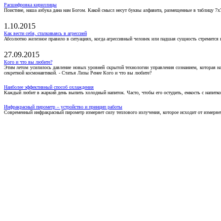
Расшифровка кириллицы
Поистине, наша азбука дана нам Богом. Какой смысл несут буквы алфавита, размещенные в таблицу 7х
1.10.2015
Как вести себя, сталкиваясь в агрессией
Абсолютно железное правило в ситуациях, когда агрессивный человек или падшая сущность стремится ва
27.09.2015
Кого и что вы любите?
Этим летом усилилось давление новых уровней скрытой технологии управления сознанием, которая н
секретной космонавтикой. - Статья Лизы Ренее Кого и что вы любите?
Наиболее эффективный способ охлаждения
Каждый любит в жаркий день выпить холодный напиток. Часто, чтобы его остудить, емкость с напитко
Инфракрасный пирометр – устройство и принцип работы
Современный инфракрасный пирометр измеряет силу теплового излучения, которое исходит от измеряем