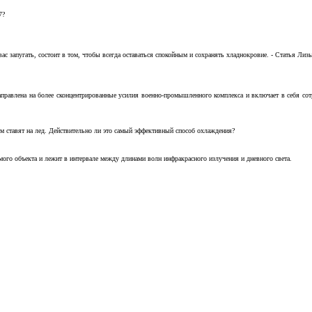
7?
с запугать, состоит в том, чтобы всегда оставаться спокойным и сохранять хладнокровие. - Статья Лизы 
аправлена на более сконцентрированные усилия военно-промышленного комплекса и включает в себя с
м ставят на лед. Действительно ли это самый эффективный способ охлаждения?
ого объекта и лежит в интервале между длинами волн инфракрасного излучения и дневного света.