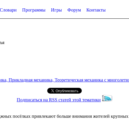
Словари
Программы
Игры
Форум
Контакты
ья
а, Прикладная механика, Теоретическая механика с многолетним
Подписаться на RSS статей этой тематики
еджных посёлках привлекают больше внимания жителей крупных