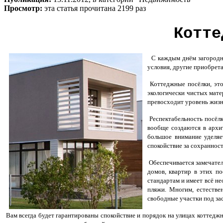
Просмотр:
эта статья прочитана 2199 раз
Котте
С каждым днём загородны
условия, другие приобрет
Коттеджные посёлки, это
экологически чистых матер
превосходит уровень жизн
Респектабельность посёлк
вообще создаются в архи
большое внимание уделяе
спокойствие за сохраннос
Обеспечивается замечате
домов, квартир в этих по
стандартам и имеет всё не
пляжи. Многим, естестве
свободные участки под за
Вам всегда будет гарантированы спокойствие и порядок на улицах коттеджн