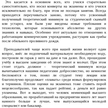
Это касается в основном всех, кто учился старательно
самостоятельно, кто носил конверты на экзамены и кто учился
исключительно по блату, при этом не посещая занятия. Всегда
приходится переучиваться заново, потому что усвоенный
полученный теоретический минимум за студенческой скамьёй
или устарел, или были уже введены новые требования и
технологии, которые основываются абсолютно на других
знаниях и навыках. Особенно этот актуально по отношению к
работающим коммерческим учреждениям, растущим как грибы
после обильного проливного дождя.
Преподавателей чаще всего при нашей жизни волнует один
вопрос, внёс ли подопечный материальную необходимую мзду,
построили ли гараж у него на даче и так далее. Все, прошедшие
учёбу в высшем заведении об этом знают и молчат. При этом
стоит отдать должное - теоретический минимум всегда
вычитывается нашими педагогами добросовестно, но немногие
беспокоятся о том, понял ли студент тему лекции или
благополучно продолжает «плавать» среди новых формулировок
и терминов. Плохие оценки на экзаменах тоже ставить порой
нецелесообразно, так как падает рейтинг, а деньги всё равно
уплачены. Вот и выходит, что человек неимеющий высшего
образования, но проработавший на предприятии много лет знает
намного больше и лучше, чем выпускающийся молодой
специалист или бакалавр.