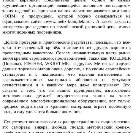
тросы, карабины, соединители цепей). Одной из самых
крупнейших организаций, являющейся основным поставщиком
таких изделий на прилавки наших магазинов является компания
«ОПМ» с продукцией, которой можно ознакомиться на
официальном сайте «www.metiz-komplekt.ru». А также заказать
интересующие изделия по самой низкой рыночной цене, минуя
многочисленных посредников.
Долгие проверки и практические результаты показали, что всё-
таки отечественный крепёж отличается от других вариантов
превосходным качеством. Совсем незначительную часть рынка
занял крепёж европейских производителей, таких как KOELNER
(Польша), FISCHER, WKRET-MET и другие. Метизные изделия
данных торговых марок очень дорогие, а по своим европейским
стандартам и с надписями, что изделия изготовлены из
высококачественных материалов абсолютно не уступают
отечественным и в какой-то мере даже проигрывают. Это
связано с тем, что на наших предприятиях изготовление
металлических деталей осуществляется точно на таком
современном многофункциональном оборудовании, вот только
процесс подготовки и хранения материала играет особенную
роль, и ему уделяется больше внимания.
Существует несколько самых распространённых видов метизов:
это саморезы, анкера, дюбеля, гвозди, метрический крепеж,
перфорация, такелаж, химический крепёж. Анкера представляют