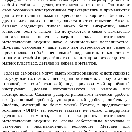
собой крепёжные изделия, изготовленные из железа. Они имеют
свои особенные конструктивные характеристики и применяются
для ответственных важных креплений в кирпиче, бетоне, и
других материалах, использующиеся в строительстве. Анкеры
бывают следующих типов: анкер болт, анкер-клин, анкер
клиновой, болт с гайкой. Не допускается в связи с важностью
поставленных перед анкерами задач, изготовление
металлических изделий даже с минимальной погрешностью.
Шурупы, саморезы - чаще всего вам встречаются на рынке и
представляют собой специальный вид винтов, с коническим
концом и резьбой определённого шага, для прочного соединения
мягких пластмасс, деталей из дерева и металлов.
Головки саморезов могут иметь многообразную конструкцию (с
полукруглой головкой, с шестигранной головой, с полупотайной
головкой, с потай головкой) под производимый крепёжный
инструмент. Дюбеля изготавливаются из нейлона или
полипропилена. Самыми распространёнными являются: дюбель
ёж (распорный дюбель), универсальный дюбель, дюбель ус
(дюбель, имеющий по бокам усики). Кстати, в предложенной
компании «ОПМ» вы можете заказать не только стандартные
сделанные элементы, но и запросить изготовление
металлических изделий по своим собственным чертежам и
размерам в неограниченном количестве. Метрика или
метрический крепеж представляют собой метизы, которые