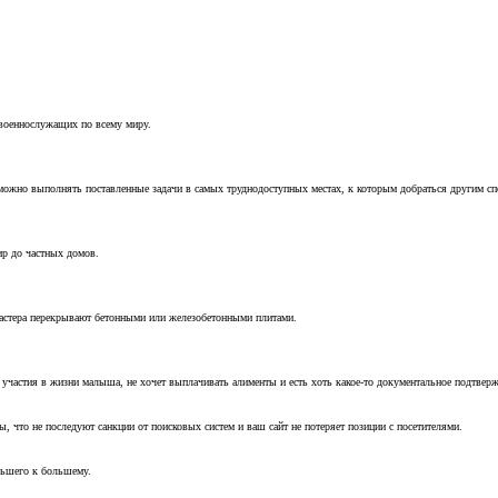
 военнослужащих по всему миру.
можно выполнять поставленные задачи в самых труднодоступных местах, к которым добраться другим с
ир до частных домов.
мастера перекрывают бетонными или железобетонными плитами.
т участия в жизни малыша, не хочет выплачивать алименты и есть хоть какое-то документальное подтвер
, что не последуют санкции от поисковых систем и ваш сайт не потеряет позиции с посетителями.
ньшего к большему.