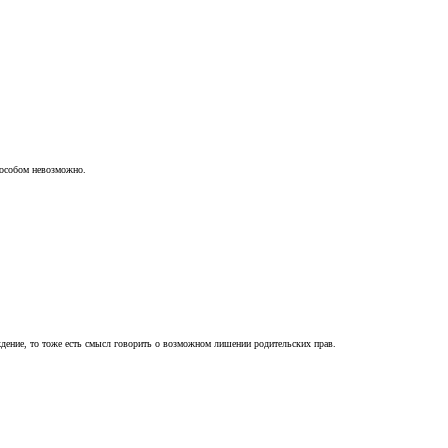
пособом невозможно.
ждение, то тоже есть смысл говорить о возможном лишении родительских прав.