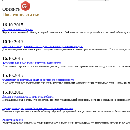
Оцените
Последние статьи
16.10.2015
История военных берцев
Берцы - вид военной обуви, который появился в 1944 году и до сих пор остаётся классикой обуви для
16.10.2015
Покупка автоподъемника – выгодное вложение денежных средств
Для проведения высотных работ покупка автоподъемника станет просто незаменимой. С его помощью 
16.10.2015
Железные входные двери: критерии надежности
В настоящее время железные входные двери устанавливаются практически на каждое жилье – от кварт
15.10.2015
Фундамент на винтовых сваях и другие его разновидности
В основу свайного фундамента входят в качестве основных составляющих отдельные сваи. Потом их 
15.10.2015
Лишение родительских прав отца ребенка
Когда доводится в суде, что ответчик, не имея уважительной причины, больше 6 месяцев не принимае
Партнёрские программы без санкций от поисковых систем
Начиная сотрудничать с какой-либо партнёрской программой, вы должны на сто процентов быть уверены
Раскрутка сайтов
Раскрутка сайтов довольно сложный процесс и выполнять необходимо его постепенно, переходя от ме