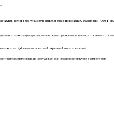
7?
с запугать, состоит в том, чтобы всегда оставаться спокойным и сохранять хладнокровие. - Статья Лизы 
аправлена на более сконцентрированные усилия военно-промышленного комплекса и включает в себя с
м ставят на лед. Действительно ли это самый эффективный способ охлаждения?
ого объекта и лежит в интервале между длинами волн инфракрасного излучения и дневного света.