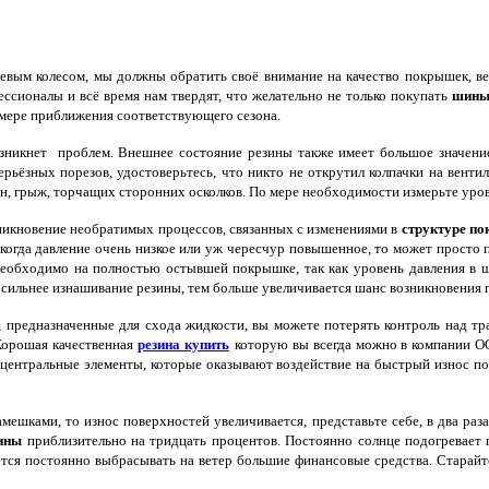
вым колесом, мы должны обратить своё внимание на качество покрышек, вед
ессионалы и всё время нам твердят, что желательно не только покупать
шин
 мере приближения соответствующего сезона.
озникнет проблем. Внешнее состояние резины также имеет большое значени
рьёзных порезов, удостоверьтесь, что никто не открутил колпачки на вент
, грыж, торчащих сторонних осколков. По мере необходимости измерьте урове
никновение необратимых процессов, связанных с изменениями в
структуре п
, когда давление очень низкое или уж чересчур повышенное, то может просто
необходимо на полностью остывшей покрышке, так как уровень давления в ши
сильнее изнашивание резины, тем больше увеличивается шанс возникновения 
 предназначенные для схода жидкости, вы можете потерять контроль над т
 Хорошая качественная
резина купить
которую вы всегда можно в компании O
е центральные элементы, которые оказывают воздействие на быстрый износ 
ешками, то износ поверхностей увеличивается, представьте себе, в два раза.
ины
приблизительно на тридцать процентов. Постоянно солнце подогревает п
дётся постоянно выбрасывать на ветер большие финансовые средства. Старай