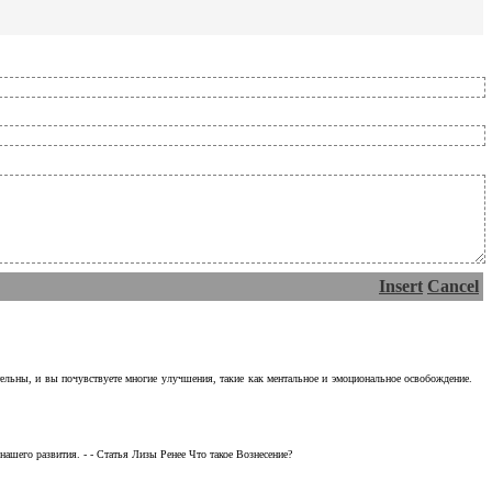
Insert
Cancel
тельны, и вы почувствуете многие улучшения, такие как ментальное и эмоциональное освобождение.
ашего развития. - - Статья Лизы Ренее Что такое Вознесение?