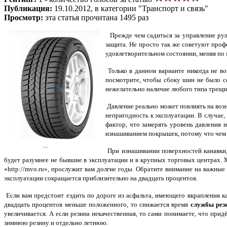
Публикация:
19.10.2012, в категории "Транспорт и связь"
Просмотр:
эта статья прочитана 1495 раз
Прежде чем садиться за управление руле
защита. Не просто так же советуют проф
удовлетворительном состоянии, меняя по
Только в данном варианте никогда не в
посмотрите, чтобы сбоку шин не было се
нежелательно наличие любого типа трещин
Давление реально может повлиять на воз
непригодность к эксплуатации. В случае
фактор, что замерять уровень давления 
изнашиванием покрышек, потому что чем 
При изнашивании поверхностей канавки,
будет разумнее не бывшие в эксплуатации и в крупных торговых центрах.
«http://mvo.ru», прослужит вам долгие годы. Обратите внимание на важны
эксплуатации сокращается приблизительно на двадцать процентов.
Если вам предстоит ездить по дороге из асфальта, имеющего вкрапления кам
двадцать процентов меньше положенного, то снижается время
службы рез
увеличивается. А если резина некачественная, то сами понимаете, что при
зимнюю резину и отдельно летнюю.