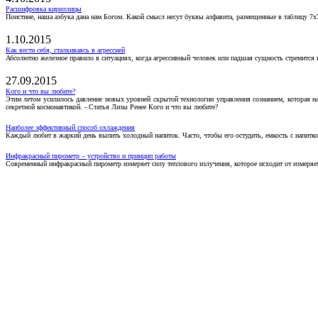
Расшифровка кириллицы
Поистине, наша азбука дана нам Богом. Какой смысл несут буквы алфавита, размещенные в таблицу 7х
1.10.2015
Как вести себя, сталкиваясь в агрессией
Абсолютно железное правило в ситуациях, когда агрессивный человек или падшая сущность стремится ва
27.09.2015
Кого и что вы любите?
Этим летом усилилось давление новых уровней скрытой технологии управления сознанием, которая н
секретной космонавтикой. - Статья Лизы Ренее Кого и что вы любите?
Наиболее эффективный способ охлаждения
Каждый любит в жаркий день выпить холодный напиток. Часто, чтобы его остудить, емкость с напитко
Инфракрасный пирометр – устройство и принцип работы
Современный инфракрасный пирометр измеряет силу теплового излучения, которое исходит от измеряем