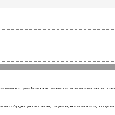
аете необходимым. Применяйте это в своем собственном темпе, однако, будьте последовательны и стара
несения» и обсуждаются различные симптомы, с которыми мы, как люди, можем столкнуться в процессе н