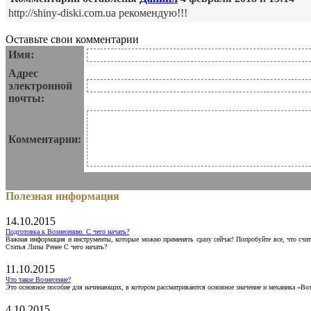
http://shiny-diski.com.ua рекомендую!!!
Оставьте свои комментарии
Имя:
Адрес
электронной
почты:
Комментарии:
Полезная информация
14.10.2015
Подготовка к Вознесению. С чего начать?
Важная информация и инструменты, которые можно применять сразу сейчас! Попробуйте все, что счит
Статья Лизы Ренее С чего начать?
11.10.2015
Что такое Вознесение?
Это основное пособие для начинающих, в котором рассматриваются основное значение и механика «Воз
4.10.2015