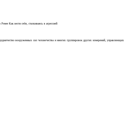
Ренее Как вести себя, сталкиваясь в агрессией
отрудничество вооруженных сил человечества и многих группировок других измерений, управляющих