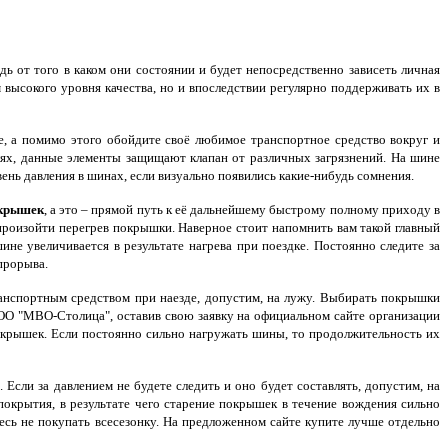
ь от того в каком они состоянии и будет непосредственно зависеть личная
ы
высокого уровня качества, но и впоследствии регулярно поддерживать их в
е, а помимо этого обойдите своё любимое транспортное средство вокруг и
илях, данные элементы защищают клапан от различных загрязнений. На шине
нь давления в шинах, если визуально появились какие-нибудь сомнения.
окрышек
, а это – прямой путь к её дальнейшему быстрому полному приходу в
 произойти перегрев покрышки. Наверное стоит напомнить вам такой главный
не увеличивается в результате нагрева при поездке. Постоянно следите за
прорыва.
ранспортным средством при наезде, допустим, на лужу. Выбирать покрышки
OO "МВО-Столица", оставив свою заявку на официальном сайте организации
покрышек. Если постоянно сильно нагружать шины, то продолжительность их
 Если за давлением не будете следить и оно будет составлять, допустим, на
окрытия, в результате чего старение покрышек в течение вождения сильно
тесь не покупать всесезонку. На предложенном сайте купите лучше отдельно