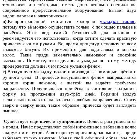
технология и необходимо иметь дополнительно специальное
современное профессиональное оборудование. Бывает двух
видов: паровая и электрическая.
в)
.Распространённой считается холодная
укладка волос
,
потому что её можно осуществить только с помощью пальцев и
расчёски. Этот вид самый безопасный для локонов и
рекомендуется его использовать, когда хотите сделать красивую
прическу своими руками. Во время процедур используют всем
знакомые бигуди. Их применяйте для податливых и мягких
волос. Такие пряди замечательно намокают и спокойно
высыхают. Помните, что сделанная укладка по этому методу
продержится дольше, чем после укладки феном.
г)
.Воздушную
укладку волос
производят с помощью щётки и
ручного фена. В процессе высушивания феном выпрямляются
хорошо корни локонов, а щёткой вы задаёте требуемое
направление. Получившаяся причёска в состоянии сохранить
форму на протяжении двух-трёх дней. Горячий воздух
желательно подавать на волосы в любых направлениях. Снизу
вверх и сверху вниз, таким образом, прическа будет выглядеть
пышнее.
Существует ещё
начёс
и
тупирование
. Волосы распушиваются
в пряди. Начёс представляет собой интенсивное взбивание волос
снаружи и изнутри. А вот при тупировании, запомните, пряди
взбивают только изнутри. Меняя свой обычный образ, мы тем