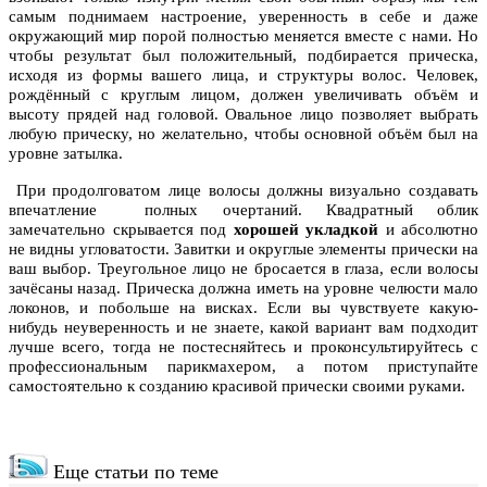
самым поднимаем настроение, уверенность в себе и даже
окружающий мир порой полностью меняется вместе с нами. Но
чтобы результат был положительный, подбирается прическа,
исходя из формы вашего лица, и структуры волос. Человек,
рождённый с круглым лицом, должен увеличивать объём и
высоту прядей над головой. Овальное лицо позволяет выбрать
любую прическу, но желательно, чтобы основной объём был на
уровне затылка.
При продолговатом лице волосы должны визуально создавать
впечатление полных очертаний. Квадратный облик
замечательно скрывается под
хорошей укладкой
и абсолютно
не видны угловатости. Завитки и округлые элементы прически на
ваш выбор. Треугольное лицо не бросается в глаза, если волосы
зачёсаны назад. Прическа должна иметь на уровне челюсти мало
локонов, и побольше на висках. Если вы чувствуете какую-
нибудь неуверенность и не знаете, какой вариант вам подходит
лучше всего, тогда не постесняйтесь и проконсультируйтесь с
профессиональным парикмахером, а потом приступайте
самостоятельно к созданию красивой прически своими руками.
Еще статьи по теме