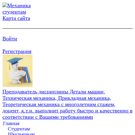
Карта сайта
Войти
Регистрация
Преподаватель дисциплины Детали машин,
Техническая механика, Прикладная механика,
Теоретическая механика с многолетним стажем,
доцент, к.т.н. выполнит работу быстро и качественно в
соответствии с Вашими требованиями
Главная
Студентам
Школьникам