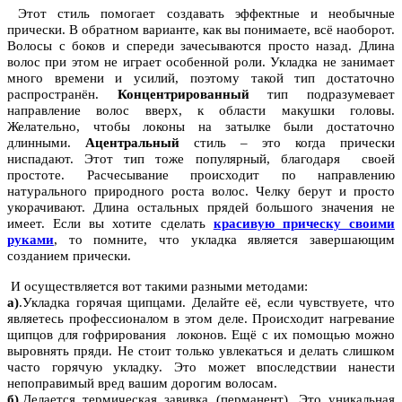
Этот стиль помогает создавать эффектные и необычные
прически. В обратном варианте, как вы понимаете, всё наоборот.
Волосы с боков и спереди зачесываются просто назад. Длина
волос при этом не играет особенной роли. Укладка не занимает
много времени и усилий, поэтому такой тип достаточно
распространён.
Концентрированный
тип подразумевает
направление волос вверх, к области макушки головы.
Желательно, чтобы локоны на затылке были достаточно
длинными.
Ацентральный
стиль – это когда прически
ниспадают. Этот тип тоже популярный, благодаря своей
простоте. Расчесывание происходит по направлению
натурального природного роста волос. Челку берут и просто
укорачивают. Длина остальных прядей большого значения не
имеет. Если вы хотите сделать
красивую прическу своими
руками
, то помните, что укладка является завершающим
созданием прически.
И осуществляется вот такими разными методами:
а)
.Укладка горячая щипцами. Делайте её, если чувствуете, что
являетесь профессионалом в этом деле. Происходит нагревание
щипцов для гофрирования локонов. Ещё с их помощью можно
выровнять пряди. Не стоит только увлекаться и делать слишком
часто горячую укладку. Это может впоследствии нанести
непоправимый вред вашим дорогим волосам.
б)
.Делается термическая завивка (перманент). Это уникальная