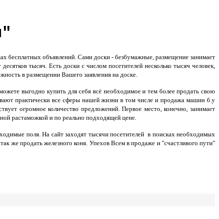
и"
ах бесплатных объявлений. Сами доски - безбумажные, размещение занимает
десятков тысяч. Есть доски с числом посетителей несколько тысяч человек,
жность в размещении Вашего заявления на доске.
сможете выгодно купить для себя всё необходимое и тем более продать свою
ывают практически все сферы нашей жизни в том числе и
продажа машин б.у
твует огромное количество предложений. Первое место, конечно, занимает
ой растаможкой и по реально подходящей цене.
бходимые поля.
На сайт заходят тысячи посетителей в поисках необходимых
так же продать железного коня. Упехов Всем в продаже и "счастливого пути"