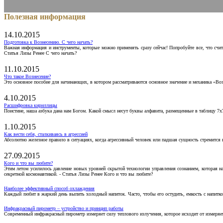
Полезная информация
14.10.2015
Подготовка к Вознесению. С чего начать?
Важная информация и инструменты, которые можно применять сразу сейчас! Попробуйте все, что счит
Статья Лизы Ренее С чего начать?
11.10.2015
Что такое Вознесение?
Это основное пособие для начинающих, в котором рассматриваются основное значение и механика «Воз
4.10.2015
Расшифровка кириллицы
Поистине, наша азбука дана нам Богом. Какой смысл несут буквы алфавита, размещенные в таблицу 7х
1.10.2015
Как вести себя, сталкиваясь в агрессией
Абсолютно железное правило в ситуациях, когда агрессивный человек или падшая сущность стремится ва
27.09.2015
Кого и что вы любите?
Этим летом усилилось давление новых уровней скрытой технологии управления сознанием, которая н
секретной космонавтикой. - Статья Лизы Ренее Кого и что вы любите?
Наиболее эффективный способ охлаждения
Каждый любит в жаркий день выпить холодный напиток. Часто, чтобы его остудить, емкость с напитко
Инфракрасный пирометр – устройство и принцип работы
Современный инфракрасный пирометр измеряет силу теплового излучения, которое исходит от измеряем