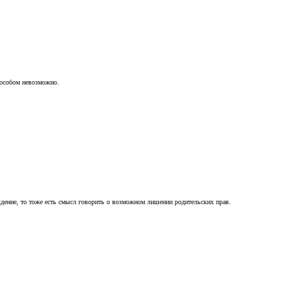
пособом невозможно.
ждение, то тоже есть смысл говорить о возможном лишении родительских прав.