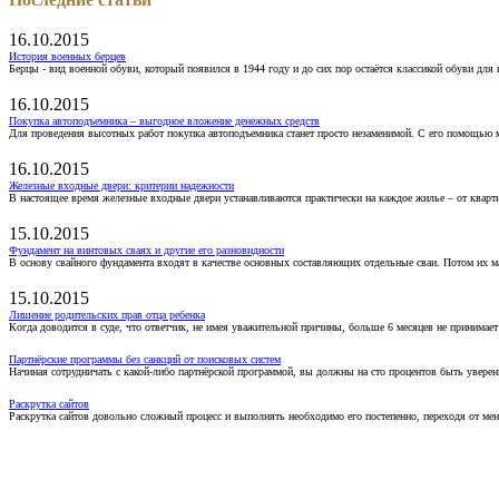
16.10.2015
История военных берцев
Берцы - вид военной обуви, который появился в 1944 году и до сих пор остаётся классикой обуви для
16.10.2015
Покупка автоподъемника – выгодное вложение денежных средств
Для проведения высотных работ покупка автоподъемника станет просто незаменимой. С его помощью 
16.10.2015
Железные входные двери: критерии надежности
В настоящее время железные входные двери устанавливаются практически на каждое жилье – от кварт
15.10.2015
Фундамент на винтовых сваях и другие его разновидности
В основу свайного фундамента входят в качестве основных составляющих отдельные сваи. Потом их 
15.10.2015
Лишение родительских прав отца ребенка
Когда доводится в суде, что ответчик, не имея уважительной причины, больше 6 месяцев не принимае
Партнёрские программы без санкций от поисковых систем
Начиная сотрудничать с какой-либо партнёрской программой, вы должны на сто процентов быть уверены
Раскрутка сайтов
Раскрутка сайтов довольно сложный процесс и выполнять необходимо его постепенно, переходя от ме