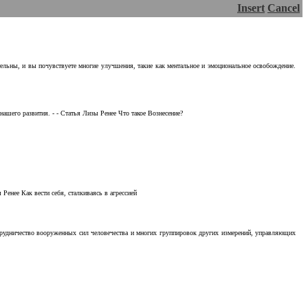
Insert
Cancel
тельны, и вы почувствуете многие улучшения, такие как ментальное и эмоциональное освобождение.
ашего развития. - - Статья Лизы Ренее Что такое Вознесение?
Ренее Как вести себя, сталкиваясь в агрессией
отрудничество вооруженных сил человечества и многих группировок других измерений, управляющих