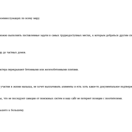
 военнослужащих по всему миру.
можно выполнять поставленные задачи в самых труднодоступных местах, к которым добраться другим с
ир до частных домов.
мастера перекрывают бетонными или железобетонными плитами.
т участия в жизни малыша, не хочет выплачивать алименты и есть хоть какое-то документальное подтвер
, что не последуют санкции от поисковых систем и ваш сайт не потеряет позиции с посетителями.
ньшего к большему.