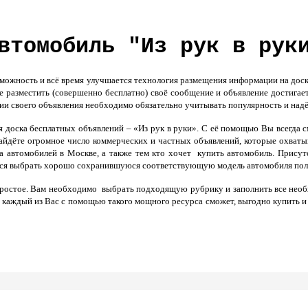
втомобиль "Из рук в рук
можность и всё время улучшается технология размещения информации на доск
е разместить (совершенно бесплатно) своё сообщение и объявление достигает 
и своего объявления необходимо обязательно учитывать популярность и надё
я доска бесплатных объявлений – «Из рук в руки». С её помощью Вы всегда 
найдёте огромное число коммерческих и частных объявлений, которые охват
а автомобилей в Москве, а также тем кто хочет купить автомобиль. Присутс
ся выбрать хорошо сохранившуюся соответствующую модель автомобиля полн
 простое. Вам необходимо выбрать подходящую рубрику и заполнить все нео
му каждый из Вас с помощью такого мощного ресурса сможет, выгодно купить и 