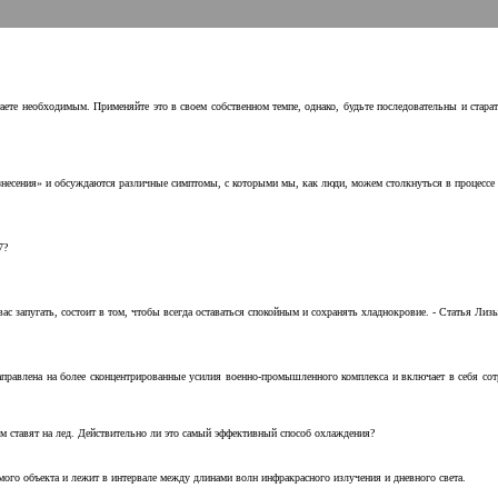
аете необходимым. Применяйте это в своем собственном темпе, однако, будьте последовательны и стара
несения» и обсуждаются различные симптомы, с которыми мы, как люди, можем столкнуться в процессе н
7?
с запугать, состоит в том, чтобы всегда оставаться спокойным и сохранять хладнокровие. - Статья Лизы 
аправлена на более сконцентрированные усилия военно-промышленного комплекса и включает в себя с
м ставят на лед. Действительно ли это самый эффективный способ охлаждения?
ого объекта и лежит в интервале между длинами волн инфракрасного излучения и дневного света.