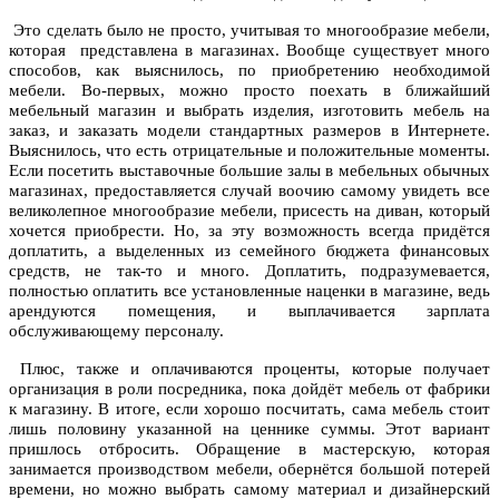
Это сделать было не просто, учитывая то многообразие мебели,
которая представлена в магазинах. Вообще существует много
способов, как выяснилось, по приобретению необходимой
мебели. Во-первых, можно просто поехать в ближайший
мебельный магазин и выбрать изделия, изготовить мебель на
заказ, и заказать модели стандартных размеров в Интернете.
Выяснилось, что есть отрицательные и положительные моменты.
Если посетить выставочные большие залы в мебельных обычных
магазинах, предоставляется случай воочию самому увидеть все
великолепное многообразие мебели, присесть на диван, который
хочется приобрести. Но, за эту возможность всегда придётся
доплатить, а выделенных из семейного бюджета финансовых
средств, не так-то и много. Доплатить, подразумевается,
полностью оплатить все установленные наценки в магазине, ведь
арендуются помещения, и выплачивается зарплата
обслуживающему персоналу.
Плюс, также и оплачиваются проценты, которые получает
организация в роли посредника, пока дойдёт мебель от фабрики
к магазину. В итоге, если хорошо посчитать, сама мебель стоит
лишь половину указанной на ценнике суммы. Этот вариант
пришлось отбросить. Обращение в мастерскую, которая
занимается производством мебели, обернётся большой потерей
времени, но можно выбрать самому материал и дизайнерский