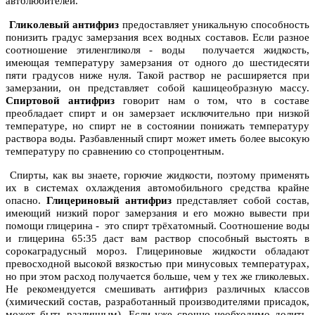
автолюбителей.
Гликолевый антифриз
предоставляет уникальную способность
понизить градус замерзания всех водных составов. Если разное
соотношение этиленгликоля - воды получается жидкость,
имеющая температуру замерзания от одного до шестидесяти
пяти градусов ниже нуля. Такой раствор не расширяется при
замерзании, он представляет собой кашицеобразную массу.
Спиртовой антифриз
говорит нам о том, что в составе
преобладает спирт и он замерзает исключительно при низкой
температуре, но спирт не в состоянии понижать температуру
раствора воды. Разбавленный спирт может иметь более высокую
температуру по сравнению со стопроцентным.
Спирты, как вы знаете, горючие жидкости, поэтому применять
их в системах охлаждения автомобильного средства крайне
опасно.
Глицериновый антифриз
представляет собой состав,
имеющий низкий порог замерзания и его можно вывести при
помощи глицерина - это спирт трёхатомный. Соотношение воды
и глицерина 65:35 даст вам раствор способный выстоять в
сорокаградусный мороз. Глицериновые жидкости обладают
превосходной высокой вязкостью при минусовых температурах,
но при этом расход получается больше, чем у тех же гликолевых.
Не рекомендуется смешивать антифриз различных классов
(химический состав, разработанный производителями присадок,
может быть различным). Если уже срочно необходимо долить,