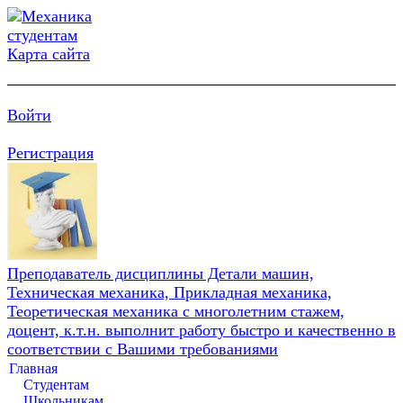
Карта сайта
Войти
Регистрация
Преподаватель дисциплины Детали машин,
Техническая механика, Прикладная механика,
Теоретическая механика с многолетним стажем,
доцент, к.т.н. выполнит работу быстро и качественно в
соответствии с Вашими требованиями
Главная
Студентам
Школьникам