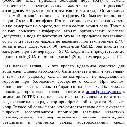
(особенно, когда приходит холодная пора года) о замене
технических специфических жидкостях – тормозной,
антифризе
, жидкости для омывателя стекла и фар. Остановимся
на самой главной из них – антифризе. Он бывает нескольких
видов.
Солевой антифриз
. Понятно становится из названия, что
он не замерзает на морозе, так как в состав входит соль. Также в
основу солевого антифириза входят органические кислоты.
Допустим, в воде присутствует около 23 процентов поваренной
соли, тогда раствор никогда не замёрзнет при температуре 21°С,
когда в воде содержится 30 процентов СaCl2, она никогда не
замерзнёт при температуре - 55°С, когда в ней присутствует 20
процентов MgCl2, то это не произойдёт при температуре - 33°С.
На первый взгляд, - это просто идеальное средство для
водителей. Однако необходимо быть внимательным и уверенным
в том, что радиатор сделан из материала, не поддающийся
коррозии при безопасном соседстве с солью. При полном
выкипании состава соль собирается на стенах. Вы можете
проконсультироваться со специалистами и
антифриз купить
в
компании OLTEX и не переживать в дальнейшем за негативное
воздействие на ваш радиатор приобретённой жидкости. На сайте
«http://texaco-oil.com» вы можете самостоятельно ознакомиться с
широким ассортиментом продукции всемирно известных
производителей, чей товар показал на практике превосходные
результаты и считается самым востребованным среди