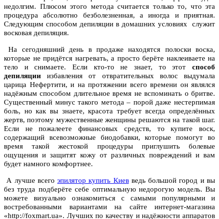
недолгим. Плюсом этого метода считается только то, что эта
процедура абсолютно безболезненная, а иногда и приятная.
Следующим способом депиляции в домашних условиях служит
восковая депиляция.
На сегодняшний день в продаже находятся полоски воска,
которые не придётся нагревать, а просто берёте наклеиваете на
тело и снимаете. Если кто-то не знает, то этот
способ
депиляции
избавления от отвратительных волос выдумала
царица Нефертити, и на протяжении всего времени он являлся
надёжным способом длительное время не вспоминать о бритве.
Существенный минус такого метода – порой даже нестерпимая
боль, но как вы знаете, красота требует всегда определённых
жертв, поэтому мужественные женщины решаются на такой шаг.
Если не пожалеете финансовых средств, то купите воск,
содержащий всевозможные биодобавки, которые помогут во
время такой жестокой процедуры приглушить болевые
ощущения и защитят кожу от различных повреждений и вам
будет намного комфортнее.
А лучше всего
эпилятор купить Киев
ведь большой город и вы
без труда подберёте себе оптимальную недорогую модель. Вы
можете визуально ознакомиться с самыми популярными и
востребованными вариантами на сайте интернет-магазина
«http://foxmart.ua». Лучших по качеству и надёжности аппаратов