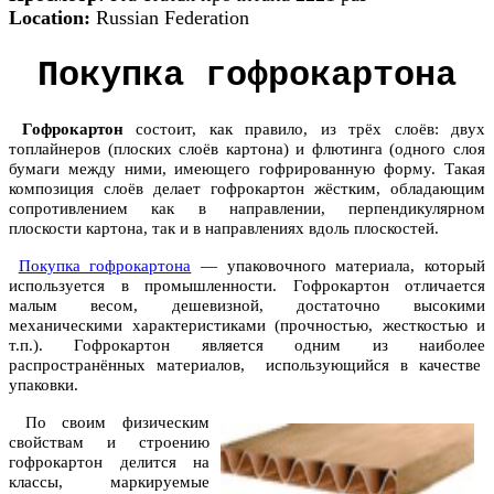
Location:
Russian Federation
Покупка гофрокартона
Гофрокартон
состоит, как правило, из трёх слоёв: двух
топлайнеров (плоских слоёв картона) и флютинга (одного слоя
бумаги между ними, имеющего гофрированную форму. Такая
композиция слоёв делает гофрокартон жёстким, обладающим
сопротивлением как в направлении, перпендикулярном
плоскости картона, так и в направлениях вдоль плоскостей.
Покупка гофрокартона
— упаковочного материала, который
используется в промышленности. Гофрокартон отличается
малым весом, дешевизной, достаточно высокими
механическими характеристиками (прочностью, жесткостью и
т.п.). Гофрокартон является одним из наиболее
распространённых материалов, использующийся в качестве
упаковки.
По своим физическим
свойствам и строению
гофрокартон делится на
классы, маркируемые