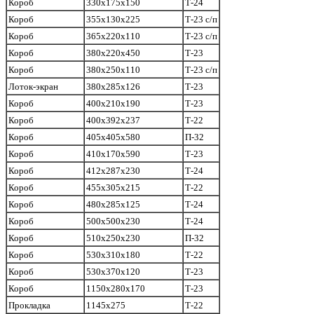
Короб
330х175х150
Т-24
Короб
355х130х225
Т-23 с/п
Короб
365х220х110
Т-23 с/п
Короб
380х220х450
Т-23
Короб
380х250х110
Т-23 с/п
Лоток-экран
380х285х126
Т-23
Короб
400х210х190
Т-23
Короб
400х392х237
Т-22
Короб
405х405х580
П-32
Короб
410х170х590
Т-23
Короб
412х287х230
Т-24
Короб
455х305х215
Т-22
Короб
480х285х125
Т-24
Короб
500х500х230
Т-24
Короб
510х250х230
П-32
Короб
530х310х180
Т-22
Короб
530х370х120
Т-23
Короб
1150х280х170
Т-23
Прокладка
1145х275
Т-22