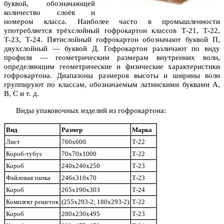
буквой, обозначающей
количество слоёв и
номером класса. Наиболее часто в промышленности
употребляется трёхслойный гофрокартон классов Т-21, Т-22,
Т-23, Т-24. Пятислойный гофрокартон обозначают буквой П,
двухслойный — буквой Д. Гофрокартон различают по виду
профиля — геометрическим размерам внутренних волн,
определяющим геометрические и физические характеристики
гофрокартона. Диапазоны размеров высоты и ширины волн
группируют по классам, обозначаемым латинскими буквами A,
B, C и т. д.
Виды упаковочных изделий из гофрокартона:
Вид
Размер
Марка
Лист
760х600
Т-22
Короб-тубус
70х70х1000
Т-22
Короб
240х240х250
Т-23
Файловая папка
246х310х70
Т-23
Короб
265х190х303
Т-24
Комплект решеток
(255х293-2; 180х293-2)
Т-22
Короб
280х230х495
Т-23