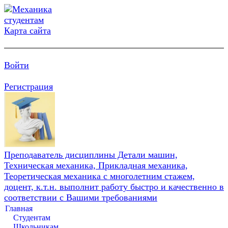
Карта сайта
Войти
Регистрация
Преподаватель дисциплины Детали машин,
Техническая механика, Прикладная механика,
Теоретическая механика с многолетним стажем,
доцент, к.т.н. выполнит работу быстро и качественно в
соответствии с Вашими требованиями
Главная
Студентам
Школьникам