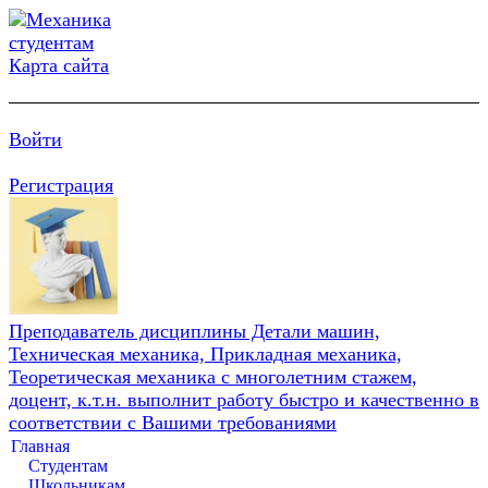
Карта сайта
Войти
Регистрация
Преподаватель дисциплины Детали машин,
Техническая механика, Прикладная механика,
Теоретическая механика с многолетним стажем,
доцент, к.т.н. выполнит работу быстро и качественно в
соответствии с Вашими требованиями
Главная
Студентам
Школьникам