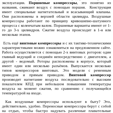
эксплуатации.
Поршневые компрессоры
, это понятно из
названия, сжимают воздух с помощью поршня. Конструкция
имеет специальные нагнетательный и всасывающий клапаны.
Они расположены в верхней области цилиндра. Воздушные
компрессоры работают по принципу кривошипно-шатунного
процесса с коленчатым валом. Поршневые варианты имеют от 1-
го до 3-х цилиндров. Сжатие воздуха происходит в 1-н или
несколько этапов.
Есть ещё
винтовые компрессоры
и с их тактико-техническими
характеристиками можно ознакомиться на предложенном сайте.
Работа осуществляется с помощью 2-х винтовых роторов: один
главный ведущий и соединён непосредственно с двигателем, а
другой - ведомый. Роторы расположены в корпусе, который
имеет один или несколько разъёмов. Выпускается несколько
типов компрессоров винтовых. Это модели с ременным
приводом и прямым приводом.
Винтовой компрессор
производит нагнетание воздуха последовательно с высоким
показателем КПД при небольшом повышении температуры
воздуха на момент сжатия, по сравнению с получающейся
температурой на входе.
Как воздушные компрессоры используют в быту? Это,
действительно, удобно. Переносные компрессоры берут с собой
на отдых, чтобы быстро надувать различные плавательные