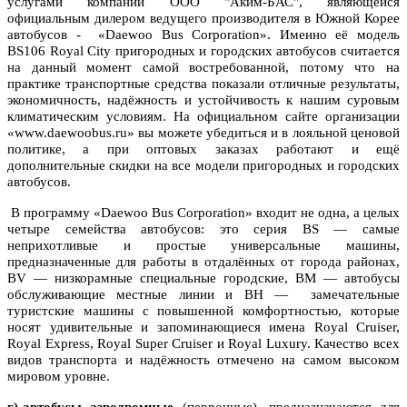
услугами компании ООО "Аким-БАС", являющейся
официальным дилером ведущего производителя в Южной Корее
автобусов - «Daewoo Bus Corporation». Именно её модель
BS106 Royal City пригородных и городских автобусов считается
на данный момент самой востребованной, потому что на
практике транспортные средства показали отличные результаты,
экономичность, надёжность и устойчивость к нашим суровым
климатическим условиям. На официальном сайте организации
«www.daewoobus.ru» вы можете убедиться и в лояльной ценовой
политике, а при оптовых заказах работают и ещё
дополнительные скидки на все модели пригородных и городских
автобусов.
В программу «Daewoo Bus Corporation» входит не одна, а целых
четыре семейства автобусов: это серия BS — самые
неприхотливые и простые универсальные машины,
предназначенные для работы в отдалённых от города районах,
BV — низкорамные специальные городские, ВМ — автобусы
обслуживающие местные линии и ВН — замечательные
туристские машины с повышенной комфортностью, которые
носят удивительные и запоминающиеся имена Royal Cruiser,
Royal Express, Royal Super Cruiser и Royal Luxury. Качество всех
видов транспорта и надёжность отмечено на самом высоком
мировом уровне.