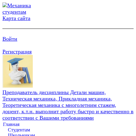
Карта сайта
Войти
Регистрация
Преподаватель дисциплины Детали машин,
Техническая механика, Прикладная механика,
Теоретическая механика с многолетним стажем,
доцент, к.т.н. выполнит работу быстро и качественно в
соответствии с Вашими требованиями
Главная
Студентам
Школьникам