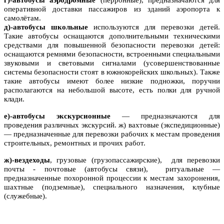
г)
-автобусы аэродромные
(перронные), предназначаются для
оперативной доставки пассажиров из зданий аэропорта к
самолётам.
д)
-автобусы школьные
используются для перевозки детей.
Такие автобусы оснащаются дополнительными техническими
средствами для повышенной безопасности перевозки детей:
оснащаются ремнями безопасности, встроенными специальными
звуковыми и световыми сигналами (усовершенствованные
системы безопасности стоят в южнокорейских школьных). Также
такие автобусы имеют более низкие подножки, поручни
располагаются на небольшой высоте, есть полки для ручной
клади.
е)-
автобусы экскурсионные
— предназначаются для
проведения различных экскурсий. ж) вахтовые (экспедиционные)
— предназначенные для перевозки рабочих к местам проведения
строительных, ремонтных и прочих работ.
ж)-
вездеходы
, грузовые (грузопассажирские), для перевозки
почты - почтовые (автобусы связи), ритуальные —
предназначенные похоронной процессии к местам захоронения,
шахтные (подземные), специального назначения, клубные
(служебные).