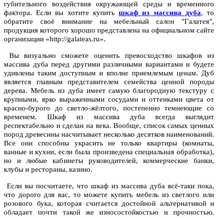
губительного воздействия окружающей среды и временного
фактора. Если вы хотите купить
шкаф из массива дуба
, то
обратите своё внимание на мебельный салон "Галатея",
продукция которого хорошо представлена на официальном сайте
организации «http://galateas.ru».
Вы визуально сможете оценить превосходство шкафов из
массива дуба перед другими различными вариантами и будете
удивлены таким доступным и вполне приемлемым ценам. Дуб
является главным представителем семейства ценной породы
дерева. Мебель из дуба имеет самую благородную текстуру с
крупными, ярко выраженными сосудами и оттенками цвета от
красно-бурого до светло-жёлтого, постепенно темнеющие со
временем. Шкаф из массива дуба всегда выглядит
респектабельно и сделан на века. Вообще, список самых ценных
пород древесины насчитывает несколько десятков наименований.
Все они способны украсить не только квартиры (комнаты,
ванные и кухни, если была произведена специальная обработка),
но и любые кабинеты руководителей, коммерческие банки,
клубы и рестораны, казино.
Если вы посчитаете, что шкаф из массива дуба всё-таки пока,
что дорого для вас, то можете купить мебель из светлого или
розового бука, которая считается достойной альтернативой и
обладает почти такой же износостойкостью и прочностью.