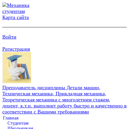
Карта сайта
Войти
Регистрация
Преподаватель дисциплины Детали машин,
Техническая механика, Прикладная механика,
Теоретическая механика с многолетним стажем,
доцент, к.т.н. выполнит работу быстро и качественно в
соответствии с Вашими требованиями
Главная
Студентам
Школьникам