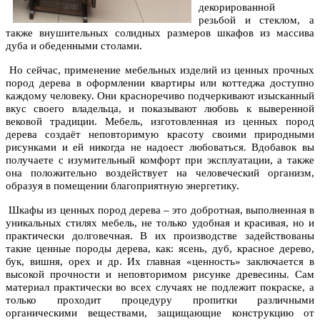
декорированной
резьбой и стеклом, а
также внушительных солидных размеров шкафов из массива
дуба и обеденными столами.
Но сейчас, применение мебельных изделий из ценных прочных
пород дерева в оформлении квартиры или коттеджа доступно
каждому человеку. Они красноречиво подчеркивают изысканный
вкус своего владельца, и показывают любовь к выверенной
вековой традиции. Мебель, изготовленная из ценных пород
дерева создаёт неповторимую красоту своими природными
рисунками и ей никогда не надоест любоваться. Вдобавок вы
получаете с изумительный комфорт при эксплуатации, а также
она положительно воздействует на человеческий организм,
образуя в помещении благоприятную энергетику.
Шкафы из ценных пород дерева – это добротная, выполненная в
уникальных стилях мебель, не только удобная и красивая, но и
практически долговечная. В их производстве задействованы
такие ценные породы дерева, как: ясень, дуб, красное дерево,
бук, вишня, орех и др. Их главная «ценность» заключается в
высокой прочности и неповторимом рисунке древесины. Сам
материал практически во всех случаях не подлежит покраске, а
только проходит процедуру пропитки различными
органическими веществами, защищающие конструкцию от