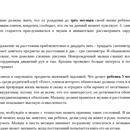
ьно должны знать, что от рождения до
трёх месяцев
своей жизни ребёнок
омким плачем, младенец сообщает, что он на данный момент чувствует. С сам
он старается прислушиваться к звукам и внимательно рассматривать ок
ажение на расстоянии приблизительно в двадцать пять – тридцать сантиметро
инает замечать предметы на расстоянии в два – три сантиметра. И обыкнов
ольше, чем довольно сложные рисунки. Новорожденный малыш слышит все 
оординация движений рук и глаз. Крошка проявляет больше интереса и по
тривает.
лачок и ощупывать предметы маленькой ладошкой. Что делает
ребенок 5 ме
среди родителей клуб «Friso», членом которого обязательно должны стать и 
м превращая жизнь малыша в сказку и оградить себя заранее от негативных
куратным, потому что ко всему, что его заинтересует, он дотягивается обеи
 передвигающимися объектами. Малышу должна нравиться музыка и расстояние,
ние показывает высокую осмысленность.
оен, возбуждён и можно с точностью назвать причины таких состояний. В ше
 момент, когда вы заметите, как ребёнок, делая упор на живот и руки, попыт
стучать. Малыш в шесть месяцев начинает по-разному относиться к незнако
 даже может заплакать, когда посторонний попытается взять его на ручки.