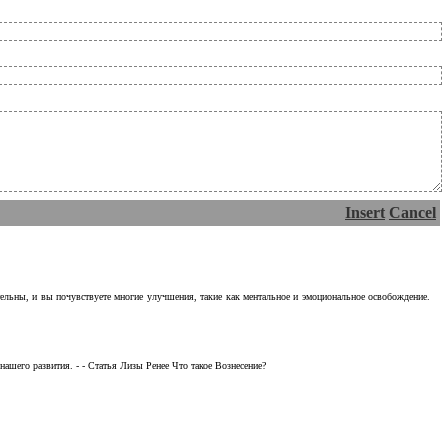
Insert
Cancel
тельны, и вы почувствуете многие улучшения, такие как ментальное и эмоциональное освобождение.
ашего развития. - - Статья Лизы Ренее Что такое Вознесение?