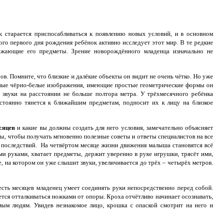
 старается приспосабливаться к появлению новых условий, и в основном
ого первого дня рождения ребёнок активно исследует этот мир. В те редкие
ружающие его предметы. Зрение новорождённого младенца изначально не
в. Помните, что близкие и далёкие объекты он видит не очень чётко. Но уже
енные чёрно-белые изображения, имеющие простые геометрические формы он
звуки на расстоянии не больше полтора метра. У трёхмесячного ребёнка
стоянно тянется к ближайшим предметам, подносит их к лицу на близкое
сяцев
и какие вы должны создать для него условия, замечательно объясняет
вы, чтобы получать мгновенно полезные советы и ответы специалистов на все
 последствий. На четвёртом месяце жизни движения малыша становятся всё
ми руками, хватает предметы, держит уверенно в руке игрушки, трясёт ими,
 на котором он уже слышит звуки, увеличивается до трёх – четырёх метров.
сть месяцев младенец умеет соединять руки непосредственно перед собой.
ается отталкиваться ножками от опоры. Кроха отчётливо начинает осознавать,
мым людям. Увидев незнакомое лицо, крошка с опаской смотрит на него и