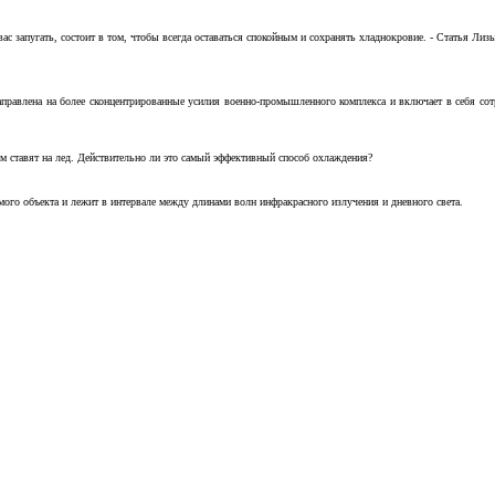
с запугать, состоит в том, чтобы всегда оставаться спокойным и сохранять хладнокровие. - Статья Лизы 
аправлена на более сконцентрированные усилия военно-промышленного комплекса и включает в себя с
м ставят на лед. Действительно ли это самый эффективный способ охлаждения?
ого объекта и лежит в интервале между длинами волн инфракрасного излучения и дневного света.