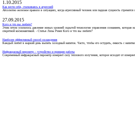
1.10.2015
Как вести себя, сталкиваясь в агрессией
Абсолютно железное правило в ситуациях, когда агрессивный человек или падшая сущность стремится ва
27.09.2015
Кого и что вы любите?
Этим летом усилилось давление новых уровней скрытой технологии управления сознанием, которая н
секретной космонавтикой. - Статья Лизы Ренее Кого и что вы любите?
Наиболее эффективный способ охлаждения
Каждый любит в жаркий день выпить холодный напиток. Часто, чтобы его остудить, емкость с напитко
Инфракрасный пирометр – устройство и принцип работы
Современный инфракрасный пирометр измеряет силу теплового излучения, которое исходит от измеряем