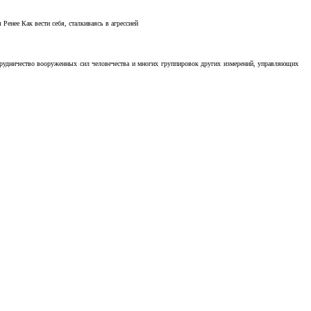
Ренее Как вести себя, сталкиваясь в агрессией
отрудничество вооруженных сил человечества и многих группировок других измерений, управляющих