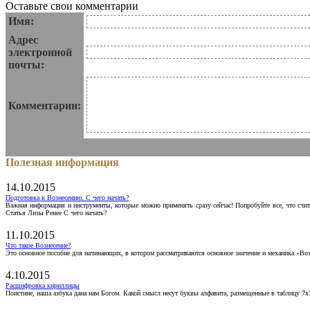
Оставьте свои комментарии
Имя:
Адрес
электронной
почты:
Комментарии:
Полезная информация
14.10.2015
Подготовка к Вознесению. С чего начать?
Важная информация и инструменты, которые можно применять сразу сейчас! Попробуйте все, что счит
Статья Лизы Ренее С чего начать?
11.10.2015
Что такое Вознесение?
Это основное пособие для начинающих, в котором рассматриваются основное значение и механика «Воз
4.10.2015
Расшифровка кириллицы
Поистине, наша азбука дана нам Богом. Какой смысл несут буквы алфавита, размещенные в таблицу 7х