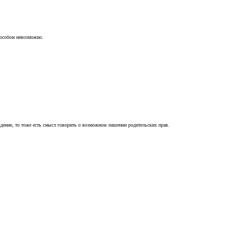
пособом невозможно.
ждение, то тоже есть смысл говорить о возможном лишении родительских прав.