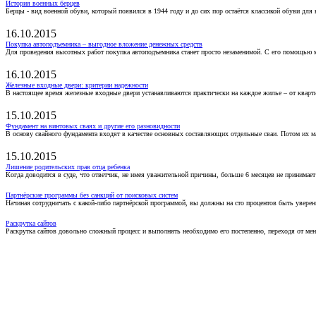
История военных берцев
Берцы - вид военной обуви, который появился в 1944 году и до сих пор остаётся классикой обуви для
16.10.2015
Покупка автоподъемника – выгодное вложение денежных средств
Для проведения высотных работ покупка автоподъемника станет просто незаменимой. С его помощью 
16.10.2015
Железные входные двери: критерии надежности
В настоящее время железные входные двери устанавливаются практически на каждое жилье – от кварт
15.10.2015
Фундамент на винтовых сваях и другие его разновидности
В основу свайного фундамента входят в качестве основных составляющих отдельные сваи. Потом их 
15.10.2015
Лишение родительских прав отца ребенка
Когда доводится в суде, что ответчик, не имея уважительной причины, больше 6 месяцев не принимае
Партнёрские программы без санкций от поисковых систем
Начиная сотрудничать с какой-либо партнёрской программой, вы должны на сто процентов быть уверены
Раскрутка сайтов
Раскрутка сайтов довольно сложный процесс и выполнять необходимо его постепенно, переходя от ме