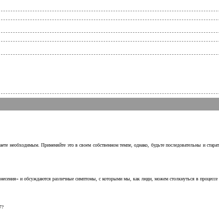
аете необходимым. Применяйте это в своем собственном темпе, однако, будьте последовательны и стара
несения» и обсуждаются различные симптомы, с которыми мы, как люди, можем столкнуться в процессе н
7?