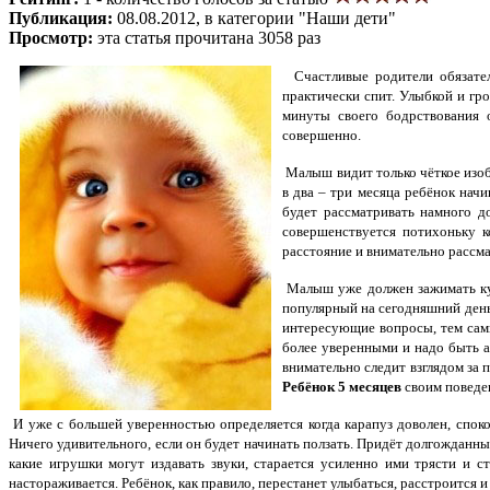
Публикация:
08.08.2012, в категории "Наши дети"
Просмотр:
эта статья прочитана 3058 раз
Счастливые родители обязател
практически спит. Улыбкой и гр
минуты своего бодрствования 
совершенно.
Малыш видит только чёткое изобр
в два – три месяца ребёнок нач
будет рассматривать намного д
совершенствуется потихоньку к
расстояние и внимательно рассма
Малыш уже должен зажимать ку
популярный на сегодняшний день 
интересующие вопросы, тем самы
более уверенными и надо быть ак
внимательно следит взглядом за
Ребёнок 5 месяцев
своим поведе
И уже с большей уверенностью определяется когда карапуз доволен, спок
Ничего удивительного, если он будет начинать ползать. Придёт долгожданный
какие игрушки могут издавать звуки, старается усиленно ими трясти и 
настораживается. Ребёнок, как правило, перестанет улыбаться, расстроится и