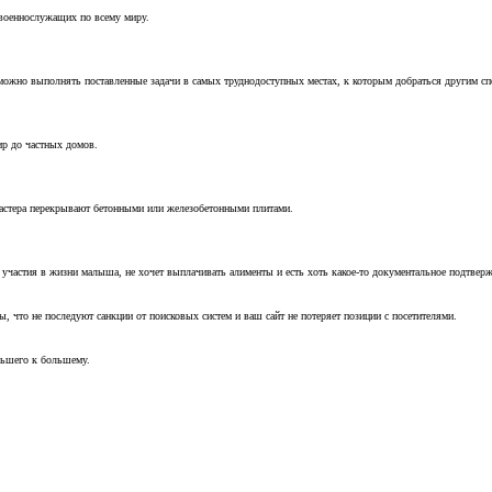
 военнослужащих по всему миру.
можно выполнять поставленные задачи в самых труднодоступных местах, к которым добраться другим с
ир до частных домов.
мастера перекрывают бетонными или железобетонными плитами.
т участия в жизни малыша, не хочет выплачивать алименты и есть хоть какое-то документальное подтвер
, что не последуют санкции от поисковых систем и ваш сайт не потеряет позиции с посетителями.
ньшего к большему.