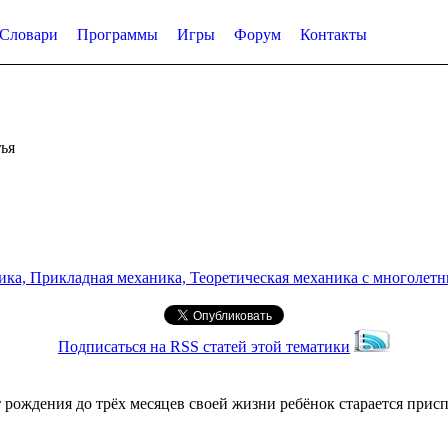
Словари
Программы
Игры
Форум
Контакты
ья
а, Прикладная механика, Теоретическая механика с многолетним
Подписаться на RSS статей этой тематики
т рождения до трёх месяцев своей жизни ребёнок старается прис